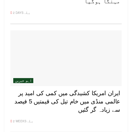
مہنگا ہوگیا
2 DAYS پہلے
اہم خبریں
ایران امریکا کشیدگی میں کمی کی امید پر
عالمی منڈی میں خام تیل کی قیمتیں 5 فیصد
سے زیادہ گر گئیں
2 WEEKS پہلے