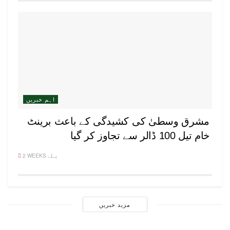
اہم خبریں
مشرق وسطیٰ کی کشیدگی کے باعث برینٹ
خام تیل 100 ڈالر سے تجاوز کر گیا
2 WEEKS پہلے
مزید خبریں