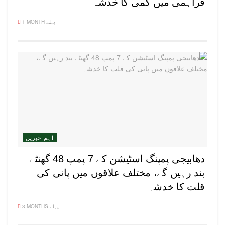
فراہمی میں کمی کا خدشہ
1 MONTH پہلے
اہم خبریں
دھابیجی پمپنگ اسٹیشن کے 7 پمپ 48 گھنٹے
بند رہیں گے، مختلف علاقوں میں پانی کی
قلت کا خدشہ
3 MONTHS پہلے