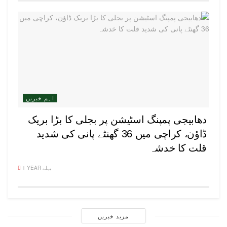
اہم خبریں
دھابیجی پمپنگ اسٹیشن پر بجلی کا بڑا بریک
ڈاؤن، کراچی میں 36 گھنٹے پانی کی شدید
قلت کا خدشہ
1 YEAR پہلے
مزید خبریں