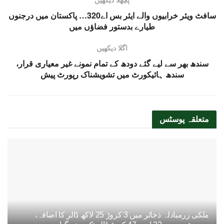
سافٹ ویئر خرابیوں والے ایئر بس اے320… پاکستان میں درجنوں
طیارے بدستور فضاؤں میں
اگلا دیکھیں
سندھ بھر سے لیے گئے دودھ کے تمام نمونے غیر معیاری قرار،
سندھ ہائیکورٹ میں تشویشناک رپورٹ پیش
متعلقہ
پوسٹس
ملکی زرمبادلہ ذخائر میں 3 کروڑ 25 لاکھ ڈالر کا اضافہ،