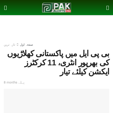
صفحہ اول
تازہ ترین
بی پی ایل میں پاکستانی کھلاڑیوں
کی بھرپور انٹری، 11 کرکٹرز
ایکشن کیلئے تیار
8 months پہلے