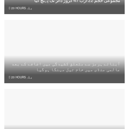
مجموعی حجم 22 ارب 47 کروڑ ڈالر تک پہنچ گیا
20 HOURS پہلے
آبنائے ہرمز سے متعلق کشیدگی میں اضافے کے بعد
عالمی منڈی میں خام تیل مہنگا ہوگیا
20 HOURS پہلے