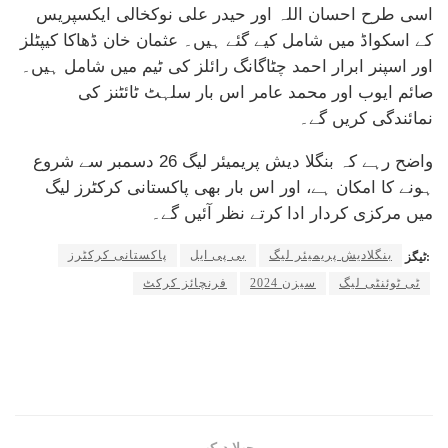
اسی طرح احسان اللہ اور حیدر علی نوکخالی ایکسپریس
کے اسکواڈ میں شامل کیے گئے ہیں۔ عثمان خان ڈھاکا کیپٹلز
اور اسپنر ابرار احمد چٹاگانگ رائلز کی ٹیم میں شامل ہیں۔
صائم ایوب اور محمد عامر اس بار سلہٹ ٹائٹنز کی
نمائندگی کریں گے۔
واضح رہے کہ بنگلا دیش پریمیئر لیگ 26 دسمبر سے شروع
ہونے کا امکان ہے، اور اس بار بھی پاکستانی کرکٹرز لیگ
میں مرکزی کردار ادا کرتے نظر آئیں گے۔
بنگلادیش پریمیئر لیگ
بی پی ایل
پاکستانی کرکٹرز
ٹیگز:
ٹی ٹوئنٹی لیگ
سیزن 2024
فرنچائز کرکٹ
پچھلا دیکھیں