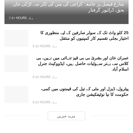
شارع فیصل پر جامعہ کراچی کی بس کی ٹکر سے لڑکی جاں
بحق، ڈرائیور گرفتار
21 HOURS پہلے
25 کلو واٹ تک کے سولر صارفین کے لیے منظوری کا
اختیار بجلی تقسیم کار کمپنیوں کو منتقل
22 HOURS پہلے
عمران خان اور بشریٰ بی بی قیدِ تنہائی میں نہیں، بی
کلاس سے بہتر سہولیات حاصل ہیں، ایڈووکیٹ جنرل
اسلام آباد
23 HOURS پہلے
پیٹرول، ڈیزل اور مٹی کے تیل کی قیمتوں میں کمی،
حکومت کا نیا نوٹیفکیشن جاری
23 HOURS پہلے
مزید خبریں