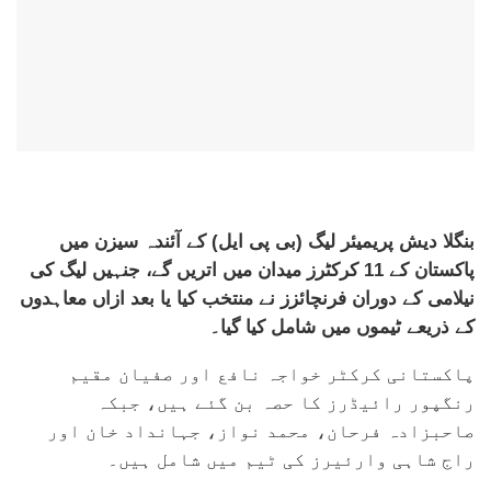
بنگلا دیش پریمیئر لیگ (بی پی ایل) کے آئندہ سیزن میں
پاکستان کے 11 کرکٹرز میدان میں اتریں گے، جنہیں لیگ کی
نیلامی کے دوران فرنچائزز نے منتخب کیا یا بعد ازاں معاہدوں
کے ذریعے ٹیموں میں شامل کیا گیا۔
پاکستانی کرکٹر خواجہ نافع اور صفیان مقیم
رنگپور رائیڈرز کا حصہ بن گئے ہیں، جبکہ
صاحبزادہ فرحان، محمد نواز، جہانداد خان اور
راج شاہی وارئیرز کی ٹیم میں شامل ہیں۔