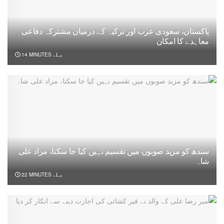
پاکستان، سعودی عرب اور ترکیہ کے درمیان مشترکہ دفاعی
معاہدے کا امکان
14 MINUTES پہلے
سندھ کو مزید صوبوں میں تقسیم نہیں کیا جا سکتا، مراد علی
شاہ
22 MINUTES پہلے