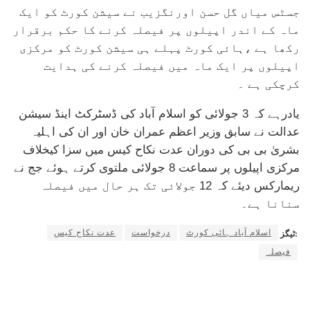
جسٹس میاں گل حسن اورنگزیب نے سیشن کورٹ کو ایک
ماہ کے اندر اپیلوں پر فیصلہ کرنے کا حکم برقرار
رکھا ہے ،ہائی کورٹ پہلے ہی سیشن کورٹ کو مرکزی
اپیلوں پر ایک ماہ میں فیصلہ کرنے کی ہدایت
کرچکی ہے ۔
یادرہے کہ 3 جولائی کو اسلام آباد کی ڈسٹرکٹ اینڈ سیشن
عدالت نے سابق وزیر اعظم عمران خان اور ان کی اہلیہ
بشریٰ بی بی کی دوران عدت نکاح کیس میں سزا کیخلاف
مرکزی اپیلوں پر سماعت 8 جولائی ملتوی کرتے ہوئے جج نے
ریمارکس دیئے کہ 12 جولائی تک ہر حال میں فیصلہ
سنانا ہے۔
اسلام آباد ہائی کورٹ
درخواست
عدت نکاح کیس
ٹیگز:
فیصلہ