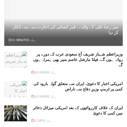
میر رضا علی کے والد نے قبر کشائی کی اجازت دینے سے انکار
کر دیا
51 MINUTES پہلے
وزیراعظم شہباز شریف آج سعودی عرب کے دورے پر
روانہ ہوں گے، فیلڈ مارشل عاصم منیر بھی ہمراہ ہوں
گے
22 HOURS پہلے
امریکی اخبار کا دعویٰ، ایران سے متعلق گولہ بارود کی
کمی پر ٹرمپ وزیرِ دفاع سے ناراض
22 HOURS پہلے
ایران کے خلاف کارروائیوں کے بعد امریکی میزائل ذخائر
میں کمی کا دعویٰ
2 DAYS پہلے