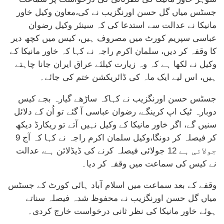
جسٹس میاں گل حسن اورنگزیب نے کی،معاون وکیل خاور
مانیکا نے عدالت سے استدعا کی کہ سینئر وکیل رضوان
عباسی سپریم کورٹ میں مصروف ہیں، کیس میں کچھ دیر
کا وقفہ کر دیں، سلمان اکرم راجہ نے کہا کہ خاور مانیکا کے
وکیل نے لکھا ہے کہ وہ زیارت کیلئے عراق ایران جانا چاہتے
ہیں، اس لیے ایک ماہ کی ڈائریکشن ختم کی جائے۔
جسٹس حسن اورنگزیب نے کہاکہ ساڑھے گیارہ بجے کیس
دوبارہ ٹیک اپ کرینگے، رضوان عباسی آ گئے تو اُن کے دلائل
سنیں گے، اگر خاور مانیکا کے وکیل نہیں آتے تو ریکارڈ دیکھ
کر فیصلہ کر دونگا،وکیل سلمان اکرم راجہ نے کہا کہ آج 9
جولائی ہے 12 جولائی فیصلہ کرنے کی ڈیڈلائن ہے، عدالت
نے کیس کی سماعت میں وقفہ کر دیا۔
وقفے کے بعد سماعت میں اسلام آباد ہائی کورٹ کے جسٹس
میاں گل حسن اورنگزیب نے محفوظ شدہ فیصلہ سناتے
ہوئے خاور مانیکا کی نظر ثانی درخواست خارج کردی۔