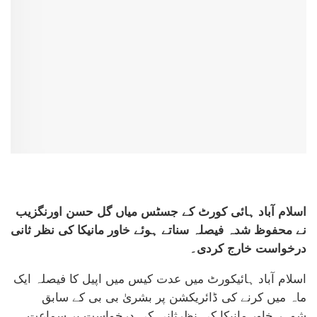
اسلام آباد ہائی کورٹ کے جسٹس میاں گل حسن اورنگزیب
نے محفوظ شدہ فیصلہ سناتے ہوئے خاور مانیکا کی نظر ثانی
درخواست خارج کردی۔
اسلام آباد ہائیکورٹ میں عدت کیس میں اپیل کا فیصلہ ایک
ماہ میں کرنے کی ڈائریکشن پر بشریٰ بی بی کے سابق
شوہر خاور مانیکا کی نظرثانی کی درخواست پر سماعت