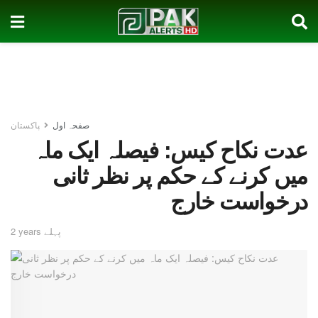
صفحہ اول
پاکستان
عدت نکاح کیس: فیصلہ ایک ماہ
میں کرنے کے حکم پر نظر ثانی
درخواست خارج
2 years پہلے