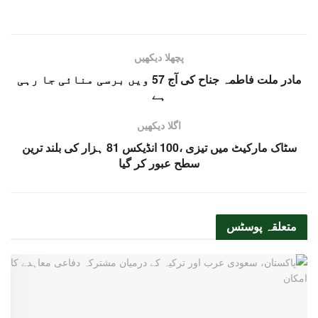
پچھلا دیکھیں
مادر ملت فاطمہ جناح کی آج 57 ویں برسی منائی جا رہی
ہے
اگلا دیکھیں
سٹاک مارکیٹ میں تیزی ،100 انڈیکس 81 ہزار کی بلند ترین
سطح عبور کر گیا
متعلقہ
پوسٹس