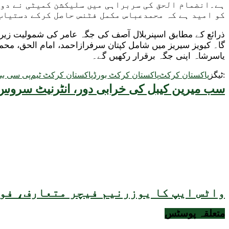
ہے۔انضمام الحق کی سربراہی میں سلیکشن کمیٹی نے دور
کو امید ہے کہ محمدعباس مکمل فٹنس حاصل کرکے دستیاب
ذرائع کے مطابق اسپنربلال آصف کی جگہ عامر کی شمولیت زیرغو
گا۔ کیویز سیریز میں شامل کپتان سرفرازاحمد، امام الحق، 
یاسرشاہ اپنی جگہ برقرار رکھیں گے۔
ٹیگز:
پاکستان کرکٹ
پاکستان کرکٹ بورڈ
پاکستان کرکٹ ٹیم
پی سی بی
سب میرین کیبل کی خرابی دور، انٹرنیٹ سروس 
واٹس ایپ کا یوزرنیم فیچر متعارف، فون
متعلقہ
پوسٹس