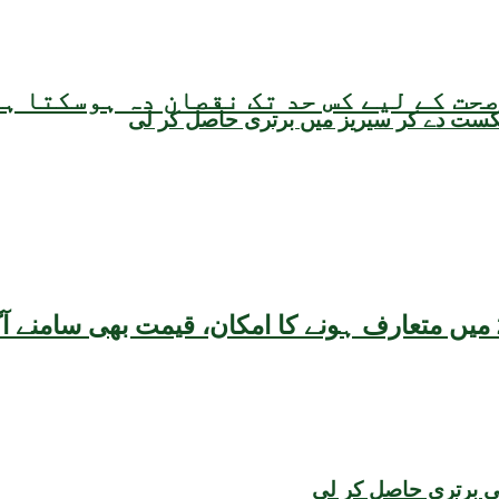
حت کے لیے کس حد تک نقصان دہ ہوسکتا ہ