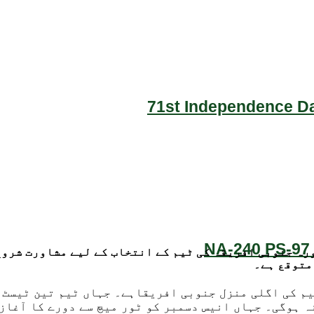
71st Independence Da
NA-240 PS-97 
رہ جنوبی افریقہ کی ٹیم کے انتخاب کے لیے مشاورت شروع
متوقع ہے۔
یم کی اگلی منزل جنوبی افریقاہے۔ جہاں ٹیم تین ٹیسٹ 
 ہوگی۔ جہاں انیس دسمبر کو ٹور میچ سے دورے کا آغاز 