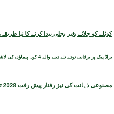
کوئلے کو جلائے بغیر بجلی پیدا کرنے کا نیا طر
براڈ پیک پر برفانی تودے تلے دبنے والے 4 کوہ پیماؤں کی لاشیں برآمد، 6 افراد کی تلاش جاری
مصنوعی ذہانت کی تیز رفتار پیش رفت 2028 تک عالمی معیشت کیلئے سنگین خطرہ بن سکتی ہے، نئی تحقیق کا انتباہ