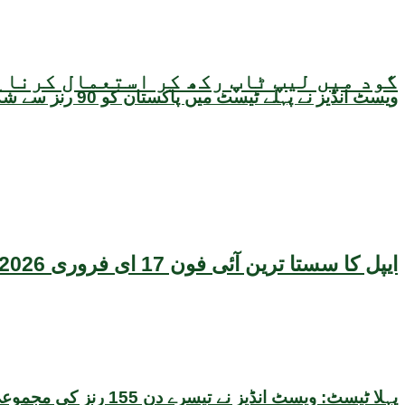
گود میں لیپ ٹاپ رکھ کر استعمال کرنا ص
ویسٹ انڈیز نے پہلے ٹیسٹ میں پاکستان کو 90 رنز سے شکست دے کر سیریز میں برتری حاصل کر لی
ایپل کا سستا ترین آئی فون 17 ای فروری 2026 میں متعارف ہونے کا امکان، قیمت بھی سامنے آگئی
پہلا ٹیسٹ: ویسٹ انڈیز نے تیسرے دن 155 رنز کی مجموعی برتری حاصل کر لی