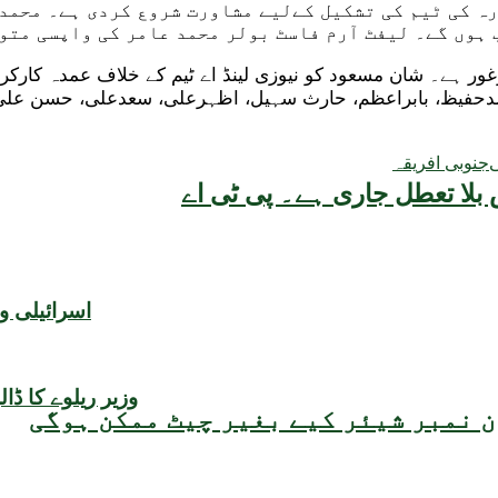
ہ کی ٹیم کی تشکیل کےلیے مشاورت شروع کردی ہے۔ محمد
 ہوں گے۔ لیفٹ آرم فاسٹ بولر محمد عامر کی واپسی متو
ر ہے۔ شان مسعود کو نیوزی لینڈ اے ٹیم کے خلاف عمدہ کارکرد
محمدحفیظ، بابراعظم، حارث سہیل، اظہرعلی، سعدعلی، حسن علی
جنوبی افریقہ
بلا تعطل جاری ہے۔ پی ٹی اے
اسرائیلی و
وزیر ریلوے کا ڈا
 نمبر شیئر کیے بغیر چیٹ ممکن ہوگی