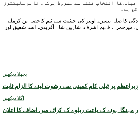
 عباس کا انتخاب فٹنس سے مشروط ہوگا۔ تاہم سلیکٹرز
قع ہے۔
گی کا صلہ تیسرے اوپنر کی حیثیت سے ٹیم کاحصہ بن کرملے
، میرحمزہ، فہیم اشرف، شاہین شاہ آفریدی، اسد شفیق اور
پچھلا دیکھیں
زیراعظم پر ٹیلی کام کمپنی سے رشوت لینے کا الزام ثابت
اگلا دیکھیں
لر مہنگا ہونے کے باعث ریلوے کے کرائے میں اضافے کا اعلان