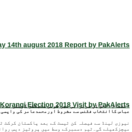
y 14th august 2018 Report by PakAlerts
Korangi Election 2018 Visit by PakAlerts
انضمام الحق کی سربراہی میں قومی سلیکشن کمیٹی نے دو
عباس کاانتخاب فٹنس سے مشروط اورمحمدعامر کی واپسی 
نیوزی لینڈ سے فیصلہ کن ٹیسٹ کے بعد پاکستان کرکٹ ٹ
میچزکھیلے گی۔ٹیم دسمبرکے وسط میں پروٹیز دیس روانہ