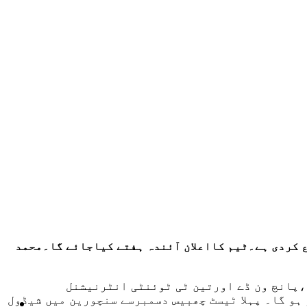
 کردی ہے۔ٹیم کااعلان آئندہ ہفتے کیاجائے گا۔محمد
،پانچ ون ڈے اورتین ٹی ٹوئنٹی انٹرنیشنل
ہو گا۔ پہلا ٹیسٹ چھبیس دسمبرسے سنچورین میں شیڈول
ٹیکنالوجی