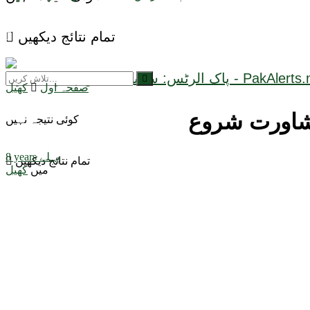
تمام نتائج دیکھیں
صفحہ اول
کھیل
مشاورت شروع
کوئی نتیجہ نہیں
8 years پہلے
تمام نتائج دیکھیں
میں
کھیل