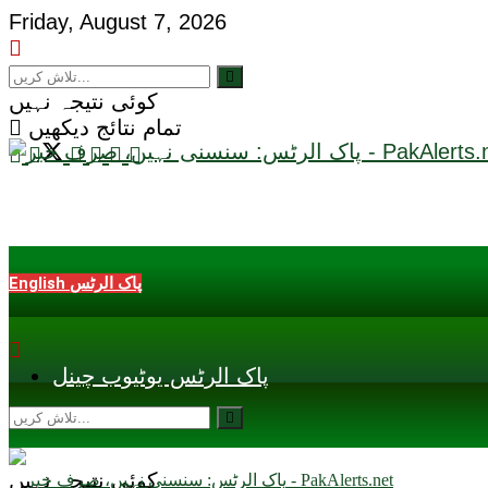
Friday, August 7, 2026
کوئی نتیجہ نہیں
تمام نتائج دیکھیں
English پاک الرٹس
پاک الرٹس یوٹیوب چینل
کوئی نتیجہ نہیں