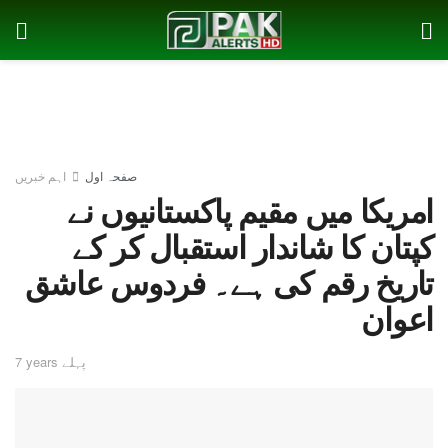
صفحہ اول
اہم خبریں
امریکا میں مقیم پاکستانیوں نے
کپتان کا شاندار استقبال کر کے
تاریخ رقم کی ہے۔ فردوس عاشق
اعوان
7 years پہلے