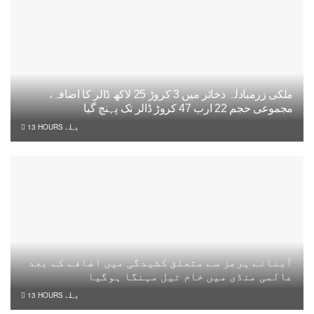
ملکی زرمبادلہ ذخائر میں 3 کروڑ 25 لاکھ ڈالر کا اضافہ،
مجموعی حجم 22 ارب 47 کروڑ ڈالر تک پہنچ گیا
13 HOURS پہلے
آبنائے ہرمز سے متعلق کشیدگی میں اضافے کے بعد
عالمی منڈی میں خام تیل مہنگا ہوگیا
13 HOURS پہلے