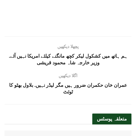
پچھلا دیکھیں
ہم ہاتھ میں کشکول لیکر کچھ مانگنے کیلئے امریکا نہیں آئے.
وزیر خارجہ شاہ محمود قریشی
اگلا دیکھیں
عمران خان حکمران ضرور ہیں مگر لیڈر نہیں. بلاول بھٹو کا
ٹوئٹ
متعلقہ
پوسٹس