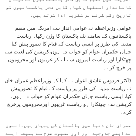
کا شاندار استقبال کیا، قابل فخر پاکستانیوں کو
تاریخ رقم کرنے پر شکریہ ادا کرتے ہیں۔
عوامی وزیراعظم نے عوامی انداز سے امریکہ میں مقیم
پاکستانیوں کے سامنے نئے پاکستان کا وژن رکھا۔ ریاست
مدینہ کی طرز پر ایسی ریاست کے قیام کا تصور پیش کیا
جہاں حکمران عوام کو جواب دہ ہوں،کرپشن کی لعنت سے
چھٹکارا اور ریاست امیروں سے لے کر غریبوں اور محروموں
پر خرچ کرے۔
ڈاکٹر فردوس عاشق اعوان نے کہا کہ وزیراعظم عمران خان
نے ریاست مدینہ کی طرز پر ریاست کے قیام کا تصورپیش
کیا، ایسی ریاست جہاں حکمران عوام کو جواب دہ ہوں،
کرپشن سے چھٹکارا ہو ریاست غریبوں اورمحروموں پرخرچ
کرے۔
عمران خان دنیا میں پاکستان کی پہچان ہیں۔انہوں
نے اپنی جدوجہد اور اور مضبوط عزم سے ہمیشہ اپنے