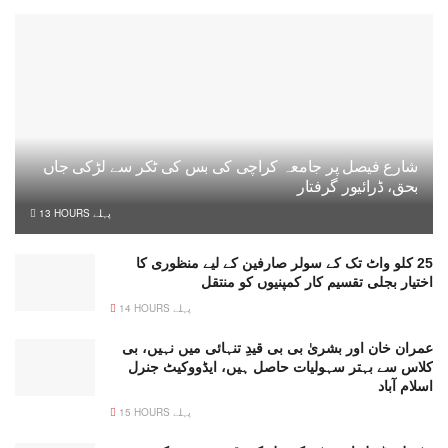
شارع فیصل پر جامعہ کراچی کی بس کی ٹکر سے لڑکی جاں
بحق، ڈرائیور گرفتار
13 HOURS پہلے
25 کلو واٹ تک کے سولر صارفین کے لیے منظوری کا
اختیار بجلی تقسیم کار کمپنیوں کو منتقل
14 HOURS پہلے
عمران خان اور بشریٰ بی بی قیدِ تنہائی میں نہیں، بی
کلاس سے بہتر سہولیات حاصل ہیں، ایڈووکیٹ جنرل
اسلام آباد
15 HOURS پہلے