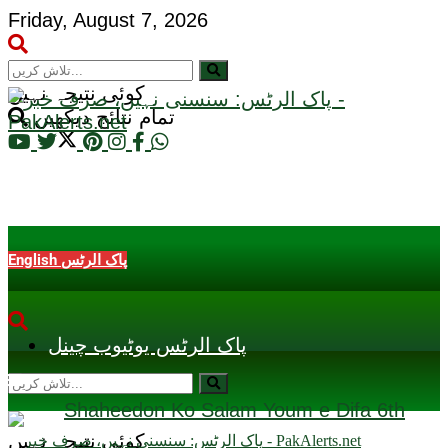
Friday, August 7, 2026
کوئی نتیجہ نہیں
تمام نتائج دیکھیں
English پاک الرٹس
پاک الرٹس یوٹیوب چینل
کوئی نتیجہ نہیں