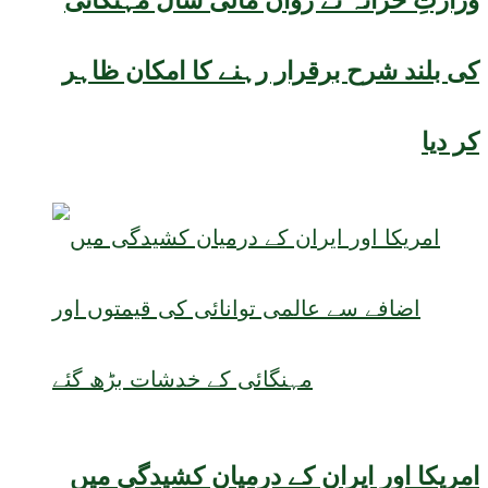
وزارتِ خزانہ نے رواں مالی سال مہنگائی
کی بلند شرح برقرار رہنے کا امکان ظاہر
کر دیا
امریکا اور ایران کے درمیان کشیدگی میں