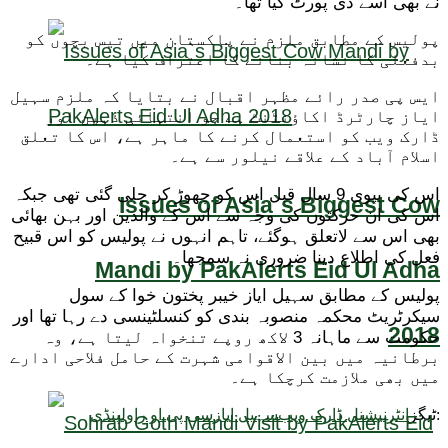
نے بھی اسے ڈی پورٹ کیا تھا۔
پولیس کے مطابق ملزم نے پاکستان میں تیس بچوں کو
بدفعلی کا نشانہ بنانے کا اعتراف کیا ہے۔
ایس پی صدر رائے مظہر اقبال نے بتایا کہ ملزم سہیل
ایاز چارٹرڈ اکاؤنٹنٹ ہے جو انتہائی ذہین اور
ڈارک ویب کو استعمال کرنے کا ماہر ہے، اس کا تعلق
اسلام آباد کے علاقے نیلور سے ہے۔
اس کی بیوی 9 سال قبل اس کو چھوڑ کر چلی گئی تھی جبکہ
Issues of Asia`s Biggest Cow
اس کی ان حرکتوں کی وجہ سے اس کے والدین اور بہن بھائی
بھی اس سے لاتعلق ہوگئے، تاہم انہوں نے پولیس کو اس قبیح
فعل کی اطلاع دینا ضروری نہ سمجھا۔
Mandi by PakAlerts Eid Ul Adha
پولیس کے مطابق سہیل ایاز خیبر پختون خوا کے سول
سیکرٹریٹ محکمہ منصوبہ بندی کو کنسلٹینسی دے رہا تھا اور
2018
حکومت سے ماہانہ 3 لاکھ روپے تنخواہ لیتا ہے، وہ
برطانیہ میں بین الاقوامی شہرت کے حامل فلاحی ادارے
میں بھی ملازمت کرچکا ہے۔
ٹیگز:
انٹرنیشنل ڈارک ویب
سہیل ایاز
سی پی او راولپنڈی