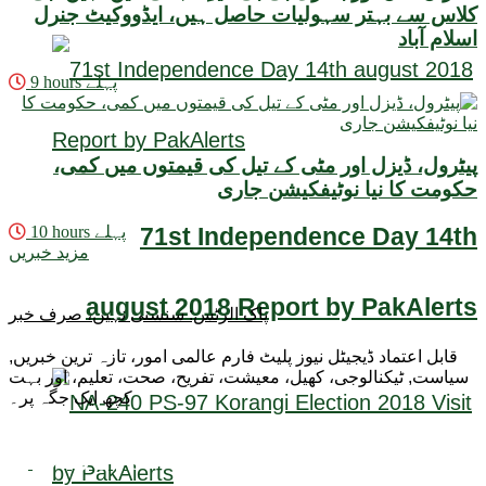
کلاس سے بہتر سہولیات حاصل ہیں، ایڈووکیٹ جنرل
اسلام آباد
9 hours پہلے
پیٹرول، ڈیزل اور مٹی کے تیل کی قیمتوں میں کمی،
حکومت کا نیا نوٹیفکیشن جاری
71st Independence Day 14th
10 hours پہلے
مزید خبریں
august 2018 Report by PakAlerts
پاک الرٹس: سنسنی نہیں، صرف خبر
قابل اعتماد ڈیجیٹل نیوز پلیٹ فارم عالمی امور، تازہ ترین خبریں,
سیاست, ٹیکنالوجی، کھیل، معیشت، تفریح، صحت، تعلیم، اور بہت
کچھ ایک جگہ پر۔