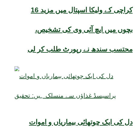
کراچی کے ولیکا اسپتال میں مزید 16
بچوں میں ایچ آئی وی کی تشخیص،
محتسب سندھ نے رپورٹ طلب کر لی
دل کی ایک چوتھائی بیماریاں و اموات