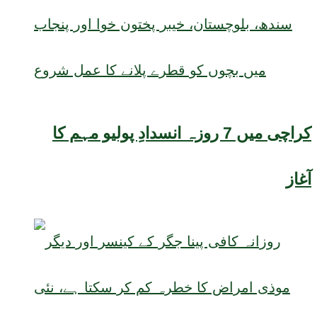
کراچی میں 7 روزہ انسدادِ پولیو مہم کا
آغاز