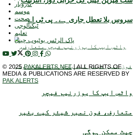
سب میرین کیبل کی خرابی دور، انٹرنیٹ
کاروبار
موسم
صحت
سروس بلا تعطل جاری ہے۔ پی ٹی اے
ٹیکنالوجی
تعلیم
پاک الرٹس یوٹیوب چینل
© 2025
PAKALERTS.NET
| ALL RIGHTS OF
MEDIA & PUBLICATIONS ARE RESERVED BY
PAK ALERTS
واٹس ایپ کا یوزرنیم فیچر
متعارف، فون نمبر شیئر کیے بغیر
چیٹ ممکن ہوگی