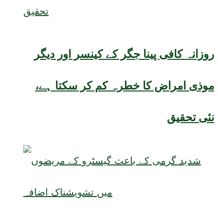
روزانہ کافی پینا جگر کے کینسر اور دیگر
موذی امراض کا خطرہ کم کر سکتا ہے،
نئی تحقیق