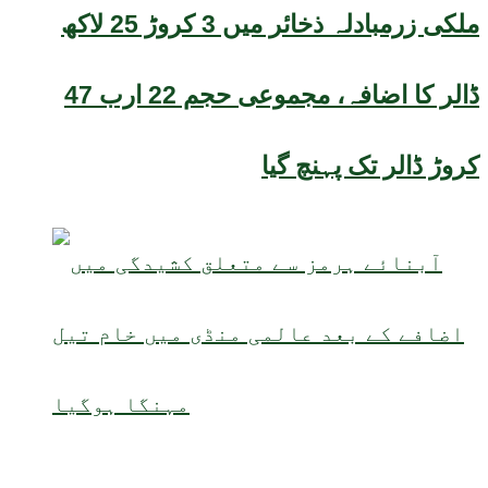
ملکی زرمبادلہ ذخائر میں 3 کروڑ 25 لاکھ
ڈالر کا اضافہ، مجموعی حجم 22 ارب 47
کروڑ ڈالر تک پہنچ گیا