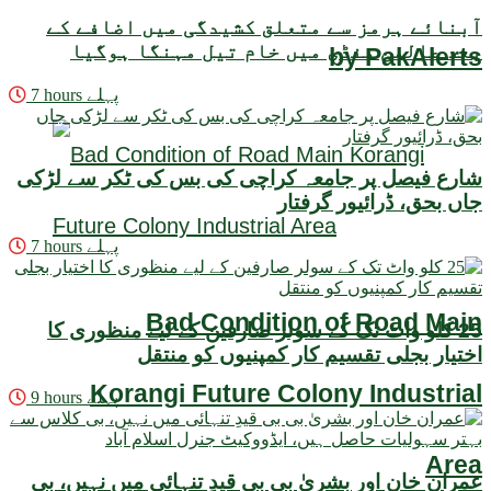
آبنائے ہرمز سے متعلق کشیدگی میں اضافے کے
بعد عالمی منڈی میں خام تیل مہنگا ہوگیا
by PakAlerts
7 hours پہلے
شارع فیصل پر جامعہ کراچی کی بس کی ٹکر سے لڑکی
جاں بحق، ڈرائیور گرفتار
7 hours پہلے
Bad Condition of Road Main
25 کلو واٹ تک کے سولر صارفین کے لیے منظوری کا
اختیار بجلی تقسیم کار کمپنیوں کو منتقل
Korangi Future Colony Industrial
9 hours پہلے
Area
عمران خان اور بشریٰ بی بی قیدِ تنہائی میں نہیں، بی