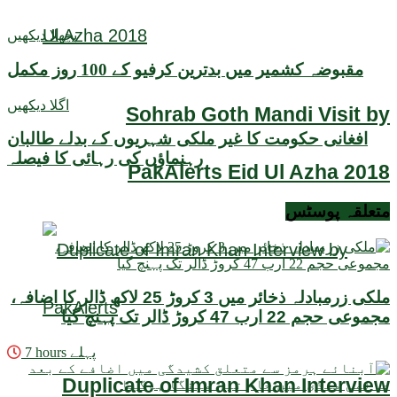
پچھلا دیکھیں
مقبوضہ کشمیر میں بدترین کرفیو کے 100 روز مکمل
اگلا دیکھیں
Sohrab Goth Mandi Visit by
افغانی حکومت کا غیر ملکی شہریوں کے بدلے طالبان
رہنماؤں کی رہائی کا فیصلہ
PakAlerts Eid Ul Azha 2018
متعلقہ
پوسٹس
ملکی زرمبادلہ ذخائر میں 3 کروڑ 25 لاکھ ڈالر کا اضافہ،
مجموعی حجم 22 ارب 47 کروڑ ڈالر تک پہنچ گیا
7 hours پہلے
Duplicate of Imran Khan Interview