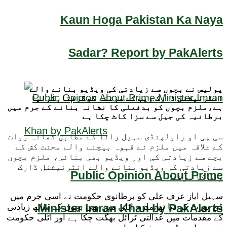
Kaun Hoga Pakistan Ka Naya
Sadar? Report by PakAlerts
پولیس نے بچوں سے زیادتی کی ویڈیو بنانے والے
انٹرنیشنل ڈارک ویب کے سرغنہ کوگرفتارکرلیا
ہے،ملزم بچوں کو بدفعلی کا نشانہ بنانے کے جرم میں
برطانیہ کی جیل سے سزا کاٹ چکا ہے
سی پی او راولپنڈی سہیل رانا کے مطابق تھانہ روات
کے علاقہ میں ملزم نے قہوہ بیچنے والے محنت کش کے
بچے سے زیادتی کی اور ویڈیو بھی بنائی، ملزم بچوں
سے زیادتی کی ویڈیو بنانے والے انٹرنیشنل ڈارک
Public Opinion About Prime
ویب کا سرغنہ ہے۔
سہیل ایاز عرف علی کو برطانوی حکومت نے اسی جرم میں
Minister Imran Khan by PakAlerts
ڈی پورٹ کر دیا تھا،ملزم اٹلی میں بھی بچوں کے ساتھ زیادتی
کے مقدمات میں عدالتی ٹرائل بھگت چکا ہے اور اٹلی حکومت