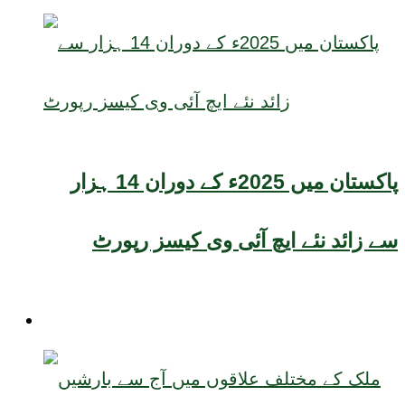
پاکستان میں 2025ء کے دوران 14 ہزار
سے زائد نئے ایچ آئی وی کیسز رپورٹ
موسم