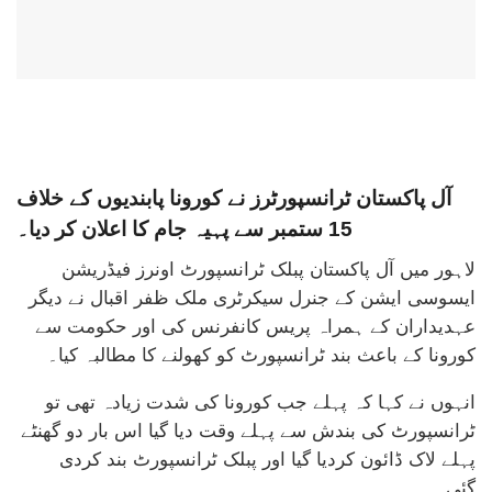
آل پاکستان ٹرانسپورٹرز نے کورونا پابندیوں کے خلاف
15 ستمبر سے پہیہ جام کا اعلان کر دیا۔
لاہور میں آل پاکستان پبلک ٹرانسپورٹ اونرز فیڈریشن
ایسوسی ایشن کے جنرل سیکرٹری ملک ظفر اقبال نے دیگر
عہدیداران کے ہمراہ پریس کانفرنس کی اور حکومت سے
کورونا کے باعث بند ٹرانسپورٹ کو کھولنے کا مطالبہ کیا۔
انہوں نے کہا کہ پہلے جب کورونا کی شدت زیادہ تھی تو
ٹرانسپورٹ کی بندش سے پہلے وقت دیا گیا اس بار دو گھنٹے
پہلے لاک ڈائون کردیا گیا اور پبلک ٹرانسپورٹ بند کردی
گئی۔