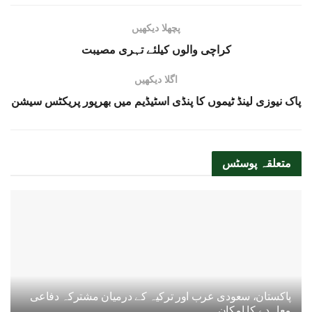
پچھلا دیکھیں
کراچی والوں کیلئے تہری مصیبت
اگلا دیکھیں
پاک نیوزی لینڈ ٹیموں کا پنڈی اسٹیڈیم میں بھرپور پریکٹس سیشن
متعلقہ
پوسٹس
پاکستان، سعودی عرب اور ترکیہ کے درمیان مشترکہ دفاعی
معاہدے کا امکان