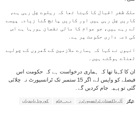
ملک ظفر اقبال کا کہنا تھا کہ ریلوے چل رہی ہے،
کاریں چل رہی ہیں اور کاریں پانچ گنا زیادہ پیسے
لے رہے ہیں، جو عوام کا مالی نقصان ہورہا ہے اس
کی ذمہ داری حکومت پر ہے۔
انہوں نے کہا کہ ہمارے ملازمین کے گھروں کے چولہے
ٹھنڈے ہوگئے ہیں۔
ان کا کہنا تھا کہ ہماری درخواست ہے کہ حکومت اس
فیصلے کو واپس لے، اگر 15 ستمبر تک ٹرانسپورٹ نہ چلائی
گئی تو پہیہ جام کردیں گے۔
آل پاکستان ٹرانسپورٹرز
پہیہ جام
کورونا پابندیاں
ٹیگز: