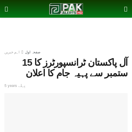
صفحہ اول
اہم خبریں
آل پاکستان ٹرانسپورٹرز کا 15
ستمبر سے پہیہ جام کا اعلان
5 years پہلے