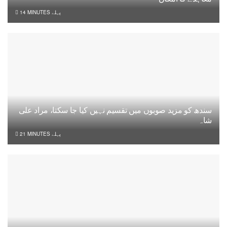
14 MINUTES پہلے
سندھ کو مزید صوبوں میں تقسیم نہیں کیا جا سکتا، مراد علی
شاہ
21 MINUTES پہلے