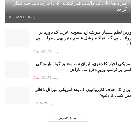
میر رضا علی کے والد نے قبر کشائی کی اجازت دینے سے انکار
کر دیا
50 MINUTES پہلے
وزیراعظم شہباز شریف آج سعودی عرب کے دورے پر
روانہ ہوں گے، فیلڈ مارشل عاصم منیر بھی ہمراہ ہوں
گے
22 HOURS پہلے
امریکی اخبار کا دعویٰ، ایران سے متعلق گولہ بارود کی
کمی پر ٹرمپ وزیرِ دفاع سے ناراض
22 HOURS پہلے
ایران کے خلاف کارروائیوں کے بعد امریکی میزائل ذخائر
میں کمی کا دعویٰ
2 DAYS پہلے
مزید خبریں