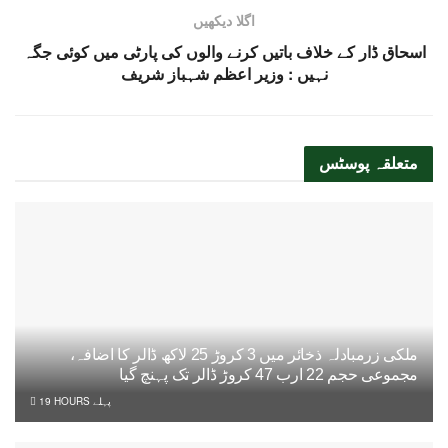
اگلا دیکھیں
اسحاق ڈار کے خلاف باتیں کرنے والوں کی پارٹی میں کوئی جگہ
نہیں : وزیر اعظم شہباز شریف
متعلقہ
پوسٹس
ملکی زرمبادلہ ذخائر میں 3 کروڑ 25 لاکھ ڈالر کا اضافہ،
مجموعی حجم 22 ارب 47 کروڑ ڈالر تک پہنچ گیا
19 HOURS پہلے