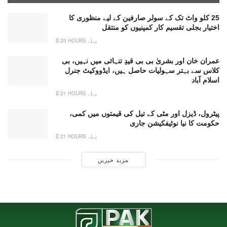
25 کلو واٹ تک کے سولر صارفین کے لیے منظوری کا
اختیار بجلی تقسیم کار کمپنیوں کو منتقل
20 HOURS پہلے
عمران خان اور بشریٰ بی بی قیدِ تنہائی میں نہیں، بی
کلاس سے بہتر سہولیات حاصل ہیں، ایڈووکیٹ جنرل
اسلام آباد
21 HOURS پہلے
پیٹرول، ڈیزل اور مٹی کے تیل کی قیمتوں میں کمی،
حکومت کا نیا نوٹیفکیشن جاری
21 HOURS پہلے
مزید خبریں