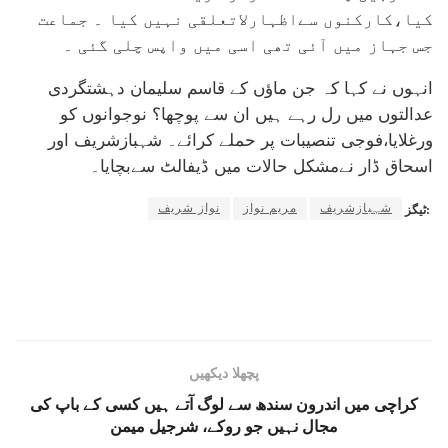
کیا،کارکنوں سےاظہارلاتعلقی نہیں کیا ۔ جماعت
جس جہاز میں آئی تھی اسی میں واپس چلی گئی ۔
انہوں نے کہا کہ جن ماؤں کے قاسم سلیمان دہشتگردی
عدالتوں میں رل رہے ہیں ان سے پوچھا؟ نوجوانوں کو
ورغلایا،فوجی تنصیبات پر حملے کرائے۔ شہبازشریف اور
اسحاق ڈار نےمشکل حالات میں ڈیفالٹ سےبچایا۔
شہبازشریف
مریم نواز
نواز شریف
ٹیگز:
پچھلا دیکھیں
کراچی میں اندرون سندھ سے لوگ آتے ہیں کسی کے باپ کی
مجال نہیں جو روکے، شرجیل میمن