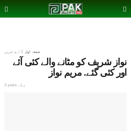
صفحہ اول
اہم خبریں
نواز شریف کو مٹانے والے کئی آئے
اور کئی گئے. مریم نواز
3 years پہلے