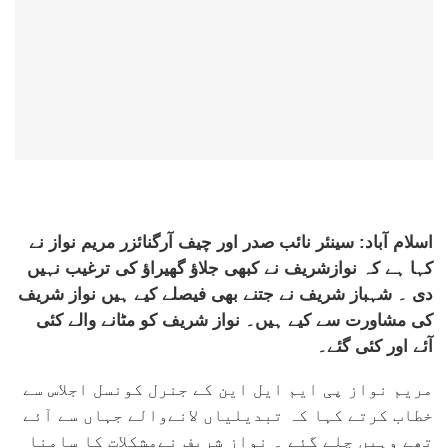
اسلام آباد: سینئر نائب صدر اور چیف آرگنائزر مریم نواز نے
کہا ہے کہ نوازشریف نے کبھی جلاؤ گھیراؤ کی ترغیب نہیں
دی ۔ شہباز شریف نے جتنے بھی فیصلے کیے ہیں نواز شریف
کی مشاورت سے کیے ہیں۔ نواز شریف کو مٹانے والے کئی
آئے اور کئی گئے۔
مریم نواز پی ایم ایل این کے جنرل کونسل اجلاس سے
خطاب کرتے کہا کہ تبدیلیاں لانےوالے جہاں سے آئے
تھے وہیں چلے گئے ۔ نواز شریف نےمشکلات کا سامنا