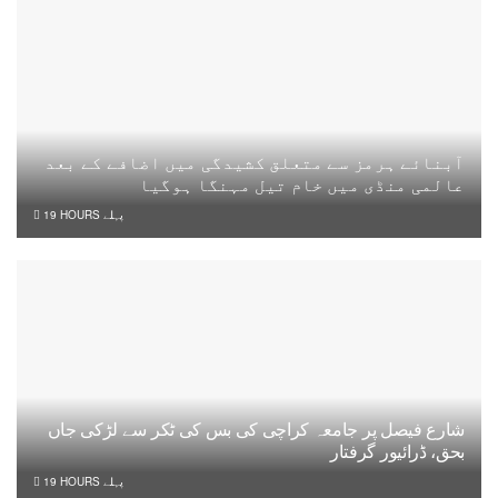
آبنائے ہرمز سے متعلق کشیدگی میں اضافے کے بعد
عالمی منڈی میں خام تیل مہنگا ہوگیا
19 HOURS پہلے
شارع فیصل پر جامعہ کراچی کی بس کی ٹکر سے لڑکی جاں
بحق، ڈرائیور گرفتار
19 HOURS پہلے