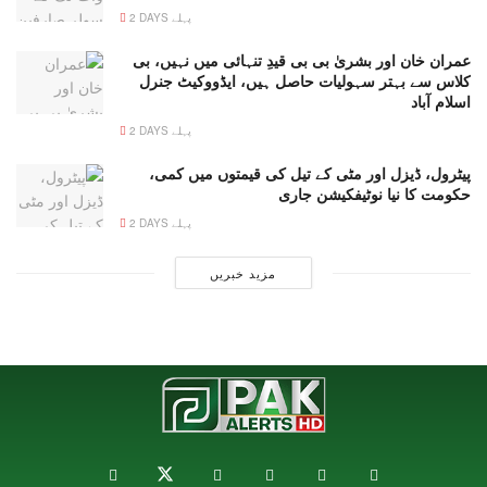
2 DAYS پہلے
عمران خان اور بشریٰ بی بی قیدِ تنہائی میں نہیں، بی
کلاس سے بہتر سہولیات حاصل ہیں، ایڈووکیٹ جنرل
اسلام آباد
2 DAYS پہلے
پیٹرول، ڈیزل اور مٹی کے تیل کی قیمتوں میں کمی،
حکومت کا نیا نوٹیفکیشن جاری
2 DAYS پہلے
مزید خبریں