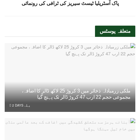
پاک آسٹریلیا ٹیسٹ سیریز کی ٹرافی کی رونمائی
متعلقہ
پوسٹس
ملکی زرمبادلہ ذخائر میں 3 کروڑ 25 لاکھ ڈالر کا اضافہ،
مجموعی حجم 22 ارب 47 کروڑ ڈالر تک پہنچ گیا
2 DAYS پہلے