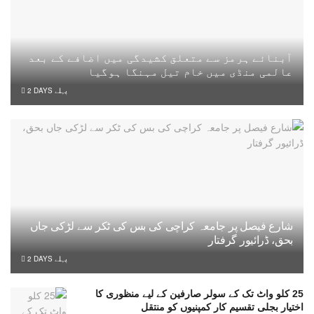
آبنائے ہرمز سے متعلق کشیدگی میں اضافے کے بعد
عالمی منڈی میں خام تیل مہنگا ہوگیا
2 DAYS پہلے
شارع فیصل پر جامعہ کراچی کی بس کی ٹکر سے لڑکی جاں
بحق، ڈرائیور گرفتار
2 DAYS پہلے
25 کلو واٹ تک کے سولر صارفین کے لیے منظوری کا
اختیار بجلی تقسیم کار کمپنیوں کو منتقل