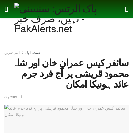
صفحہ اول
اہم خبریں
سائفر کیس عمران خان اور شاہ
محمود قریشی پر آج فرد جرم
عائد ہونیکا امکان
3 years پہلے