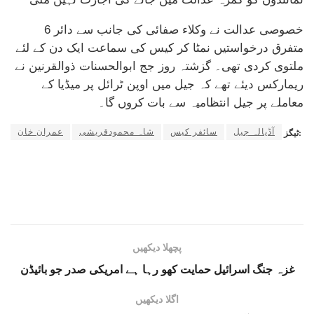
خصوصی عدالت نے وکلاء صفائی کی جانب سے دائر 6
متفرق درخواستیں نمٹا کر کیس کی سماعت ایک دن کے لئے
ملتوی کردی تھی۔ گزشتہ روز جج ابوالحسنات ذوالقرنین نے
ریمارکس دیئے تھے کہ جیل میں اوپن ٹرائل پر میڈیا کے
معاملے پر جیل انتظامیہ سے بات کروں گا۔
آڈیالہ جیل
سائفر کیس
شاہ محمودقریشی
عمران خان
ٹیگز:
پچھلا دیکھیں
غزہ جنگ اسرائیل حمایت کھو رہا ہے امریکی صدر جو بائیڈن
اگلا دیکھیں