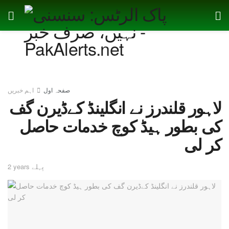
صفحہ اول
اہم خبریں
لاہور قلندرز نے انگلینڈ کےڈیرن گف
کی بطور ہیڈ کوچ خدمات حاصل
کر لی
2 years پہلے