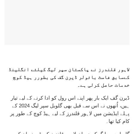
لاہور قلندرز نے پاکستان سپر لیگ کیلئے انگلینڈ
کےسابق فاسٹ بائولر ڈیرن گف کی بطورر ہیڈ کوچ
خدمات حاصل کرلی ہے۔
ڈیرن گف ایک بار پھر اپنے اس رول کو ادا کرنے کے لیے تیار
ہیں، اُنھوں نے اس سے قبل بھی گلوبل سپر لیگ 2024 کے
پہلے ایڈیشن میں لاہور قلندرز کے لیے ہیڈ کوچ کے طور پر
کام کیا تھا۔