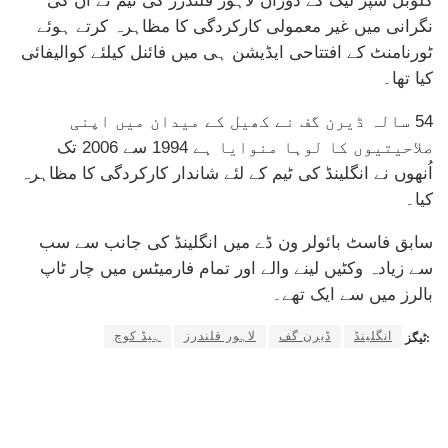
گلوبل سپر لیگ کے دوران لاہور قلندرز کی ٹیم نے ان کی
نگرانی میں غیر معمولی کارکردگی کا مظاہرہ کرتے ہوئے
ٹورنامنٹ کے افتتاحی ایڈیشن ہی میں فائنل کیلئے کوالیفائی
کیا تھا۔
54 سالہ ڈیرن گف نے کھیل کے میدان میں اپنی
صلاحیتیوں کا لوہا منوایا ہے 1994 سے 2006 تک
اُنھوں نے انگلینڈ کی ٹیم کے لئے شاندار کارکردگی کا مظاہرہ
کیا۔
سابق فاسٹ بائولر ون ڈے میں انگلینڈ کی جانب سے سب
سے زیادہ وکٹیں لینے والے اور تمام فارمیٹس میں چار ٹاپ
بالرز میں سے ایک تھے۔
انگلینڈ
ڈیرن گف
لاہور قلندرز
ہیڈ کوچ
ٹیگز: