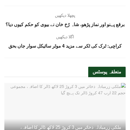
پچھلا دیکھیں
برقع پہنو اور نماز پڑھو، شاہ رُخ خان نے بیوی کو حکم کیوں دیا؟
اگلا دیکھیں
کراچی: ٹرک کی ٹکر سے مزید 4 موٹر سائیکل سوار جاں بحق
متعلقہ
پوسٹس
ملکی زرمبادلہ ذخائر میں 3 کروڑ 25 لاکھ ڈالر کا اضافہ،