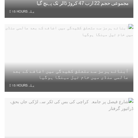
مجموعی حجم 22 ارب 47 کروڑ ڈالر تک پہنچ گیا
15 HOURS پہلے
آبنائے ہرمز سے متعلق کشیدگی میں اضافے کے بعد
عالمی منڈی میں خام تیل مہنگا ہوگیا
15 HOURS پہلے