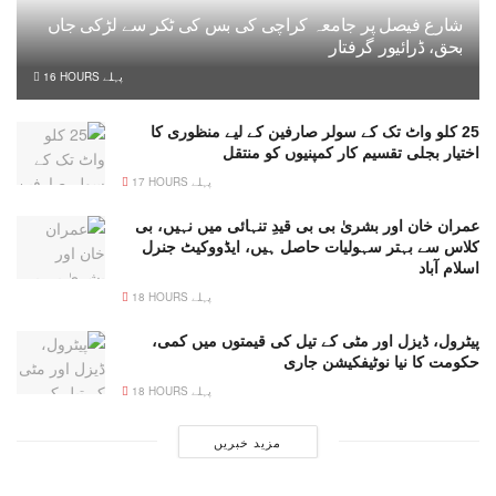
شارع فیصل پر جامعہ کراچی کی بس کی ٹکر سے لڑکی جاں
بحق، ڈرائیور گرفتار
16 HOURS پہلے
25 کلو واٹ تک کے سولر صارفین کے لیے منظوری کا
اختیار بجلی تقسیم کار کمپنیوں کو منتقل
17 HOURS پہلے
عمران خان اور بشریٰ بی بی قیدِ تنہائی میں نہیں، بی
کلاس سے بہتر سہولیات حاصل ہیں، ایڈووکیٹ جنرل
اسلام آباد
18 HOURS پہلے
پیٹرول، ڈیزل اور مٹی کے تیل کی قیمتوں میں کمی،
حکومت کا نیا نوٹیفکیشن جاری
18 HOURS پہلے
مزید خبریں