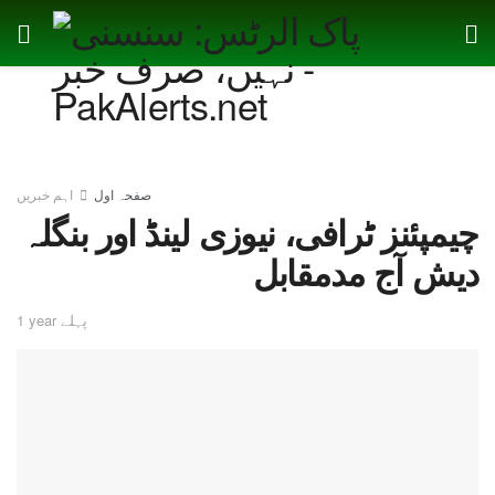
صفحہ اول
اہم خبریں
چیمپئنز ٹرافی، نیوزی لینڈ اور بنگلہ
دیش آج مدمقابل
1 year پہلے