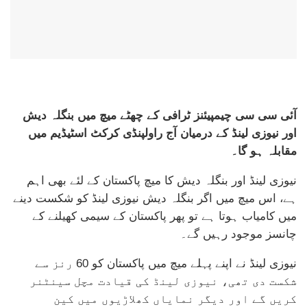
آئی سی سی چیمپیئنز ٹرافی کے چھٹے میچ میں بنگلہ دیش
اور نیوزی لینڈ کے درمیان آج راولپنڈی کرکٹ اسٹیڈیم میں
مقابلہ ہو گا۔
نیوزی لینڈ اور بنگلہ دیش کا میچ پاکستان کے لئے بھی اہم
ہے، اس میچ میں اگر بنگلہ دیش نیوزی لینڈ کو شکست دینے
میں کامیاب ہوتا ہے تو پھر پاکستان کے سیمی کھیلنے کے
چانسز موجود رہیں گے۔
نیوزی لینڈ نے اپنے پہلے میچ میں پاکستان کو 60 رنز سے
شکست دی تھی، نیوزی لینڈ کی قیادت مچل سینٹنر
کریں گے اور دیگر نمایاں کھلاڑیوں میں کین