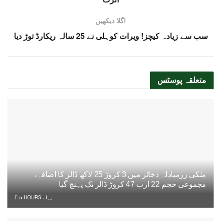
اگلا دیکھیں
سب سے زیادہ کیچز! ویرات کوہلی نے 25 سالہ ریکارڈ توڑ دیا
متعلقہ
پوسٹس
ملکی زرمبادلہ ذخائر میں 3 کروڑ 25 لاکھ ڈالر کا اضافہ،
مجموعی حجم 22 ارب 47 کروڑ ڈالر تک پہنچ گیا
5 HOURS پہلے