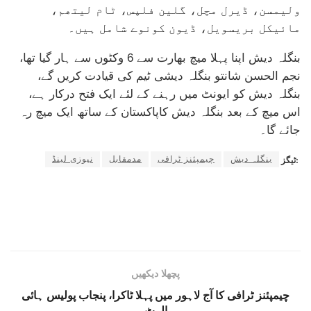
ولیمسن، ڈیرل مچل، گلین فلپس، ٹام لیتھم،
مائیکل بریسویل، ڈیون کونوے شامل ہیں۔
بنگلہ دیش اپنا پہلا میچ بھارت سے 6 وکٹوں سے ہار گیا تھا،
نجم الحسن شانتو بنگلہ دیشی ٹیم کی قیادت کریں گے،
بنگلہ دیش کو ایونٹ میں رہنے کے لئے ایک فتح درکار ہے،
اس میچ کے بعد بنگلہ دیش کاپاکستان کے ساتھ ایک میچ رہ
جائے گا۔
بنگلہ دیش
چیمپئنز ٹرافی
مدمقابل
نیوزی لینڈ
ٹیگز:
پچھلا دیکھیں
چیمپئنز ٹرافی کا آج لاہور میں پہلا ٹاکرا، پنجاب پولیس ہائی
الرٹ