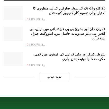
25 کلو واٹ تک کے سولر صارفین کے لیے منظوری کا
اختیار بجلی تقسیم کار کمپنیوں کو منتقل
7 HOURS پہلے
عمران خان اور بشریٰ بی بی قیدِ تنہائی میں نہیں، بی
کلاس سے بہتر سہولیات حاصل ہیں، ایڈووکیٹ جنرل
اسلام آباد
7 HOURS پہلے
پیٹرول، ڈیزل اور مٹی کے تیل کی قیمتوں میں کمی،
حکومت کا نیا نوٹیفکیشن جاری
8 HOURS پہلے
مزید خبریں