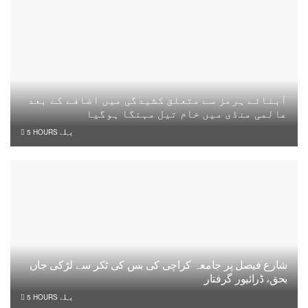
آبنائے ہرمز سے متعلق کشیدگی میں اضافے کے بعد
عالمی منڈی میں خام تیل مہنگا ہوگیا
5 HOURS پہلے
شارع فیصل پر جامعہ کراچی کی بس کی ٹکر سے لڑکی جاں
بحق، ڈرائیور گرفتار
5 HOURS پہلے