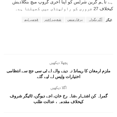
ہے تاہم گرین شرٹس کو اپنا آخری گروپ میچ بنگلادیش
کیخلاف 27 فروری کو راولپنڈی میں کھیلنا ہے۔
آگ بگولہ
پرفارمنس
شعیب اختر
قومی ٹیم
ٹیگز:
پچھلا دیکھیں
ملزم ارمغان کا ریمانڈ نہ دینے والے اے ٹی سی جج سے انتظامی
اختیارات واپس لے لیے گئے
اگلا دیکھیں
گمراہ کن اشتہار ،شاہ رخ خان، اجے دیوگن، ٹائیگر شروف
کیخلاف مقدمہ ، عدالت طلب