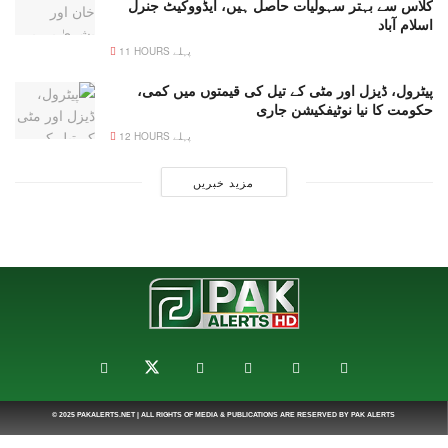
کلاس سے بہتر سہولیات حاصل ہیں، ایڈووکیٹ جنرل
اسلام آباد
11 HOURS پہلے
پیٹرول، ڈیزل اور مٹی کے تیل کی قیمتوں میں کمی،
حکومت کا نیا نوٹیفکیشن جاری
12 HOURS پہلے
مزید خبریں
© 2025
PAKALERTS.NET
| ALL RIGHTS OF MEDIA & PUBLICATIONS ARE RESERVED BY
PAK ALERTS