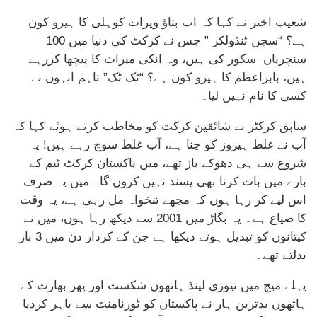
شعیب اختر نے کہا کہ اب بتاؤ ویرات کوہلی کا ہیرو کون
ہے؟ “سچن ٹنڈولکر ” جس نے کرکٹ کی دنیا میں 100
سنچریاں سکور کی ہیں، وہ انکی میراث کا پیچھا کررہے
ہیں، بابراعظم کا ہیرو کون ہے؟ “ٹک ٹک” تاہم انہوں نے
کسی کا نام نہیں لیا۔
سابق کرکٹر نے شائقین کرکٹ کو مخاطب کرتے ہوئے کہا کہ
آپ نے غلط ہیروز کو چنا ہے، آپ غلط سوچ رہے ہیں! یہ
شروع سے ہی دھوکے باز تھے، میں پاکستان کرکٹ ٹیم کے
بارے میں بات کرنا بھی پسند نہیں کروں گا۔ میں یہ صرف
اس لیے کر رہا ہوں کہ مجھے تنخواہ مل رہی ہے، یہ وقت
کا ضیاع ہے۔ یہ بگاڑ میں 2001 سے دیکھ رہا ہوں، میں نے
کپتانوں کو تبدیل ہوتے دیکھا ہے جن کے کردار دن میں 3 بار
بدلتے تھے۔
پہلے میچ میں نیوزی لینڈ ہاتھوں شکست اور پھر بھارت کے
ہاتھوں بدترین ہار نے پاکستان کو ٹورنامنٹ سے باہر کردیا