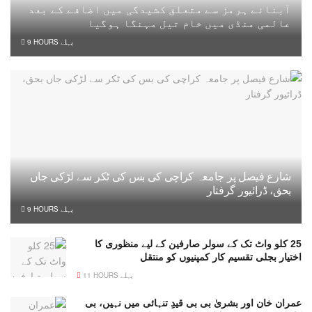
آبنائے ہرمز سے متعلق کشیدگی میں اضافے کے بعد
عالمی منڈی میں خام تیل مہنگا ہوگیا
9 HOURS پہلے
شارع فیصل پر جامعہ کراچی کی بس کی ٹکر سے لڑکی جاں
بحق، ڈرائیور گرفتار
9 HOURS پہلے
25 کلو واٹ تک کے سولر صارفین کے لیے منظوری کا
اختیار بجلی تقسیم کار کمپنیوں کو منتقل
11 HOURS پہلے
عمران خان اور بشریٰ بی بی قیدِ تنہائی میں نہیں، بی