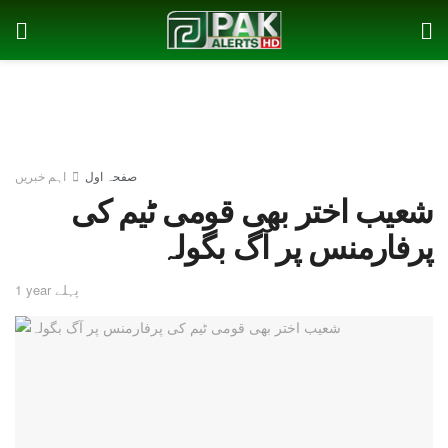
صفحہ اول
اہم خبریں
شعیب اختر بھی قومی ٹیم کی
پرفارمنس پر آگ بگولہ
1 year پہلے