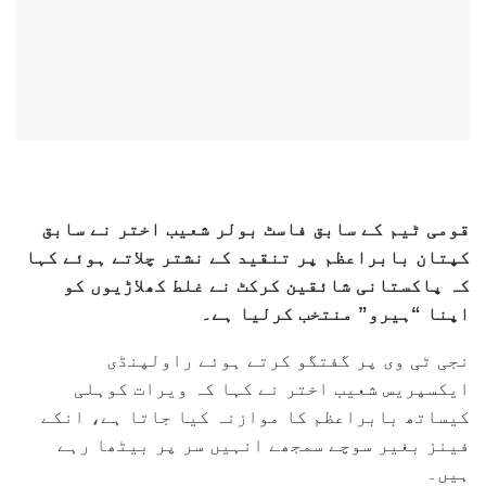
قومی ٹیم کے سابق فاسٹ بولر شعیب اختر نے سابق
کپتان بابراعظم پر تنقید کے نشتر چلاتے ہوئے کہا
کہ پاکستانی شائقین کرکٹ نے غلط کھلاڑیوں کو
اپنا “ہیرو” منتخب کرلیا ہے۔
نجی ٹی وی پر گفتگو کرتے ہوئے راولپنڈی
ایکسپریس شعیب اختر نے کہا کہ ویرات کوہلی
کیساتھ بابراعظم کا موازنہ کیا جاتا ہے، انکے
فینز بغیر سوچے سمجھے انہیں سر پر بیٹھا رہے
ہیں۔