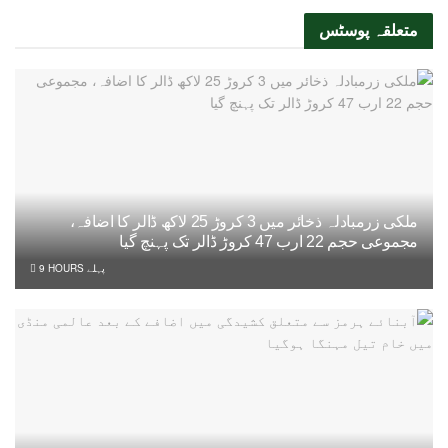
متعلقہ
پوسٹس
ملکی زرمبادلہ ذخائر میں 3 کروڑ 25 لاکھ ڈالر کا اضافہ،
مجموعی حجم 22 ارب 47 کروڑ ڈالر تک پہنچ گیا
9 HOURS پہلے