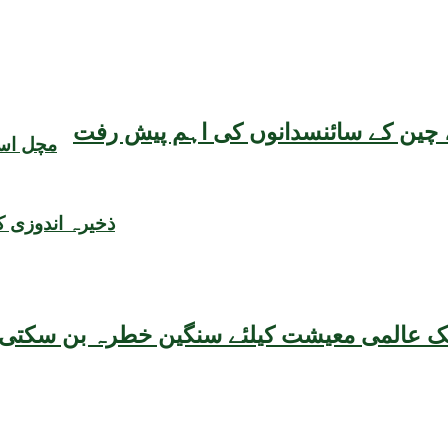
یقہ، چین کے سائنسدانوں کی اہم پیش رفت
مچل اسٹ
ذخیرہ اندوزی 