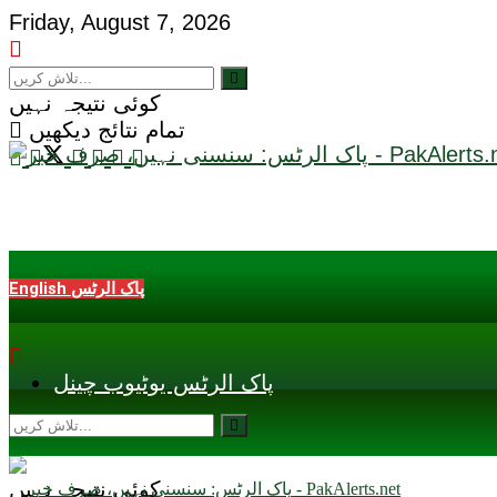
Friday, August 7, 2026
کوئی نتیجہ نہیں
تمام نتائج دیکھیں
English پاک الرٹس
پاک الرٹس یوٹیوب چینل
کوئی نتیجہ نہیں