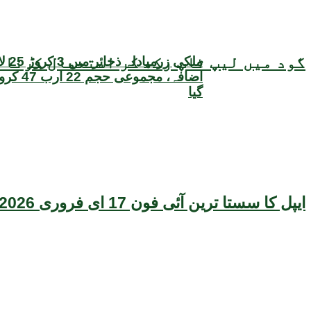
گود میں لیپ ٹاپ رکھ کر استعمال کرنا ص
ملکی زر
اضافہ، مجم
گیا
ایپل کا سستا ترین آئی فون 17 ای فروری 2026 میں متعارف ہونے کا امکان، قیمت بھی سامنے آگئی