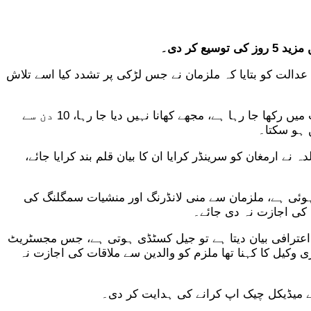
کر دی۔
دالت کو بتایا کہ ملزمان نے جس لڑکی پر تشدد کیا اسے تلاش
ملزمان کے وکیل نے جسمانی ریمانڈ کی پولیس کی استدعا کی مخالفت کی جبکہ ملزم ارمغان کا کہنا تھا کہ مجھے مسلسل اذیت میں رکھا جا رہا ہے، مجھے کھانا نہیں دیا جا رہا، 10 دن سے
د کرنے سے پہلے ہمیں نوٹس کیا جائے، 4 گھنٹے پولیس مقابلہ چلا، والدہ نے ارمغان کو سرینڈر کرایا ان کا بیان قلم بند کرایا جائے،
ی ہوئی ہے، ملزمان سے منی لانڈرنگ اور منشیات سمگلنگ کی
 کی اجازت نہ دی جائے۔
ت نے کہاکہ جب ملزم اعترافی بیان دیتا ہے تو جیل کسٹڈی ہوتی ہے، جس مجسٹریٹ
 وکیل کا کہنا تھا ملزم کو والدین سے ملاقات کی اجازت نہ