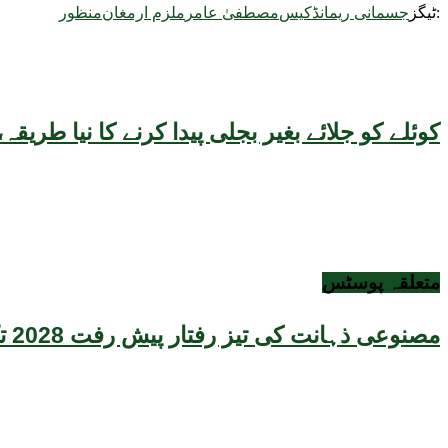
ٹیگز:
جسمانی ریمانڈ
کیس
مصطفیٰ عامر
ملزم ارمغان
منظور
کوئلے کو جلائے بغیر بجلی پیدا کرنے کا نیا طر
متعلقہ
پوسٹس
مصنوعی ذہانت کی تیز رفتار پیش رفت 2028 تک عالمی معیشت کیلئے سنگین خطرہ بن سکتی ہے، نئی تحقیق کا انتباہ