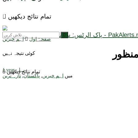
تمام نتائج دیکھیں
صفحہ اول
اہم خبریں
کوئی نتیجہ نہیں
1 year پہلے
تمام نتائج دیکھیں
میں
اہم خبریں
,
پاکستان
,
تازہ ترین