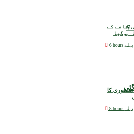
ے؟
 اضافے کے
ا ہوگیا
6 hours پہلے
 منظوری کا
ل
8 hours پہلے