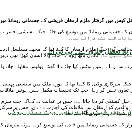
گرفتار ملزم ارمغان قریشی کے جسمانی ریمانڈ میں مزید 5 روز کی توسیع 
 کے جسمانی ریمانڈ میں توسیع کی جائے جبکہ تفتیشی افسر نے ع
بلا تعطل جاری ہے۔ پی ٹی اے
ن کھڑا بھی نہیں ہو سکتا۔
ارمغان کے وکیل نے کہا کہ ملزمان یا گواہان کے بیانات قلم بن
ہے جبکہ سرکاری وکیل کا کہنا تھا کہ پورے ملک میں سنسنی پھیل
 تعاون نہیں کر رہا، جب تک تحقیقات مکمل نہیں ہوتیں ملاقات
ھاکہ ملزم اگر 164 سے انکار کرتا ہے تو جیل کسٹڈی کر دیا جاتا ہے، جس پر عدال
نے والدین کو ارمغان سے ملاقات کی اجازت دے دی، جس پر سرکاری
 نمبر شیئر کیے بغیر چیٹ ممکن ہوگی
ر شرابا ہو تو فوری آگاہ کیا جائے۔
لزمان کے میڈیکل چیک اپ کرانے کی ہدایت کر دی۔