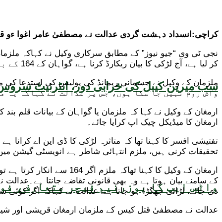
کراچی:انسداد دہشت گردی عدالت نے مصطفیٰ عامر اغوا ءو قتل کیس میں 
نجی ٹی وی “جیو نیوز” کے مطابق سرکاری وکیل نے کہاکہ ملزمان
کر لیا ہے، آج لڑکی کا بیان ریکارڈ کرنا ہے، گواہان کے 164 کے بیانات قلم بند کرانے ہیں۔
سب میرین کیبل کی خرابی دور، انٹرنیٹ سروس 
واش روم نہیں جا سکا ہوں، جس پر عدالت نے کہاکہ یہ ممکن نہیں ہے، 10دن باتھ روم نہ جانے والا انسا
ارمغان کا میڈیکل چیک اپ کرایا جائے۔
تفتیشی افسر کا کہنا تھا کہ متاثرہ لڑکی کا ڈی این اے کرانا 
تحقیقات کرنی ہیں، ملزم انتہائی شاطر ہے انویسٹی گیشن میں
ارمغان کے وکیل کا کہنا ت
کے سامنے بیان ہوتا ہے وہ بھی قانونی تقاضے جانتا ہے۔عدالت 
واٹس ایپ کا یوزرنیم فیچر متعارف، فون
دی جائے، لڑائی جھگڑا ہو جاتا ہے، عدالت نے کہاکہ اگر کوئی شو
عدالت نے مصطفیٰ قتل کیس کے ملزمان ارمغان قریشی اور شیراز کے جسمانی ریمانڈ میں 5 دن کی توسیع کرتے ہوئے م