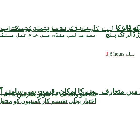
حت کے لیے کس حد تک نقصان دہ ہوسکتا ہ
مبادلہ ذخائر میں 3 کروڑ 25 لاکھ ڈالر کا
آبنائے ہرمز سے متعلق کشیدگی میں
وعی حجم 22 ارب 47 کروڑ ڈالر تک پہنچ
بعد عالمی منڈی میں خام تیل مہنگ
6 hours پہلے
25 کلو واٹ تک کے سولر صارفین کے لیے
اختیار بجلی تقسیم کار کمپنیوں کو منتق