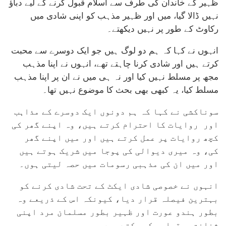
ظہیر کے خاندان کی طرف سے اسلام قبول کرنے کے لیے دباؤ
نہیں ڈالا گیا، میں اور ظہیر مذہب کو اپنی شادی میں
رکاوٹ کے طور پر نہیں دیکھتے۔
انہوں نے کہا کہ ہم دو لوگ ہیں جو ایک دوسرے سے محبت
کرتے ہیں اور شادی کرنا چاہتے تھے، انہوں نے اپنا مذہب
مجھ پر مسلط نہیں کیا اور نہ ہی میں نے ان پر اپنا مذہب
مسلط کیا، یہ کبھی بھی بحث کا موضوع نہیں تھا۔
سوناکشی نے کہا کہ ہم دونوں ایک دوسرے کے مذاہب
اور روایات کا احترام کرتے ہیں، وہ اپنے گھر کی
کچھ روایات پر عمل کرتے ہیں اور میں اپنے گھر
کی، وہ میری دیوالی کی پوجا میں شریک ہوتے ہیں
اور میں ان کی مذہبی رسومات میں حصہ لیتی ہوں۔
انہوں نے خصوصی شادی ایکٹ کے تحت شادی کرنے کو
بہترین فیصلہ قرار دیا، کیونکہ اس کے ذریعے وہ
بطور ہندو عورت اور ظہیر بطور مسلمان مرد اپنی
شناخت برقرار رکھ سکتے ہیں۔