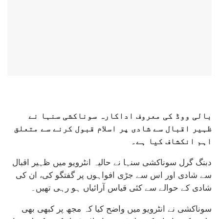
بالی ووڈ کی معروف اداکارہ سوناکشی سنہا نے
ظہیر اقبال سے شادی پر اسلام قبول کرنے سے متعلق
اہم انکشاف کیا ہے۔
دبنگ گرل سوناکشی سنہا نے حالیہ انٹرویو میں ظہیر اقبال
سے شادی اور اس سے جڑی افواہوں پر گفتگو کی، ان کی
شادی کے حوالے سے کئی قیاس آرائیاں ہو رہی تھیں۔
سوناکشی نے انٹرویو میں واضح کیا کہ مجھ پر کبھی بھی