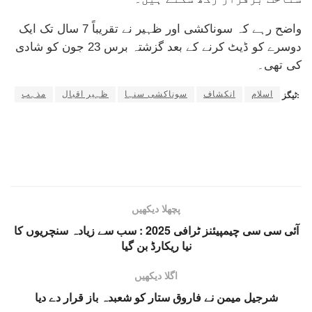
واضح رہے کہ سوناکشی اور ظہیر نے تقریباً 7 سال تک ایک
دوسرے کو ڈیٹ کرنے کے بعد گزشتہ برس 23 جون کو شادی
کی تھی۔
اسلام
انکشاف
سوناکشی سنہا
ظہیر اقبال
مذہب
ٹیگز:
پچھلا دیکھیں
آئی سی سی چیمپیئنز ٹرافی 2025 : سب سے زیادہ سنچریوں کا
نیا ریکارڈ بن گیا
اگلا دیکھیں
شرجیل میمن نے فاروق ستار کو شعبدہ باز قرار دے دیا