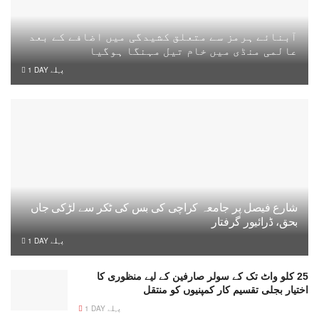
آبنائے ہرمز سے متعلق کشیدگی میں اضافے کے بعد
عالمی منڈی میں خام تیل مہنگا ہوگیا
1 DAY پہلے
شارع فیصل پر جامعہ کراچی کی بس کی ٹکر سے لڑکی جاں
بحق، ڈرائیور گرفتار
1 DAY پہلے
25 کلو واٹ تک کے سولر صارفین کے لیے منظوری کا
اختیار بجلی تقسیم کار کمپنیوں کو منتقل
1 DAY پہلے