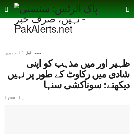
صفحہ اول
اہم خبریں
ظہیر اور میں مذہب کو اپنی
شادی میں رکاوٹ کے طور پر نہیں
دیکھتے: سوناکشی سنہا
1 year پہلے