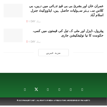
عمران خان اور بشریٰ بی بی قیدِ تنہائی میں نہیں، بی
کلاس سے بہتر سہولیات حاصل ہیں، ایڈووکیٹ جنرل
اسلام آباد
1 DAY پہلے
پیٹرول، ڈیزل اور مٹی کے تیل کی قیمتوں میں کمی،
حکومت کا نیا نوٹیفکیشن جاری
1 DAY پہلے
مزید خبریں
© 2025
PAKALERTS.NET
| ALL RIGHTS OF MEDIA & PUBLICATIONS ARE RESERVED BY
PAK ALERTS