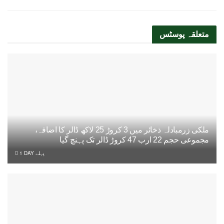
متعلقہ
پوسٹس
ملکی زرمبادلہ ذخائر میں 3 کروڑ 25 لاکھ ڈالر کا اضافہ،
مجموعی حجم 22 ارب 47 کروڑ ڈالر تک پہنچ گیا
1 DAY پہلے