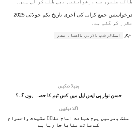
طالب علموں سے درخواستیں بھی طلب کر لی ہیں۔
درخواستیں جمع کرانے کی آخری تاریخ یکم جولائی 2025
مقرر کی گئی ہے۔
اسکالر شپ ،الازہر، پاکستان، مصر
ٹیگز:
پچھلا دیکھیں
حسن نواز پی ایس ایل میں کس ٹیم کا حصہ ہوں گے؟
اگلا دیکھیں
ملک بھرمیں یوم شہادت امام علیؑ عقیدت واحترام
کے ساتھ منایا جا رہا ہے