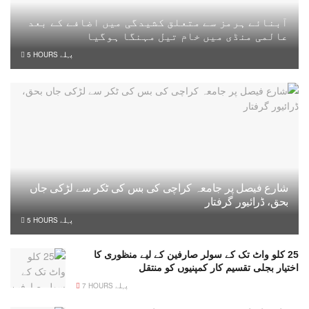
آبنائے ہرمز سے متعلق کشیدگی میں اضافے کے بعد
عالمی منڈی میں خام تیل مہنگا ہوگیا
5 HOURS پہلے
شارع فیصل پر جامعہ کراچی کی بس کی ٹکر سے لڑکی جاں
بحق، ڈرائیور گرفتار
5 HOURS پہلے
25 کلو واٹ تک کے سولر صارفین کے لیے منظوری کا
اختیار بجلی تقسیم کار کمپنیوں کو منتقل
7 HOURS پہلے