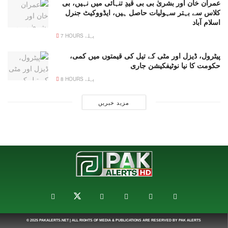
عمران خان اور بشریٰ بی بی قیدِ تنہائی میں نہیں، بی
کلاس سے بہتر سہولیات حاصل ہیں، ایڈووکیٹ جنرل
اسلام آباد
7 HOURS پہلے
پیٹرول، ڈیزل اور مٹی کے تیل کی قیمتوں میں کمی،
حکومت کا نیا نوٹیفکیشن جاری
8 HOURS پہلے
مزید خبریں
© 2025
PAKALERTS.NET
| ALL RIGHTS OF MEDIA & PUBLICATIONS ARE RESERVED BY
PAK ALERTS