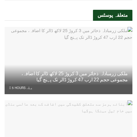
متعلقہ
پوسٹس
ملکی زرمبادلہ ذخائر میں 3 کروڑ 25 لاکھ ڈالر کا اضافہ،
مجموعی حجم 22 ارب 47 کروڑ ڈالر تک پہنچ گیا
5 HOURS پہلے