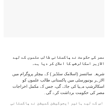
مصر کی حکومت نے پاکستانی طالب علموں کے لیے
الازہر اسکالرشپ کا اعلان کر دیا ہے۔
شریعہ سائنسز (اسلامک سٹڈیز ) کے بیچلر پروگرام میں
الازہر یونیورسٹی میں پاکستانی طالب علموں کو
اسکالرشپ مہیا کی جائے گی، جس کے مکمل اخراجات
مصر کی حکومت برداشت کرے گی۔
اس کے لیے ہائیر ایجوکیشن کمیشن نے پاکستانی