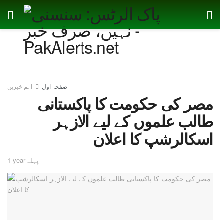
صفحہ اول
اہم خبریں
مصر کی حکومت کا پاکستانی
طالب علموں کے لیے الازہر
اسکالرشپ کا اعلان
1 year پہلے