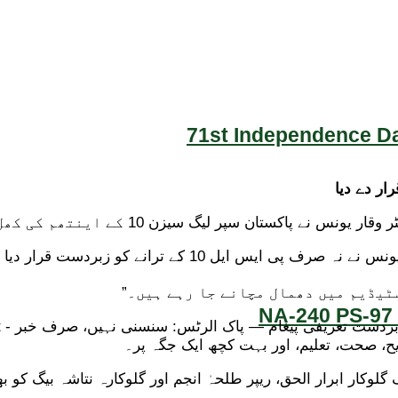
71st Independence Da
ن سپر لیگ سیزن 10 کے اینتھم کی کھل کر تعریف کی ہے۔
مائیکرو بلاگنگ ویب سائٹ ایکس پر جاری کردہ پیغام میں وقار
سٹیڈیم میں دھمال مچانے جا رہے ہیں۔”
NA-240 PS-97 
وکار ابرار الحق، ریپر طلحہٰ انجم اور گلوکارہ نتاشہ بیگ کو بھ