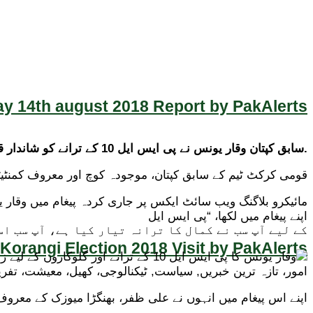
y 14th august 2018 Report by PakAlerts
.سابق کپتان وقار یونس نے پی ایس ایل 10 کے ترانے کو شاندار قرار دے دیا
قومی کرکٹ ٹیم کے سابق کپتان، موجودہ کوچ اور معروف کمنٹیٹر وقار یونس نے پاکستا
اپنے پیغام میں لکھا، “پی ایس ایل
کے لیے آپ سب نے کمال کا ترانہ تیار کیا ہے، آپ سب ا
Korangi Election 2018 Visit by PakAlerts
اپنے اس پیغام میں انہوں نے علی ظفر، بھنگڑا میوزک کے معروف گل