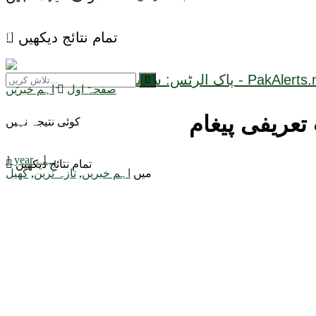
تمام نتائج دیکھیں
صفحہ اول
اہم خبریں
کوئی نتیجہ نہیں
1 year پہلے
تمام نتائج دیکھیں
میں
اہم خبریں
,
تازہ ترین
,
کھیل