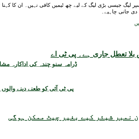
سپر لیگ جیسی بڑی لیگ کے لیے چھ ٹیمیں کافی نہیں۔ ان کا کہن
 دی جانی چاہیے۔
س
بلا تعطل جاری ہے۔ پی ٹی اے
ڈرامہ سنو چندہ کی اداکارہ مشال
پی ٹی آئی کو طعنے دینے والوں نے آئی ایم ایف سے 3 
 نمبر شیئر کیے بغیر چیٹ ممکن ہوگی