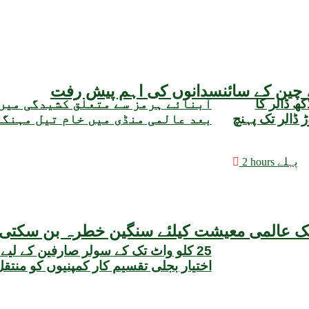
یقہ، چین کے سائنسدانوں کی اہم پیش رفت
مبادلہ ذخائر میں 3 کروڑ 25 لاکھ ڈالر کا
آبنائے ہرمز سے متعلق کشیدگی میں
وعی حجم 22 ارب 47 کروڑ ڈالر تک پہنچ
بعد عالمی منڈی میں خام تیل مہنگ
2 hours پہلے
25 کلو واٹ تک کے سولر صارفین کے لیے
اختیار بجلی تقسیم کار کمپنیوں کو منتق