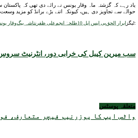
یاد رہے کہ گزشتہ ماہ وقار یونس نے رائے دی تھی کہ پاکستان 
حوالے سے تجاویز دی ہیں، کیونکہ اتنے بڑے برانڈ کو مزید وسعت
ٹیگز:
ابرار الحق
پی ایس ایل 10
طلحہٰ انجم
علی ظفر
نتاشہ بیگ
وقار یون
سب میرین کیبل کی خرابی دور، انٹرنیٹ سروس 
متعلقہ
پوسٹس
واٹس ایپ کا یوزرنیم فیچر متعارف، فون