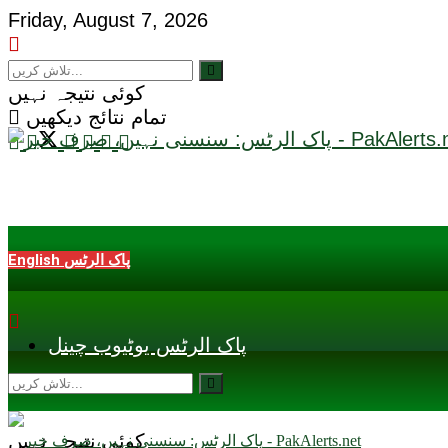
Friday, August 7, 2026
کوئی نتیجہ نہیں
تمام نتائج دیکھیں
English پاک الرٹس
پاک الرٹس یوٹیوب چینل
کوئی نتیجہ نہیں