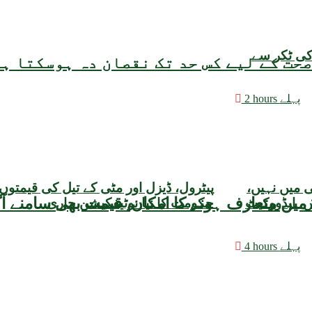
کی ٹکر سے
حت کے لیے کس حد تک نقصان دہ ہوسکتا ہ
2 hours پہلے
ی میں نہیں،
پیٹرول، ڈیزل اور مٹی کے تیل کی قیمتوں
، ایڈووکیٹ
حکومت کا نیا نوٹیفکیشن جاری
4 hours پہلے