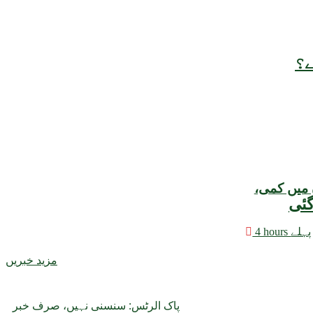
ے؟
 میں کمی،
4 hours پہلے
مزید خبریں
پاک الرٹس: سنسنی نہیں، صرف خبر