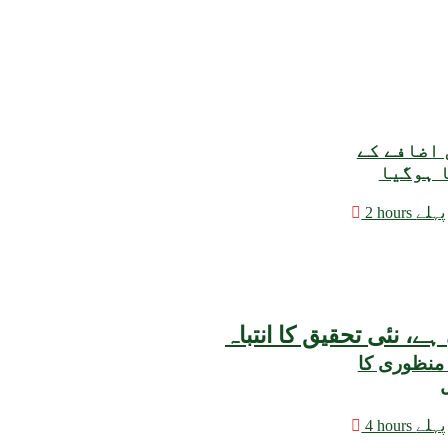
 اضافے کے
ا ہوگیا
2 hours پہلے
 منظوری کا
ل
4 hours پہلے