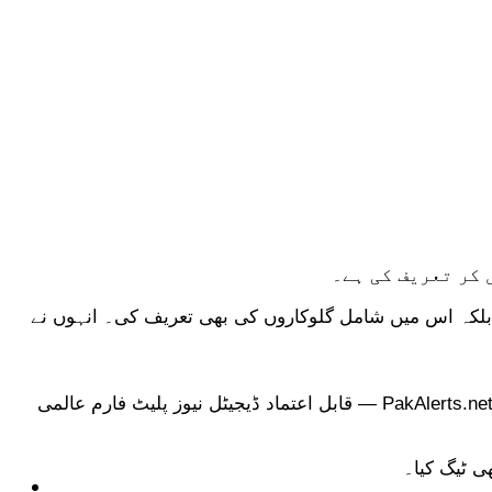
 یونس نے نہ صرف پی ایس ایل 10 کے ترانے کو زبردست قرار دیا بلکہ اس میں شامل گلوکاروں کی بھی تعریف کی۔ انہوں نے
ی ٹیگ کیا۔
ٹیکنالوجی