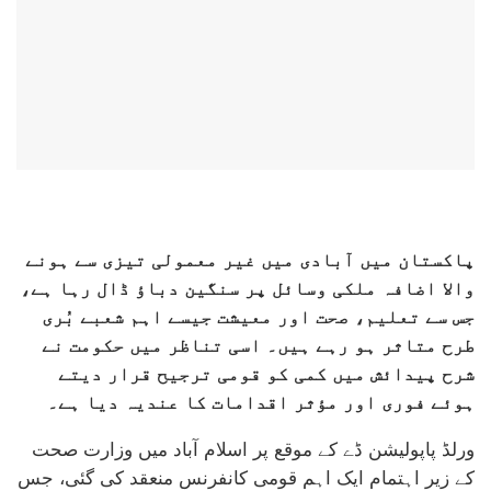
پاکستان میں آبادی میں غیر معمولی تیزی سے ہونے
والا اضافہ ملکی وسائل پر سنگین دباؤ ڈال رہا ہے،
جس سے تعلیم، صحت اور معیشت جیسے اہم شعبے بُری
طرح متاثر ہو رہے ہیں۔ اسی تناظر میں حکومت نے
شرح پیدائش میں کمی کو قومی ترجیح قرار دیتے
ہوئے فوری اور مؤثر اقدامات کا عندیہ دیا ہے۔
ورلڈ پاپولیشن ڈے کے موقع پر اسلام آباد میں وزارت صحت
کے زیر اہتمام ایک اہم قومی کانفرنس منعقد کی گئی، جس