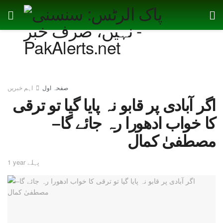
صفحہ اول
اہم خبریں
اگر آبادی پر قابو نہ پایا گیا تو ترقی
کا خواب ادھورا رہ جائے گا–
مصطفیٰ کمال
1 year پہلے