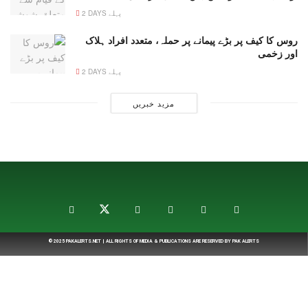
2 DAYS پہلے
روس کا کیف پر بڑے پیمانے پر حملہ، متعدد افراد ہلاک
اور زخمی
2 DAYS پہلے
مزید خبریں
© 2025
PAKALERTS.NET
| ALL RIGHTS OF MEDIA & PUBLICATIONS ARE RESERVED BY
PAK ALERTS