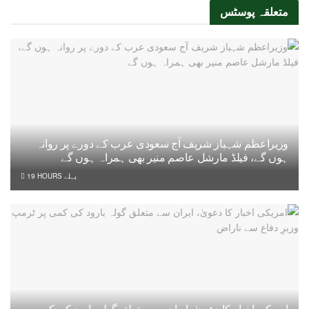
متعلقہ
پوسٹس
وزیراعظم شہباز شریف آج سعودی عرب کے دورے پر روانہ
ہوں گے، فیلڈ مارشل عاصم منیر بھی ہمراہ ہوں گے
19 HOURS پہلے