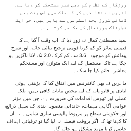
روزگار کے نظام کو بھی غیر مستحکم کر دیا ہے۔
انہوں نے نشاندہی کی کہ ملک میں اس وقت بھی
ڈھائی کروڑ بچے اسکولوں سے باہر ہیں، جو ایک
خطرناک صورتحال کی عکاسی کرتا ہے۔
سید مصطفیٰ کمال نے زور دیا کہ اب وقت آ گیا ہے کہ
فیملی سائز کو کم کرنا قومی ترجیح بنائی جائے، اور شرح
پیدائش کو موجودہ 3.6 سے کم کرکے 2.0 تک لانا ناگزیر ہو
چکا ہے تاکہ مستقبل کے لیے ایک متوازن اور مستحکم
معاشرہ قائم کیا جا سکے۔
ماہرین نے بھی کانفرنس میں اتفاق کیا کہ بڑھتی ہوئی
آبادی پر قابو پانے کے لیے محض بیانات کافی نہیں، بلکہ
عملی اور ٹھوس اقدامات کی ضرورت ہے، جن میں مؤثر
عوامی آگاہی مہمات، خاندانی منصوبہ بندی کے سہل ذرائع،
اور حکومتی سطح پر مربوط پالیسی سازی شامل ہے۔ ان
کا کہنا تھا کہ اگر بروقت فیصلہ نہ لیا گیا تو ترقیاتی اہداف
حاصل کرنا مزید مشکل ہو جائے گا۔