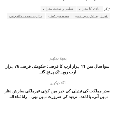
آبادی کا بحران
تعلیم و صحت بحران
ٹیگز:
شرح پیدائش میں کمی
مصطفی کمال
وزارت صحت کانفرنس
پچھلا دیکھیں
سوا سال میں 11 ہزار ارب کا قرضہ: حکومتی قرضے 76 ہزار
ارب روپے تک پہنچ گئے
اگلا دیکھیں
صدر مملکت کی تبدیلی کی خبر میں کوئی غیرملکی سازش نظر
نہیں آتی، باقاعدہ تردید کی ضرورت نہیں تھی – رانا ثناء اللہ