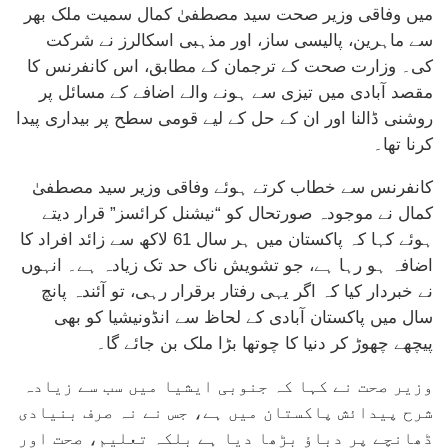
میں وفاقی وزیر صحت سید مصطفیٰ کمال سمیت ملک بھر
سے ماہرین، پالیسی ساز، اور مذہبی اسکالرز نے شرکت
کی۔ وزارت صحت کے ترجمان کے مطابق، اس کانفرنس کا
مقصد آبادی میں تیزی سے ہونے والے اضافے کے مسائل پر
روشنی ڈالنا اور ان کے حل کے لیے قومی سطح پر بیداری پیدا
کرنا تھا۔
کانفرنس سے خطاب کرتے ہوئے وفاقی وزیر سید مصطفیٰ
کمال نے موجودہ صورتحال کو “نیشنل کرائسز” قرار دیتے
ہوئے کہا کہ پاکستان میں ہر سال 61 لاکھ سے زائد افراد کا
اضافہ ہو رہا ہے، جو تشویش ناک حد تک زیادہ ہے۔ انہوں
نے خبردار کیا کہ اگر یہی رفتار برقرار رہی، تو آئندہ پانچ
سال میں پاکستان آبادی کے لحاظ سے انڈونیشیا کو بھی
پیچھے چھوڑ کر دنیا کا چوتھا بڑا ملک بن جائے گا۔
وزیر صحت نے کہا کہ جنوبی ایشیا میں سب سے زیادہ
شرح پیدائش پاکستان میں ہے، جس نے نہ صرف بنیادی
ڈھانچے پر دباؤ بڑھا دیا ہے بلکہ تعلیم، صحت اور