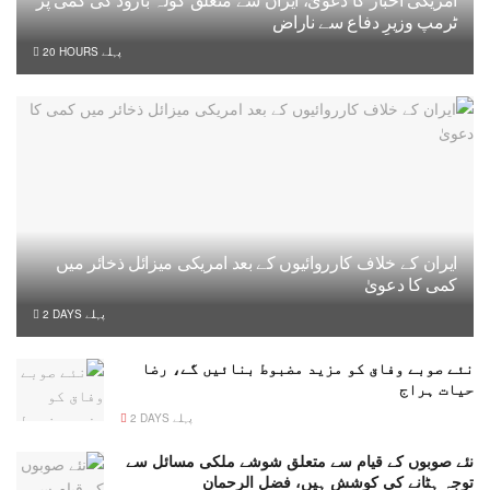
امریکی اخبار کا دعویٰ، ایران سے متعلق گولہ بارود کی کمی پر
ٹرمپ وزیرِ دفاع سے ناراض
20 HOURS پہلے
ایران کے خلاف کارروائیوں کے بعد امریکی میزائل ذخائر میں
کمی کا دعویٰ
2 DAYS پہلے
نئے صوبے وفاق کو مزید مضبوط بنائیں گے، رضا
حیات ہراج
2 DAYS پہلے
نئے صوبوں کے قیام سے متعلق شوشے ملکی مسائل سے
توجہ ہٹانے کی کوشش ہیں، فضل الرحمان