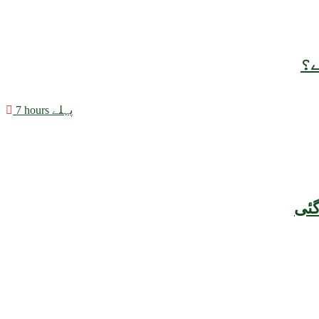
ے؟
7 hours پہلے