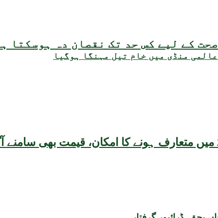
حت کے لیے کس حد تک نقصان دہ ہوسکتا ہ
عالمی منڈی میں خام تیل مہنگا ہوگیا
بحق، ڈرائیور گرفتار