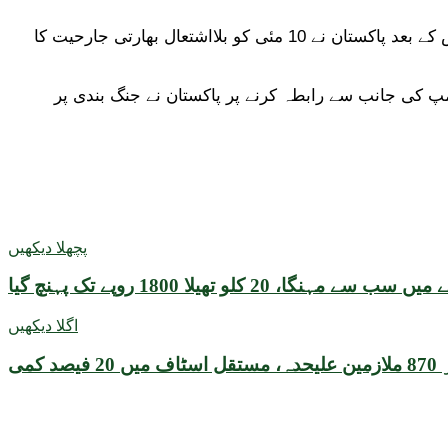
بھارت نے جارحیت رکھتے ہوئے لاہور سمیت مختلف شہروں پر ڈرون حملے کیے، پاک فوج نے سیکڑوں بھارتی ڈرون مار گرائے، جس کے بعد پاکستان نے 10 مئی کو بلااشتعال بھارتی جارحیت کا
پ کی جانب سے رابطہ کرنے پر پاکستان نے جنگ بندی پر
پچھلا دیکھیں
 20 کلو تھیلا 1800 روپے تک پہنچ گیا
اگلا دیکھیں