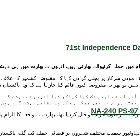
71st Independence Da
ام میں حملہ کرنیوالے بھارتی ہیں، انہوں نے بھارت میں ہی دہ
نے مودی سرکار پر بجلی گرادی کہا کہ مقبوضہ کشمیر کے علاقے پ
تو پھر یہ مفروضہ کیوں قائم کیا جارہا ہے کہ وہ پاکستان س
 آئی اے نے ابھی تک کیا کیا؟، کیا انہوں نے دہشت گردو
رکھتے ہوں، یہ بھی ممکن ہے کہ وہ مقامی دہشت گرد ہوں۔
NA-240 PS-97 
اد نے درجنوں افراد کو قتل کردیا تھا، بھارت نے واقعے کا الزام
ا، اس دوران بہاولپور سمیت مختلف شہروں پر فضائی حملے کیے گئے، پا