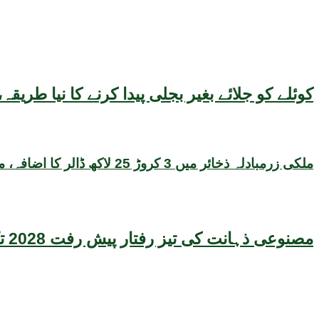
کوئلے کو جلائے بغیر بجلی پیدا کرنے کا نیا طر
ملکی زرمبادلہ ذخائر میں 3 کروڑ 25 لاکھ ڈالر کا اضافہ، مجموعی حجم 22 ارب 47 کروڑ ڈالر تک پہنچ گیا
مصنوعی ذہانت کی تیز رفتار پیش رفت 2028 تک عالمی معیشت کیلئے سنگین خطرہ بن سکتی ہے، نئی تحقیق کا انتباہ