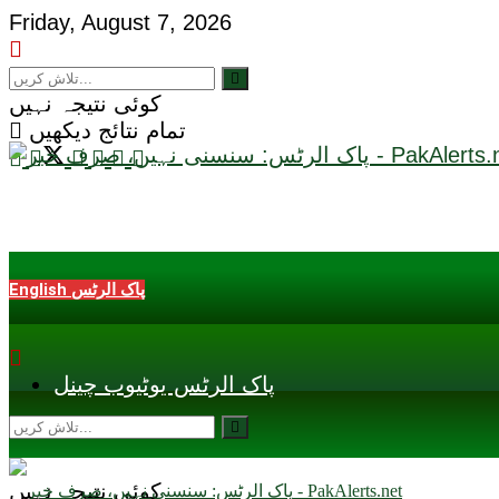
Friday, August 7, 2026
کوئی نتیجہ نہیں
تمام نتائج دیکھیں
English پاک الرٹس
پاک الرٹس یوٹیوب چینل
کوئی نتیجہ نہیں