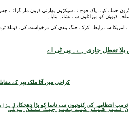
حہ ڈپوؤں کو میزائلوں سے نشانہ بنایا۔
ے امریکا سے رابطہ کرکے جنگ بندی کی درخواست کی، ڈونلڈ ٹرم
بلا تعطل جاری ہے۔ پی ٹی اے
کراچی میں آٹا ملک بھر کے مقابلے میں سب سے مہنگا،
ٹرمپ انتظامیہ کی کٹوتیوں سے ناسا کو بڑا دھچکا، 3 ہزار 870 ملازمین علیحدہ، مستقل اسٹاف میں 20 فیصد کمی
 نمبر شیئر کیے بغیر چیٹ ممکن ہوگی