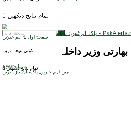
تمام نتائج دیکھیں
صفحہ اول
اہم خبریں
ھارتی وزیر داخلہ
کوئی نتیجہ نہیں
1 year پہلے
تمام نتائج دیکھیں
میں
اہم خبریں
,
پاکستان
,
تازہ ترین