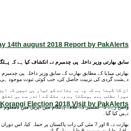
y 14th august 2018 Report by PakAlerts
سابق بھارتی وزیر داخلہ پی چدمبرم نے انکشاف کیا ہے کہ پہلگ
بھارتی میڈیا کے مطابق بھارت کے سابق وزیر داخلہ پی چدمبرم 
دہشت گردی کی تربیت حاصل کی، جب کوئی ثبوت موجود ہی نہیں 
ان کا کہنا ہے کہ وہ یہ بتانے کو تیار ہی نہیں کہ این
میرا مطلب ہے، ہوسکتا ہے وہ ملک کے اندر سے ہی تعلق 
Korangi Election 2018 Visit by PakAlerts
واضح رہے کہ کشمیر کے علاقے پہلگام میں اپریل میں نامعلوم افر
نہیں کیا گیا۔
بھارت نے 6 اور 7 مئی کی رات پاکستان پر حملہ کی
رافیل طیاروں سمیت 6 طیارے مار گرائے۔