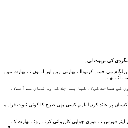
شتگردی کی تربیت لی۔
ہلگام می حملہ کرنیوالے بھارتی ہیں اور انہوں نے بھارت میں
ے آئے تھے۔
ں کی شناخت کی؟، کیا پتہ چلا کہ وہ کہاں سے آئے؟،
 پاکستان پر عائد کردیا تاہم کسی بھی طرح کا کوئی ثبوت فراہم
کستان ایئر فورس نے فوری جوابی کارروائی کرتے ہوئے بھارت کے
ٹیکنالوجی