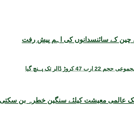
یقہ، چین کے سائنسدانوں کی اہم پیش رفت