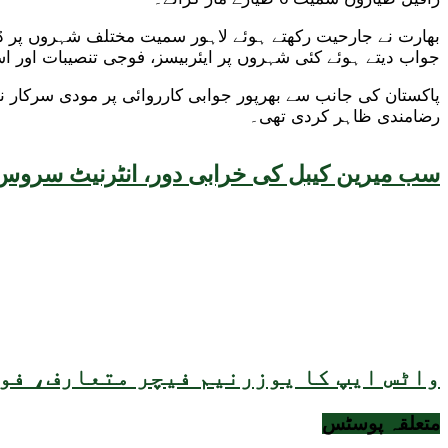
جواب دیتے ہوئے کئی شہروں پر ایئربیسز، فوجی تنصیبات اور اسل
پاکستان کی جانب سے بھرپور جوابی کارروائی پر مودی سرکار ن
رضامندی ظاہر کردی تھی۔
سب میرین کیبل کی خرابی دور، انٹرنیٹ سروس 
واٹس ایپ کا یوزرنیم فیچر متعارف، فون
متعلقہ
پوسٹس