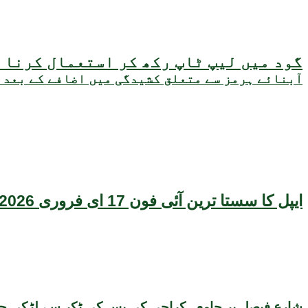
گود میں لیپ ٹاپ رکھ کر استعمال کرنا ص
آبنائے ہرمز سے متعلق کشیدگی میں اضافے کے بعد 
ایپل کا سستا ترین آئی فون 17 ای فروری 2026 میں متعارف ہونے کا امکان، قیمت بھی سامنے آگئی
شارع فیصل پر جامعہ کراچی کی بس کی ٹکر سے لڑکی جاں 