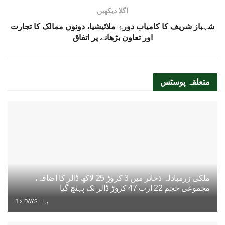
اگلا دیکھیں
شہباز شریف کا کامیاب دورۂ ملائیشیا، دونوں ممالک کا تجارت
اور تعاون بڑھانے پر اتفاق
متعلقہ
پوسٹس
ملکی زرمبادلہ ذخائر میں 3 کروڑ 25 لاکھ ڈالر کا اضافہ،
مجموعی حجم 22 ارب 47 کروڑ ڈالر تک پہنچ گیا
2 DAYS پہلے