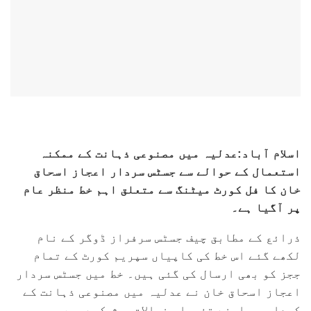
اسلام آباد:عدلیہ میں مصنوعی ذہانت کے ممکنہ
استعمال کے حوالے سے جسٹس سردار اعجاز اسحاق
خان کا فل کورٹ میٹنگ سے متعلق اہم خط منظر عام
پر آگیا ہے۔
ذرائع کے مطابق چیف جسٹس سرفراز ڈوگر کے نام
لکھے گئے اس خط کی کاپیاں سپریم کورٹ کے تمام
ججز کو بھی ارسال کی گئی ہیں۔ خط میں جسٹس سردار
اعجاز اسحاق خان نے عدلیہ میں مصنوعی ذہانت کے
کردار پر اپنے تفصیلی خیالات پیش کیے ہیں۔