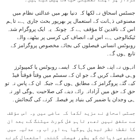
جسٹس اسحاق نے لکھا کہ دنیا بھر میں عدالتی نظام میں
مصنوعی ذہانت کے استعمال پر بھرپور بحث جاری ہے، تاہم
اس کے ناقدین کا مؤقف ہے کہ چونکہ یہ ایک پروگرام شدہ
ٹیکنالوجی ہے، اس لیے انصاف کی کرسی پر بیٹھنے والے
روبوٹس انسانی فیصلوں کی بجائے مخصوص پروگرامز کے
تابع ہوں گے۔
انہوں نے اپنے خط میں کہا کہ ایسے روبوٹس یا کمپیوٹرز
وہی فیصلے کریں گے جو ان کے سسٹم میں وقتاً فوقتاً فیڈ
کیے گئے پروگرامز کے مطابق ہوں گے، جبکہ ان کے پاس نہ تو
حق کے حق میں آزادانہ رائے دینے کی صلاحیت ہوگی اور نہ
ہی وجدان یا ضمیر کی بنیاد پر فیصلہ کرنے کی گنجائش۔
جسٹس اسحاق نے مزید لکھا کہ ماضی میں وہ اس مؤقف
سے متفق نہیں تھے، تاہم فل کورٹ میٹنگ کے بعد ان
کا نقطۂ نظر تبدیل ہوگیا ہے اور اب وہ عدلیہ میں
مصنوعی ذہانت کو بطور فیصلہ کنندہ استعمال کرنے