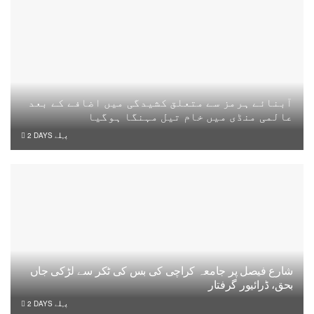
آبنائے ہرمز سے متعلق کشیدگی میں اضافے کے بعد
عالمی منڈی میں خام تیل مہنگا ہوگیا
2 DAYS پہلے
شارع فیصل پر جامعہ کراچی کی بس کی ٹکر سے لڑکی جاں
بحق، ڈرائیور گرفتار
2 DAYS پہلے