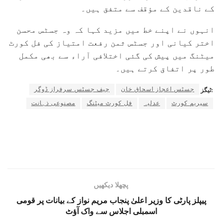
کے ناقدین کے مؤقف سے متفق ہیں۔
انہوں نے اپنے خط میں مزید کہا کہ وہ جسٹس محسن
اختر کیانی اور جسٹس ثمن رفعت امتیاز کی فل کورٹ
میٹنگ میں پیش کی گئی اختلافی آراء سے بھی مکمل
طور پر اتفاق کرتے ہیں۔
جسٹس اعجاز اسحاق خان
چیف جسٹس سرفراز ڈوگر
ٹیگز:
سپریم کورٹ
عدلیہ
فل کورٹ میٹنگ
مصنوعی ذہانت
پچھلا دیکھیں
پیپلز پارٹی کا وزیر اعلیٰ پنجاب مریم نواز کے بیانات پر قومی
اسمبلی اجلاس سے واک آؤٹ