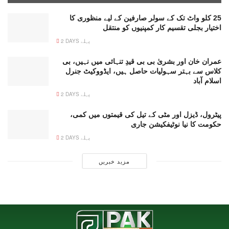
25 کلو واٹ تک کے سولر صارفین کے لیے منظوری کا
اختیار بجلی تقسیم کار کمپنیوں کو منتقل
2 DAYS پہلے
عمران خان اور بشریٰ بی بی قیدِ تنہائی میں نہیں، بی
کلاس سے بہتر سہولیات حاصل ہیں، ایڈووکیٹ جنرل
اسلام آباد
2 DAYS پہلے
پیٹرول، ڈیزل اور مٹی کے تیل کی قیمتوں میں کمی،
حکومت کا نیا نوٹیفکیشن جاری
2 DAYS پہلے
مزید خبریں