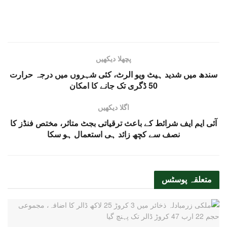
پچھلا دیکھیں
سندھ میں شدید ہیٹ ویو الرٹ، کئی شہروں میں درجہ حرارت
50 ڈگری تک جانے کا امکان
اگلا دیکھیں
آئی ایم ایف شرائط کے باعث ترقیاتی بجٹ متاثر، مختص فنڈز کا
نصف سے کچھ زائد ہی استعمال ہو سکا
متعلقہ
پوسٹس