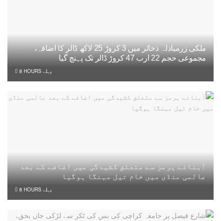
ملکی زرمبادلہ ذخائر میں 3 کروڑ 25 لاکھ ڈالر کا اضافہ،
مجموعی حجم 22 ارب 47 کروڑ ڈالر تک پہنچ گیا
8 HOURS پہلے
آبنائے ہرمز سے متعلق کشیدگی میں اضافے کے بعد
عالمی منڈی میں خام تیل مہنگا ہوگیا
8 HOURS پہلے