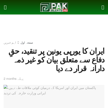
صفحہ اول
اہم خبریں
ایران کا یورپی یونین پر تنقید، حقِ
دفاع سے متعلق بیان کو غیر ذمہ
دارانہ قرار دے دیا
2 months پہلے