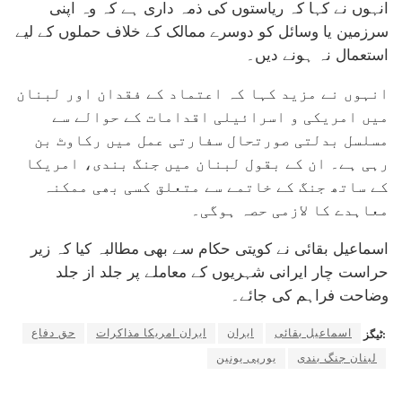
انہوں نے کہا کہ ریاستوں کی ذمہ داری ہے کہ وہ اپنی
سرزمین یا وسائل کو دوسرے ممالک کے خلاف حملوں کے لیے
استعمال نہ ہونے دیں۔
انہوں نے مزید کہا کہ اعتماد کے فقدان اور لبنان
میں امریکی و اسرائیلی اقدامات کے حوالے سے
مسلسل بدلتی صورتحال سفارتی عمل میں رکاوٹ بن
رہی ہے۔ ان کے بقول لبنان میں جنگ بندی، امریکا
کے ساتھ جنگ کے خاتمے سے متعلق کسی بھی ممکنہ
معاہدے کا لازمی حصہ ہوگی۔
اسماعیل بقائی نے کویتی حکام سے بھی مطالبہ کیا کہ زیر
حراست چار ایرانی شہریوں کے معاملے پر جلد از جلد
وضاحت فراہم کی جائے۔
اسماعیل بقائی
ایران
ایران امریکا مذاکرات
حق دفاع
ٹیگز:
لبنان جنگ بندی
یورپی یونین