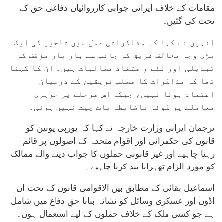
مقامات کے خلاف ایرانی جوابی کارروائیاں دفاعی حق کے
تحت کی گئیں۔
انہوں نے کہا کہ مذاکراتی عمل میں تاخیر کی ایک
بڑی وجہ مخالف فریق کی جانب سے بار بار مؤقف کی
تبدیلی اور نئے و متضاد مطالبات ہیں۔ ان کا کہنا
تھا کہ مذاکرات کا مطلب فریقین کے درمیان
اعتماد ہونا نہیں، جبکہ اس مرحلے پر جوہری
معاملے پر کوئی باضابطہ بات چیت نہیں ہوئی۔
ترجمان ایرانی وزارت خارجہ نے کہا کہ یورپی یونین کو
قانون کی حکمرانی اور اقوام متحدہ کے اصولوں پر قائم
رہنا چاہیے اور غیر قانونی حملوں کا جواب دینے والے ممالک
کو مورد الزام ٹھہرانا بند کرنا چاہیے۔
اسماعیل بقائی کے مطابق بین الاقوامی قانون کے تحت ان
اڈوں اور عسکری وسائل کو نشانہ بنانا حقِ دفاع میں شامل
ہے جو کسی ملک کے خلاف حملوں کے لیے استعمال ہوں۔