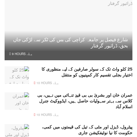
شارع فیصل پر جامعہ کراچی کی بس کی ٹکر سے لڑکی جاں
بحق، ڈرائیور گرفتار
9 HOURS پہلے
25 کلو واٹ تک کے سولر صارفین کے لیے منظوری کا
اختیار بجلی تقسیم کار کمپنیوں کو منتقل
10 HOURS پہلے
عمران خان اور بشریٰ بی بی قیدِ تنہائی میں نہیں، بی
کلاس سے بہتر سہولیات حاصل ہیں، ایڈووکیٹ جنرل
اسلام آباد
10 HOURS پہلے
پیٹرول، ڈیزل اور مٹی کے تیل کی قیمتوں میں کمی،
حکومت کا نیا نوٹیفکیشن جاری