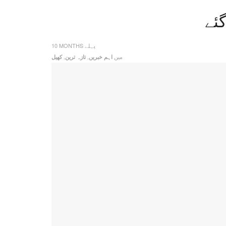
10 MONTHS پہلے
میں
,
,
اہم خبریں
تازہ ترین
کھیل