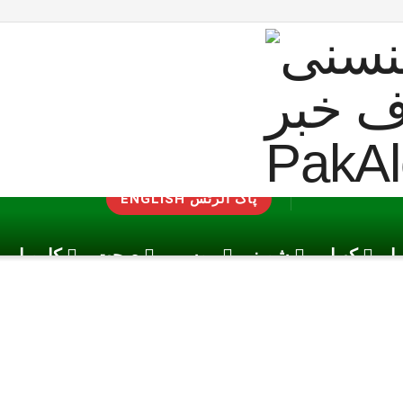
ENGLISH پاک الرٹس
یا
کھیل
شوبز
موسم
صحت
کاروبار