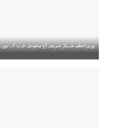
وزیراعظم شہباز شریف آج سعودی عرب کے دورے پر