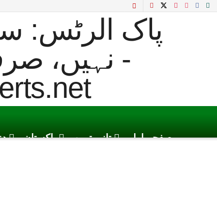
صفحہ اول
تازہ ترین
پاکستان
دن