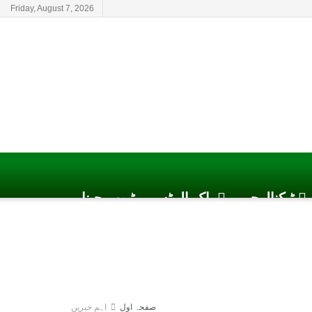
Friday, August 7, 2026
ٹیکنالوجی
پاک الرٹس یوٹیوب چینل
صفحہ اول
اہم خبریں