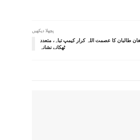
پچھلا دیکھیں
ان طالبان کا عصمت اللہ کرار کیمپ تباہ، متعدد
ٹھکانے نشانہ