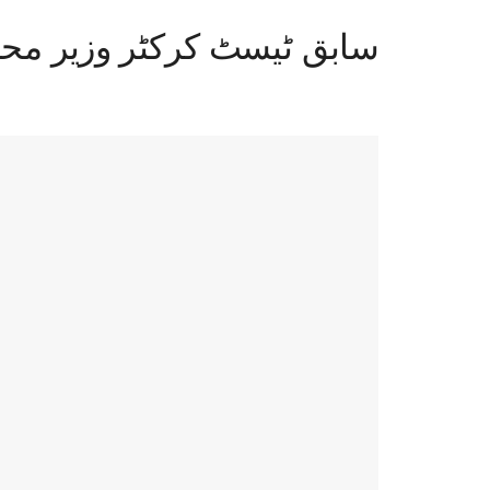
سابق ٹیسٹ کرکٹر وزیر محمد 95 برس کی عمر میں انتقال 