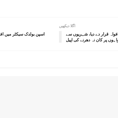
اگلا دیکھیں
واہ قرار دے دیا، شہریوں سے
اسپن بولدک سیکٹر میں افغ
اہوں پر کان نہ دھرنے کی اپیل