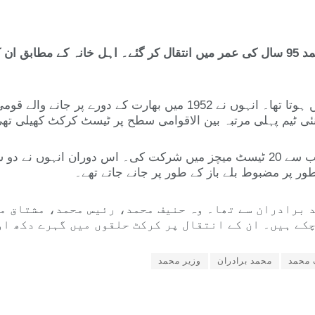
پاکستان کرکٹ ٹیم کے سابق ٹیسٹ کرکٹر وزیر محمد 95 سال کی عمر میں انتقال کر گئے۔ ا
وزیر محمد کا شمار پاکستان کے ابتدائی کرکٹرز میں ہوتا تھا۔ انہوں نے 
نئی ٹیم پہلی مرتبہ بین الاقوامی سطح پر ٹیسٹ کرکٹ کھیلی تھ
طور پر مضبوط بلے باز کے طور پر جانے جاتے تھے۔
 برادران سے تھا۔ وہ حنیف محمد، رئیس محمد، مشتاق مح
چکے ہیں۔ ان کے انتقال پر کرکٹ حلقوں میں گہرے دکھ او
 محمد
محمد برادران
وزیر محمد