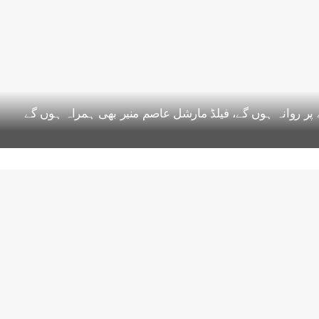
 روانہ ہوں گے، فیلڈ مارشل عاصم منیر بھی ہمراہ ہوں گے