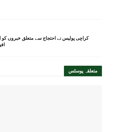
کراچی پولیس نے احتجاج سے متعلق خبروں کو اف
افو
متعلقہ
پوسٹس