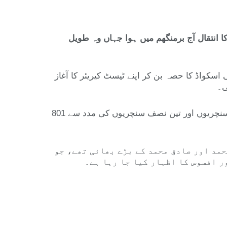
ہل خانہ کے مطابق ان کا انتقال آج برمنگھم میں ہوا جہاں وہ طویل
1952 میں بھارت کے دورے پر جانے والے قومی اسکواڈ کا حصہ بن کر اپنے ٹیسٹ کیریئر کا آغاز
ی۔
1952 سے 1959 تک وزیر محمد نے پاکستان کی جانب سے 20 ٹیسٹ میچز میں شرکت کی۔ اس دوران انہوں نے دو سنچریوں اور تین نصف سنچریوں کی مدد سے 801
مد اور صادق محمد کے بڑے بھائی تھے، جو
ر افسوس کا اظہار کیا جا رہا ہے۔