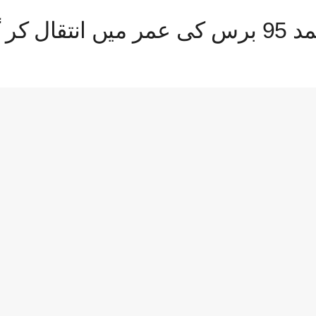
کر گئے