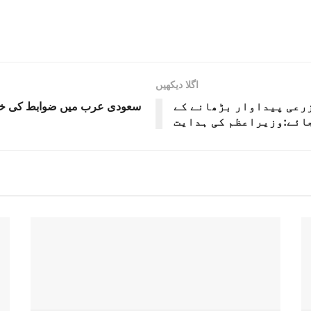
اگلا دیکھیں
زرعی پیداوار بڑھانے کے
جائے:وزیراعظم کی ہدایت