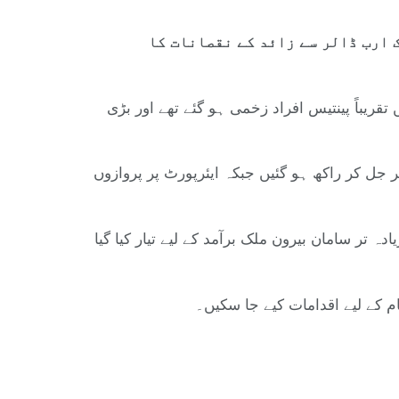
 ارب ڈالر سے زائد کے نقصانات کا
ریباً پینتیس افراد زخمی ہو گئے تھے اور بڑی
ر پر جل کر راکھ ہو گئیں جبکہ ایئرپورٹ پر پروازوں
تر سامان بیرون ملک برآمد کے لیے تیار کیا گیا
 کے لیے اقدامات کیے جا سکیں۔