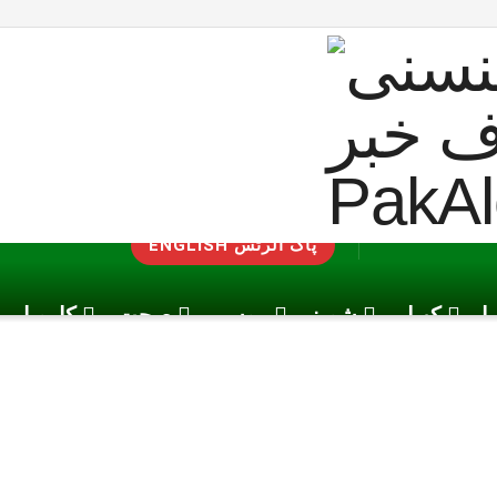
ENGLISH پاک الرٹس
یا
کھیل
شوبز
موسم
صحت
کاروبار