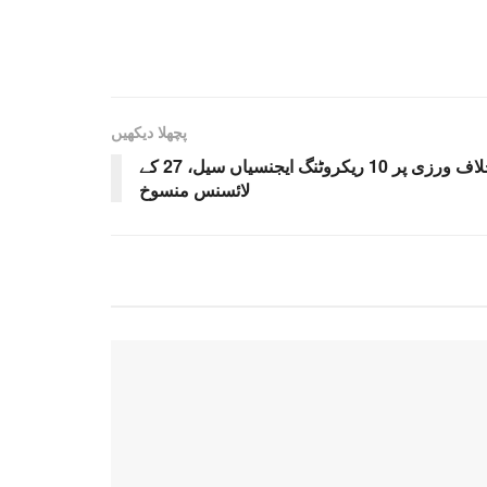
پچھلا دیکھیں
سعودی عرب میں ضوابط کی خلاف ورزی پر 10 ریکروٹنگ ایجنسیاں سیل، 27 کے
لائسنس منسوخ