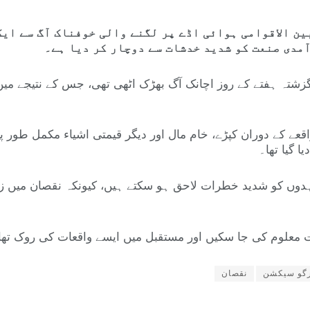
ین الاقوامی ہوائی اڈے پر لگنے والی خوفناک آگ سے ایک
آمدی صنعت کو شدید خدشات سے دوچار کر دیا ہے۔
تہ ہفتے کے روز اچانک آگ بھڑک اٹھی تھی، جس کے نتیجے میں تق
 گیا۔ واقعے کے دوران کپڑے، خام مال اور دیگر قیمتی اشیاء مکمل طو
 گیا تھا۔
دوں کو شدید خطرات لاحق ہو سکتے ہیں، کیونکہ نقصان میں زیادہ 
 معلوم کی جا سکیں اور مستقبل میں ایسے واقعات کی روک تھام
رگو سیکشن
نقصان