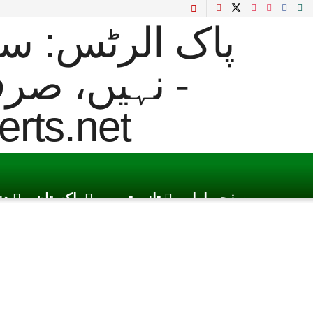
صفحہ اول
تازہ ترین
پاکستان
دن