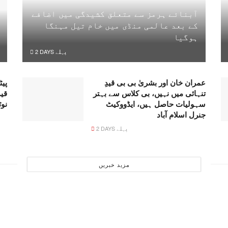
آبنائے ہرمز سے متعلق کشیدگی میں اضافے
کے بعد عالمی منڈی میں خام تیل مہنگا
ہوگیا
2 DAYS پہلے
عمران خان اور بشریٰ بی بی قیدِ
پیٹ
تنہائی میں نہیں، بی کلاس سے بہتر
قی
سہولیات حاصل ہیں، ایڈووکیٹ
نو
جنرل اسلام آباد
2 DAYS پہلے
مزید خبریں