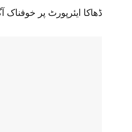
ڈھاکا ایئرپورٹ پر خوفناک آ