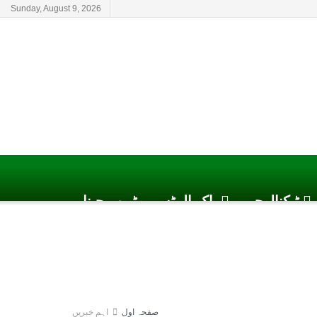
Sunday, August 9, 2026
ٹیکنالوجی
پاک الرٹس یوٹیوب چینل
صفحہ اول
اہم خبریں