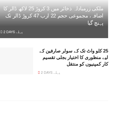
ملکی زرمبادلہ ذخائر میں 3 کروڑ 25 لاکھ ڈالر کا
اضافہ، مجموعی حجم 22 ارب 47 کروڑ ڈالر تک
پہنچ گیا
2 DAYS پہلے
25 کلو واٹ تک کے سولر صارفین کے
لیے منظوری کا اختیار بجلی تقسیم
کار کمپنیوں کو منتقل
2 DAYS پہلے