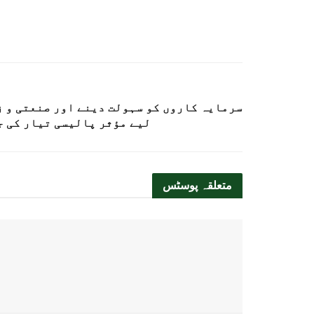
سرمایہ کاروں کو سہولت دینے اور صنعتی و 
لیے مؤثر پالیسی تیار کی 
متعلقہ
پوسٹس