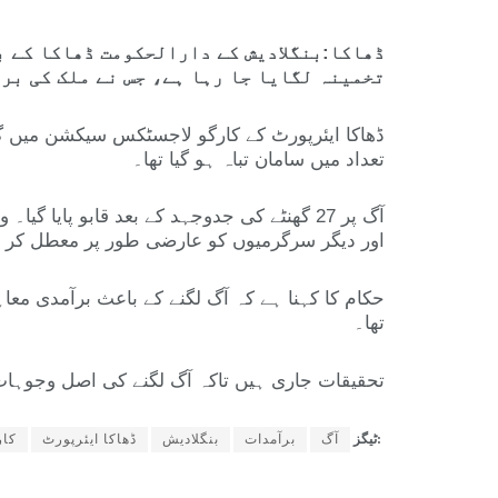
ڈھاکا:بنگلادیش کے دارالحکومت ڈھاکا کے ب
تخمینہ لگایا جا رہا ہے، جس نے ملک کی بر
ڈھاکا ایئرپورٹ کے کارگو لاجسٹکس سیکشن میں گزش
تعداد میں سامان تباہ ہو گیا تھا۔
آگ پر 27 گھنٹے کی جدوجہد کے بعد قابو پایا
اور دیگر سرگرمیوں کو عارضی طور پر معطل کر دیا
حکام کا کہنا ہے کہ آگ لگنے کے باعث برآمدی معاہ
تھا۔
تحقیقات جاری ہیں تاکہ آگ لگنے کی اصل وجوہات
ٹیگز:
آگ
برآمدات
بنگلادیش
ڈھاکا ایئرپورٹ
کا