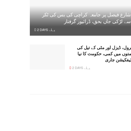
شارع فیصل پر جامعہ کراچی کی بس کی ٹکر
سے لڑکی جاں بحق، ڈرائیور گرفتار
2 DAYS پہلے
رول، ڈیزل اور مٹی کے تیل کی
متوں میں کمی، حکومت کا نیا
ٹیفکیشن جاری
2 DAYS پہلے