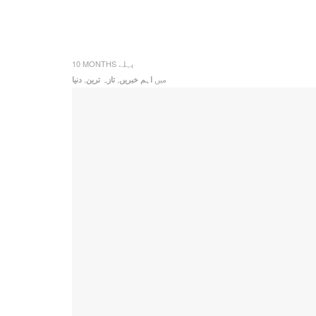
10 MONTHS پہلے
میں
,
,
اہم خبریں
تازہ ترین
دنیا