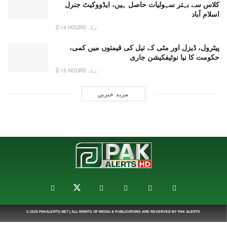
کلاس سے بہتر سہولیات حاصل ہیں، ایڈووکیٹ جنرل
اسلام آباد
14 HOURS پہلے
پیٹرول، ڈیزل اور مٹی کے تیل کی قیمتوں میں کمی،
حکومت کا نیا نوٹیفکیشن جاری
15 HOURS پہلے
مزید خبریں
© 2025
PAKALERTS.NET
| ALL RIGHTS OF MEDIA & PUBLICATIONS ARE RESERVED BY
PAK ALERTS