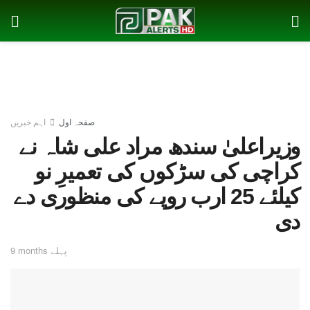
صفحہ اول
اہم خبریں
وزیراعلیٰ سندھ مراد علی شاہ نے
کراچی کی سڑکوں کی تعمیرِ نو
کیلئے 25 ارب روپے کی منظوری دے
دی
9 months پہلے