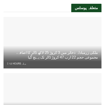
متعلقہ
پوسٹس
ملکی زرمبادلہ ذخائر میں 3 کروڑ 25 لاکھ ڈالر کا اضافہ،
مجموعی حجم 22 ارب 47 کروڑ ڈالر تک پہنچ گیا
12 HOURS پہلے