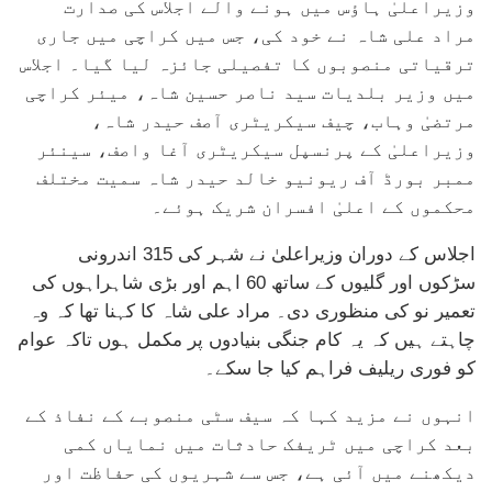
وزیراعلیٰ ہاؤس میں ہونے والے اجلاس کی صدارت
مراد علی شاہ نے خود کی، جس میں کراچی میں جاری
ترقیاتی منصوبوں کا تفصیلی جائزہ لیا گیا۔ اجلاس
میں وزیر بلدیات سید ناصر حسین شاہ، میئر کراچی
مرتضیٰ وہاب، چیف سیکریٹری آصف حیدر شاہ،
وزیراعلیٰ کے پرنسپل سیکریٹری آغا واصف، سینئر
ممبر بورڈ آف ریونیو خالد حیدر شاہ سمیت مختلف
محکموں کے اعلیٰ افسران شریک ہوئے۔
اجلاس کے دوران وزیراعلیٰ نے شہر کی 315 اندرونی
سڑکوں اور گلیوں کے ساتھ 60 اہم اور بڑی شاہراہوں کی
تعمیر نو کی منظوری دی۔ مراد علی شاہ کا کہنا تھا کہ وہ
چاہتے ہیں کہ یہ کام جنگی بنیادوں پر مکمل ہوں تاکہ عوام
کو فوری ریلیف فراہم کیا جا سکے۔
انہوں نے مزید کہا کہ سیف سٹی منصوبے کے نفاذ کے
بعد کراچی میں ٹریفک حادثات میں نمایاں کمی
دیکھنے میں آئی ہے، جس سے شہریوں کی حفاظت اور