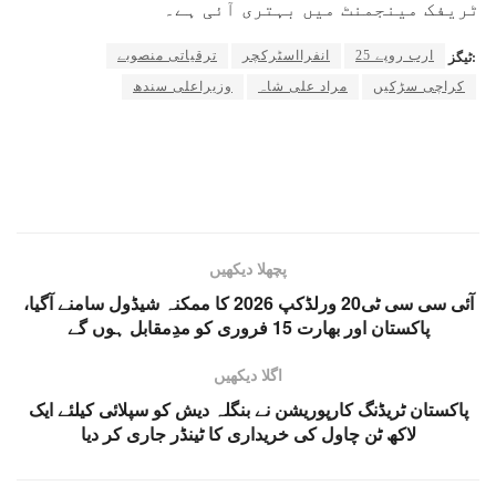
ٹریفک مینجمنٹ میں بہتری آئی ہے۔
25 ارب روپے
انفرااسٹرکچر
ترقیاتی منصوبے
ٹیگز:
کراچی سڑکیں
مراد علی شاہ
وزیراعلی سندھ
پچھلا دیکھیں
آئی سی سی ٹی20 ورلڈکپ 2026 کا ممکنہ شیڈول سامنے آگیا،
پاکستان اور بھارت 15 فروری کو مدِمقابل ہوں گے
اگلا دیکھیں
پاکستان ٹریڈنگ کارپوریشن نے بنگلہ دیش کو سپلائی کیلئے ایک
لاکھ ٹن چاول کی خریداری کا ٹینڈر جاری کر دیا