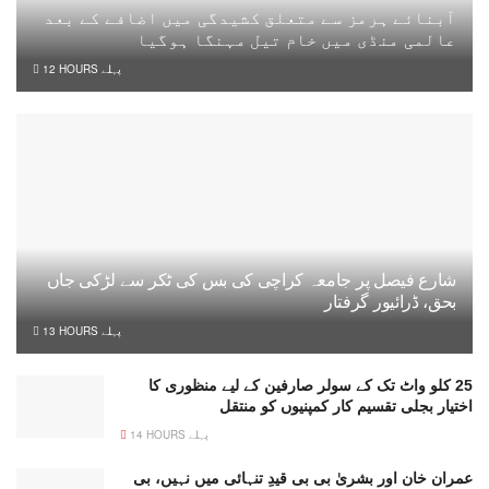
آبنائے ہرمز سے متعلق کشیدگی میں اضافے کے بعد
عالمی منڈی میں خام تیل مہنگا ہوگیا
12 HOURS پہلے
شارع فیصل پر جامعہ کراچی کی بس کی ٹکر سے لڑکی جاں
بحق، ڈرائیور گرفتار
13 HOURS پہلے
25 کلو واٹ تک کے سولر صارفین کے لیے منظوری کا
اختیار بجلی تقسیم کار کمپنیوں کو منتقل
14 HOURS پہلے
عمران خان اور بشریٰ بی بی قیدِ تنہائی میں نہیں، بی