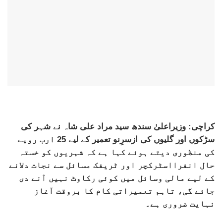
کراچی: وزیراعلیٰ سندھ سید مراد علی شاہ نے شہر کی
سڑکوں اور گلیوں کی ازسرِنو تعمیر کے لیے 25 ارب روپے
کی منظوری دیتے ہوئے کہا ہے کہ شہریوں کو خستہ
حال انفرااسٹرکچر اور ٹریفک مسائل سے نجات دلانے
کے لیے مالی وسائل میں کوئی رکاوٹ نہیں آنے دی
جائے گی، تاہم تعمیراتی کام کا بروقت آغاز
نہایت ضروری ہے۔