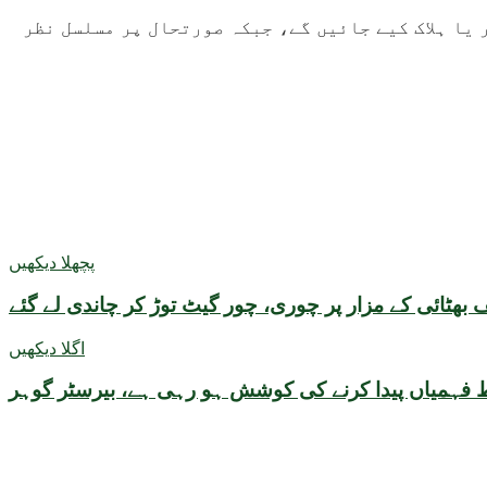
 یا ہلاک کیے جائیں گے، جبکہ صورتحال پر مسلسل نظر
پچھلا دیکھیں
بھٹائی کے مزار پر چوری، چور گیٹ توڑ کر چاندی لے گئے
اگلا دیکھیں
لط فہمیاں پیدا کرنے کی کوشش ہو رہی ہے، بیرسٹر گوہر