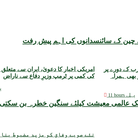
یقہ، چین کے سائنسدانوں کی اہم پیش رفت
 کے دورے پر
امریکی اخبار کا دعویٰ، ایران سے متعلق گ
 بھی ہمراہ
کی کمی پر ٹرمپ وزیرِ دفاع سے ناراض
11
11 hours پہلے
نئے صوبے وفاق کو مزید مضبوط بنا