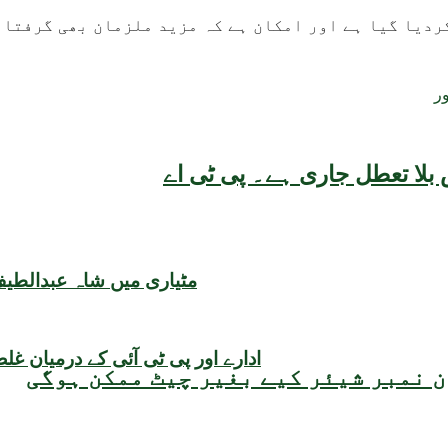
کردیا گیا ہے اور امکان ہے کہ مزید ملزمان بھی گرفتار
ر
بلا تعطل جاری ہے۔ پی ٹی اے
مٹیاری میں شاہ عبدالطیف 
ادارے اور پی ٹی آئی کے درمیان غ
 نمبر شیئر کیے بغیر چیٹ ممکن ہوگی