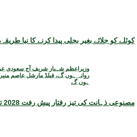
کوئلے کو جلائے بغیر بجلی پیدا کرنے کا نیا طر
وزیراعظم شہباز شریف آج سعودی عرب
روانہ ہوں گے، فیلڈ مارشل عاصم منیر
ہوں گے
مصنوعی ذہانت کی تیز رفتار پیش رفت 2028 تک عالمی معیشت کیلئے سنگین خطرہ بن سکتی ہے، نئی تحقیق کا انتباہ