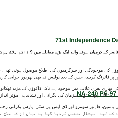
71st Independence Da
شکارپور میں منچر شیخ کے علاقے میں پ
وؤں کی موجودگی اور سرگرمیوں کی اطلاع موصول ہوئی تھی، ج
 پر فائرنگ کردی، جس کے بعد پولیس نے بھی بھرپور جوابی کاررو
 بھاری نفری علاقے میں موجود ہے تاکہ ڈاکوؤں کے مزید ٹھکانوں
NA-240 PS-97 
ہا ہے تاکہ چھپے ہوئے ملزمان کی نگرانی اور نشاندہی مؤثر اند
کے لیے اسپتال منتقل کردیا گیا ہے جہاں ان کا علاج ج