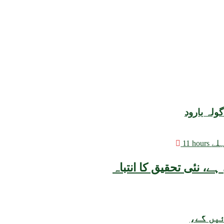
ولہ بارود
 hours پہلے
ئیں گے،