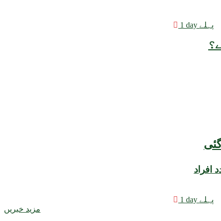
1 day پہلے
ے؟
 افراد
1 day پہلے
مزید خبریں