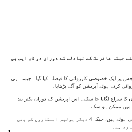
ولیس اور جرائم پیشہ عناصر کے درمیان ہونے والے ایک بڑے مقابلے میں 9 ڈاکو ہلاک ہوگئے جبکہ فائرنگ کے تبادلے کے دوران دو ڈی ایس پی
س پر ایک خصوصی کارروائی کا فیصلہ کیا گیا۔ جیسے ہی
ائی کرتے ہوئے آپریشن کو آگے بڑھایا۔
 کا سراغ لگایا جا سکے۔ اس آپریشن کے دوران بکتر بند
از میں ممکن ہو سکے۔
ایس ایس پی کے مطابق فائرنگ کے تبادلے میں ڈی ایس پی گڑھی یاسین، ظہور سومرو اور ڈی ایس پی سٹی، پارس بکرانی زخمی ہوئے ہیں، جبکہ 4 دیگر پولیس اہلکاروں کو بھی
اری ہے۔
ٹیکنالوجی