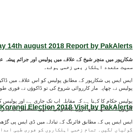
y 14th august 2018 Report by PakAlerts
سمیت متعدد اہلکار بھی زخمی ہوئے۔
ایس ایس پی شکارپور کے مطابق پولیس کو اس علاقے میں ڈاک
پولیس نے چھاپہ مار کارروائی شروع کی تو ڈاکوؤں نے فوری طور
پولیس حکام کا کہنا ہے کہ مقابلہ اب تک جاری ہے اور پولیس کی
Korangi Election 2018 Visit by PakAlerts
گاڑیوں کے ساتھ ساتھ ڈرون ٹیکنالوجی کا بھی استعمال کیا جا ر
گولیاں لگیں۔ تمام زخمی اہلکاروں کو فوری طبی امداد 