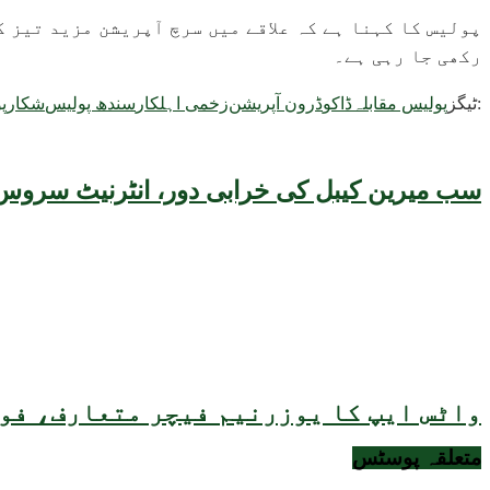
پولیس کا کہنا ہے کہ علاقے میں سرچ آپریشن مزید تیز 
رکھی جا رہی ہے۔
ٹیگز:
پولیس مقابلہ
ڈاکو
ڈرون آپریشن
زخمی اہلکار
سندھ پولیس
شکارپو
سب میرین کیبل کی خرابی دور، انٹرنیٹ سروس 
واٹس ایپ کا یوزرنیم فیچر متعارف، فون
متعلقہ
پوسٹس