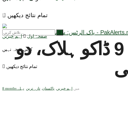
تمام نتائج دیکھیں
صفحہ اول
اہم خبریں
شکارپور میں پولیس مقابلے کے دوران 9 ڈاکو ہلاک، دو
کوئی نتیجہ نہیں
ی
تمام نتائج دیکھیں
میں
اہم خبریں
,
پاکستان
,
تازہ ترین
8 months پہلے