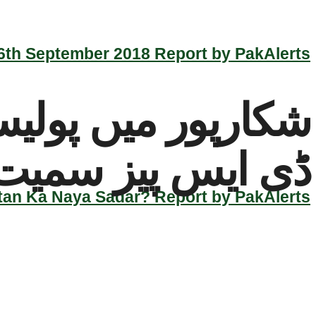
th September 2018 Report by PakAlerts
ڈی ایس پیز سمیت 
an Ka Naya Sadar? Report by PakAlerts