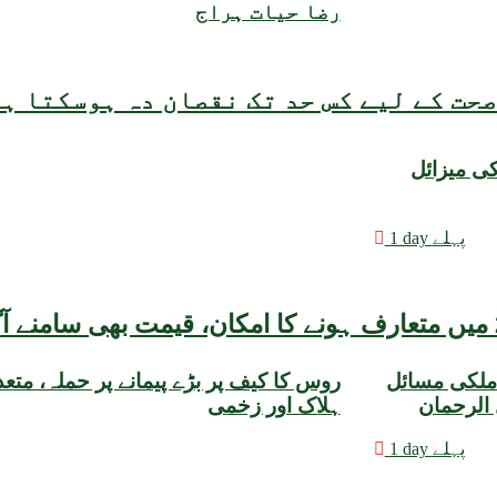
رضا حیات ہراج
حت کے لیے کس حد تک نقصان دہ ہوسکتا ہ
کی میزائل
1 day پہلے
ملکی مسائل
روس کا کیف پر بڑے پیمانے پر حملہ، متعدد
الرحمان
ہلاک اور زخمی
1 day پہلے