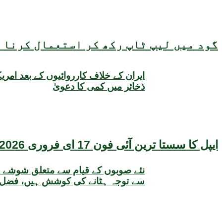
گود میں لیپ ٹاپ رکھ کر استعمال کرنا ص
ایران کے خلاف کارروائیوں کے بعد امری
ذخائر میں کمی کا دعویٰ
ایپل کا سستا ترین آئی فون 17 ای فروری 2026 میں متعارف ہونے کا امکان، قیمت بھی سامنے آگئی
نئے صوبوں کے قیام سے متعلق شوشے 
سے توجہ ہٹانے کی کوشش ہیں، فضل 