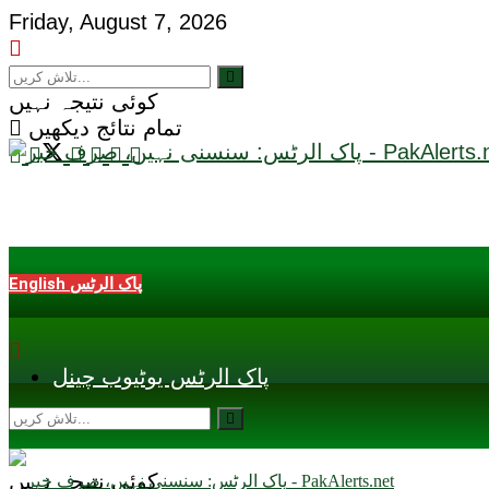
Friday, August 7, 2026
کوئی نتیجہ نہیں
تمام نتائج دیکھیں
English پاک الرٹس
پاک الرٹس یوٹیوب چینل
کوئی نتیجہ نہیں