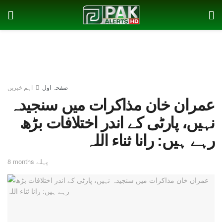
صفحہ اول
اہم خبریں
عمران خان مذاکرات میں سنجیدہ
نہیں، پارٹی کے اندر اختلافات بڑھ
رہے ہیں: رانا ثناء اللہ
8 months پہلے