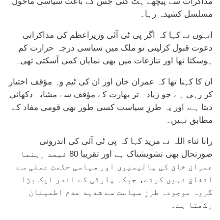
مذاکرات سے پیچھے ہٹ گئی جس کے باعث سیاسی ماحول
مسلسل کشیدہ رہا۔
انہوں نے کہا کہ اگر پی ٹی آئی وزیراعظم کی مذاکراتی
دعوت قبول کرلیتی تو ملک میں سیاسی درجہ حرارت کم
ہوسکتا تھا اور تنازعات میں بھی نمایاں کمی آسکتی تھی۔
ان کا کہنا تھا کہ عمران خان اور ان کی ٹیم وہ مؤقف اختیار
کر رہی ہے جو زیادہ تر بھارت کے مؤقف سے مشابہ دکھائی
دیتا ہے، اور یہ طرزِ سیاست کسی طور بھی قومی مفاد کے
مطابق نہیں۔
رانا ثناء اللہ نے مزید کہا کہ پی ٹی آئی کی اندرونی
صورتحال بھی تشویشناک ہے اور تقریبا 80 فیصد رہنما
عمران خان کی پالیسیوں اور سیاسی حکمتِ عملی سے
اتفاق نہیں کرتے، جبکہ پارٹی کے اندر ایک بڑا
گروہ موجودہ طرزِ سیاست سے شدید عدم اطمینان
رکھتا ہے۔