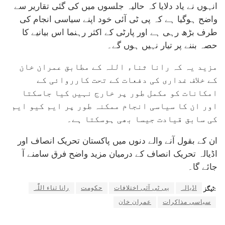
انہوں نے یاد دلایا کہ حالیہ جلسوں میں کی گئی تقاریر سے
واضح ہوگیا ہے کہ پی ٹی آئی خود اپنے سیاسی انجام کی
طرف بڑھ رہی ہے اور پارٹی کے اکثر رہنما اس بیانیے کا
حصہ بننے پر تیار نہیں ہوں گے۔
مزید یہ کہ رانا ثناء اللہ کے مطابق عمران خان
کے خلاف غداری کی دفعات کے تحت کارروائی کے
امکانات کو مکمل طور پر خارج نہیں کیا جاسکتا
اور ان کا سیاسی انجام ممکنہ طور پر ایم کیو ایم
کی سابق قیادت جیسا بھی ہوسکتا ہے۔
ان کے بقول آنے والے دنوں میں پاکستان تحریک انصاف اور
اڈیالہ تحریک انصاف کے درمیان مزید واضح فرق سامنے آ
جائے گا۔
اڈیالہ
پی ٹی آئی اختلافات
حکومت
رانا ثناء اللّٰہ
ٹیگز:
سیاسی مذاکرات
عمران خان