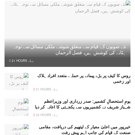
نئے صوبوں کے قیام سے متعلق شوشے ملکی مسائل سے توجہ
ہٹانے کی کوشش ہیں، فضل الرحمان
21 HOURS پہلے
روس کا کیف پر بڑے پیمانے پر حملہ، متعدد افراد ہلاک
اور زخمی
21 HOURS پہلے
یومِ استحصالِ کشمیر: صدر زرداری اور وزیراعظم
شہباز شریف نے کشمیریوں سے یکجہتی کا اعادہ کر دیا
22 HOURS پہلے
خیرپور میں اعلیٰ معیار کے لیتھیم کی دریافت، مقامی
صنعت کے قیام کی جانب اہم پیش رفت