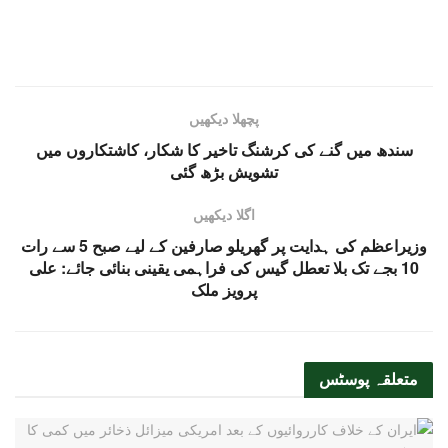
پچھلا دیکھیں
سندھ میں گنے کی کرشنگ تاخیر کا شکار، کاشتکاروں میں
تشویش بڑھ گئی
اگلا دیکھیں
وزیراعظم کی ہدایت پر گھریلو صارفین کے لیے صبح 5 سے رات
10 بجے تک بلا تعطل گیس کی فراہمی یقینی بنائی جائے: علی
پرویز ملک
متعلقہ
پوسٹس