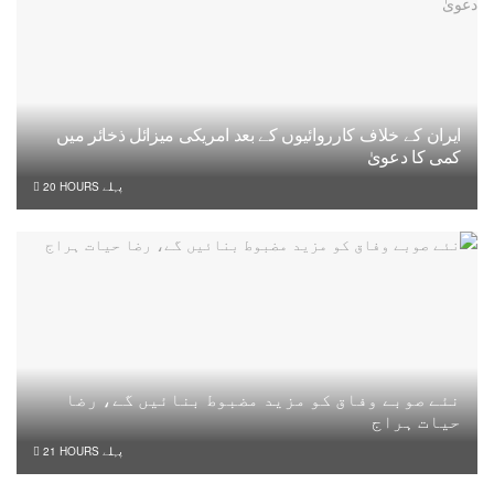
ایران کے خلاف کارروائیوں کے بعد امریکی میزائل ذخائر میں
کمی کا دعویٰ
20 HOURS پہلے
نئے صوبے وفاق کو مزید مضبوط بنائیں گے، رضا
حیات ہراج
21 HOURS پہلے