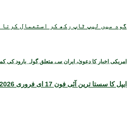
گود میں لیپ ٹاپ رکھ کر استعمال کرنا ص
امریکی اخبار کا دعویٰ، ایران سے متعلق گولہ بارود کی کم
ایپل کا سستا ترین آئی فون 17 ای فروری 2026 میں متعارف ہونے کا امکان، قیمت بھی سامنے آگئی