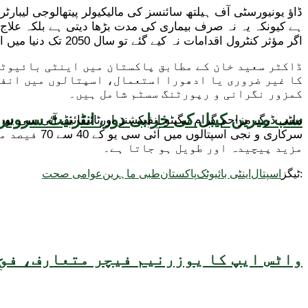
ڈاؤ یونیورسٹی آف ہیلتھ سائنسز کی مالیکیولر پیتھالوجی لیبارٹ
ہے کیونکہ یہ نہ صرف بیماری کی مدت بڑھا دیتی ہے بلکہ علاج 
اگر مؤثر کنٹرول اقدامات نہ کیے گئے تو سال 2050 تک دنیا میں اینٹی بائیوٹک مزاحمت کے باعث سالانہ اموات کی تعداد 10 ملین تک پہنچ سکتی ہے۔
ڈاکٹر سعید خان کے مطابق پاکستان میں اینٹی بائیوٹک
کا غیر ضروری یا ادھورا استعمال، اسپتالوں میں انفی
کمزور نگرانی و رپورٹنگ سسٹم شامل ہیں۔
سب میرین کیبل کی خرابی دور، انٹرنیٹ سروس 
ملٹی ڈرگ مزاحم گرام نیگیٹو انفیکشنز اورٹائیفائیڈ، آئی سی ی
سرکاری و ن
مزید پیچیدہ اور طویل ہو جاتا ہے۔
ٹیگز:
اسپتال
اینٹی بائیوٹک
پاکستان
طبی ماہرین
عوامی صحت
واٹس ایپ کا یوزرنیم فیچر متعارف، فون
ک