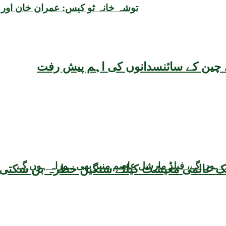
توشہ خانہ ٹو کیس: عمران خان اور بشریٰ بی بی کو 17، 17 سا
یقہ، چین کے سائنسدانوں کی اہم پیش رفت
 ہوں گے، فیلڈ مارشل عاصم منیر بھی ہمراہ ہوں گے