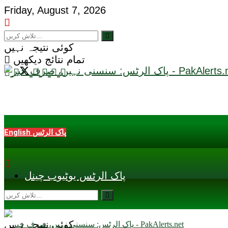
Friday, August 7, 2026
کوئی نتیجہ نہیں
تمام نتائج دیکھیں
English پاک الرٹس
پاک الرٹس یوٹیوب چینل
کوئی نتیجہ نہیں