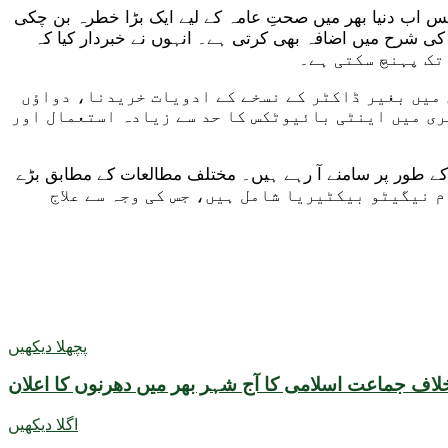
سٹنس اب دنیا بھر میں صحتِ عامہ کے لیے ایک بڑا خطرہ بن چکی
 کی شرح میں اضافہ بھی کرتی ہے۔ انہوں نے خبردار کیا کہ
 میں بغیر ڈاکٹر کے نسخے کے ادویات خریدنا، دواؤں
ری میں اینٹی بائیوٹکس کا حد سے زیادہ استعمال اور
نج کے طور پر سامنے آ رہے ہیں۔ مختلف مطالعات کے مطابق بڑے
 جن میں زیادہ تر گرام نیگیٹو بیکٹیریا شامل ہیں، جس کی وجہ سے علاج
پچھلا دیکھیں
لاف جماعت اسلامی کا آج شہر بھر میں دھرنوں کا اعلان
اگلا دیکھیں