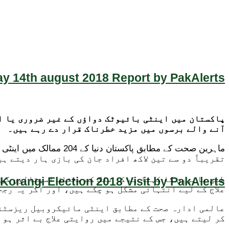
y 14th august 2018 Report by PakAlerts
پاکستان میں اینٹی بائیوٹک دواؤں کے غیر ضروری یا ا
آنے والے برسوں میں مزید خطرناک قرار دے رہے ہیں۔
تقریباً دو سے تین لاکھ افراد جان کی بازی ہار دیتے ہی
طبی ماہرین کا کہنا ہے کہ ملک کے مختلف اسپتالوں کی 
Korangi Election 2018 Visit by PakAlerts
علاج کے لیے انتہائی مشکل ہو چکے ہیں، اور اگر یہ رج
عالمی ادارہ صحت کے مطابق اینٹی مائیکروبیل ریزسٹنس
کر لیتے ہیں، جس کے نتیجے میں روایتی علاج بے اثر ہو 