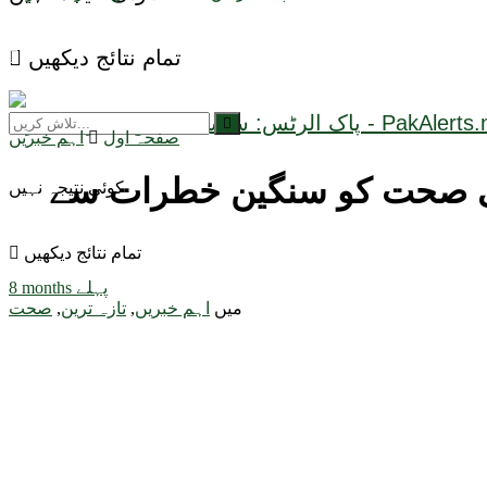
تمام نتائج دیکھیں
صفحہ اول
اہم خبریں
وامی صحت کو سنگین خطرات سے
کوئی نتیجہ نہیں
تمام نتائج دیکھیں
8 months پہلے
میں
اہم خبریں
,
تازہ ترین
,
صحت