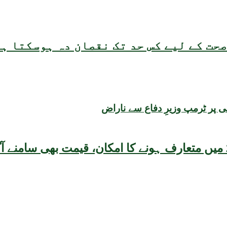
حت کے لیے کس حد تک نقصان دہ ہوسکتا ہ
ی پر ٹرمپ وزیرِ دفاع سے ناراض