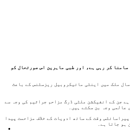
سامنا کر رہی ہے، اور طبی ماہرین اس صورتحال کو
ی بائیوٹک مزاحمت کے اعتبار سے 29 ویں نمبر پر ہے، جبکہ ہر سال ملک میں اینٹی مائیکروبیل ریزسٹنس کے باعث
ہے جن کے انفیکشن ملٹی ڈرگ مزاحم جراثیم کی وجہ سے
 عالمی وجہ بن سکتے ہیں۔
یراسائٹس وقت کے ساتھ ادویات کے خلاف مزاحمت پیدا
 ہو جاتا ہے۔
ٹیکنالوجی