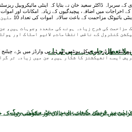
ری کے سربراہ ڈاکٹر سعید خان نے بتایا کہ اینٹی مائیکروبیل ریز
کے اخراجات میں اضافہ، پیچیدگیوں کے زیادہ امکانات اور اموات
 مزاحمت کی شرح زیادہ ہونے کی متعدد وجوہات ہیں، جن
کشن کنٹرول کے ناقص انتظامات، لائیو اسٹاک اور پولٹ
بلا تعطل جاری ہے۔ پی ٹی اے
و، نوزائیدہ وارڈز، سرجیکل یونٹس اور ٹی بی وارڈز میں بڑے چیل
جی اسپتالوں میں آئی سی یو کے 40 سے 70 فیصد مریض ایسے انفیکشنز کا شکار ہیں،
 نمبر شیئر کیے بغیر چیٹ ممکن ہوگی
راچی میں ٹریفک حادثات، ای چالان اور حکومتی رویے کے خ