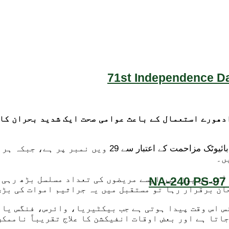
71st Independence Da
دھورے استعمال کے باعث عوامی صحت ایک شدید بحران کا 
ماہرین صحت کے مطابق پاکستان دنیا کے 204 ممالک میں اینٹ
ں۔
آئی سی یوز میں ایسے مریضوں کی تعداد مسلسل بڑھ رہی 
NA-240 PS-97 
حان برقرار رہا تو مستقبل میں یہ جراثیم اموات کی بڑی
 اس وقت پیدا ہوتی ہے جب بیکٹیریا، وائرس، فنگس یا پ
جاتا ہے اور بعض اوقات انفیکشن کا علاج تقریباً ناممکن