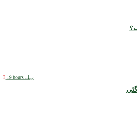
ے؟
19 hours پہلے