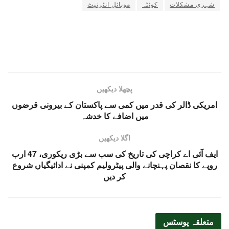
شہری مشکلات
کوئٹہ
موبائل انٹرنیٹ
پچھلا دیکھیں
امریکی ڈالر کی قدر میں کمی سے پاکستان کے بیرونی قرضوں
میں اضافے کا خدشہ
اگلا دیکھیں
ایف آئی اے کراچی کی تاریخ کی سب سے بڑی ریکوری، 47 ارب
روپے کا نقصان پہنچانے والی پیٹرولیم کمپنی نے ادائیگیاں شروع
کر دیں
متعلقہ
پوسٹس