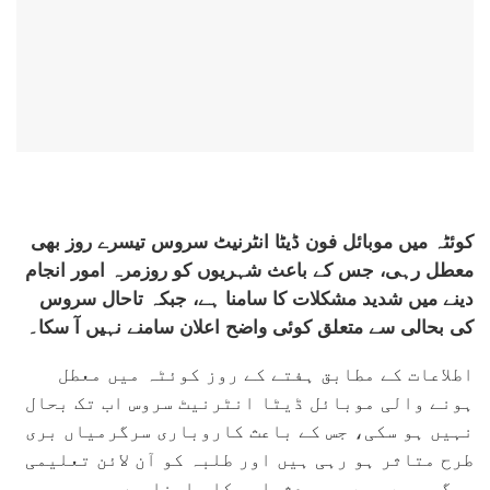
کوئٹہ میں موبائل فون ڈیٹا انٹرنیٹ سروس تیسرے روز بھی
معطل رہی، جس کے باعث شہریوں کو روزمرہ امور انجام
دینے میں شدید مشکلات کا سامنا ہے، جبکہ تاحال سروس
کی بحالی سے متعلق کوئی واضح اعلان سامنے نہیں آ سکا۔
اطلاعات کے مطابق ہفتے کے روز کوئٹہ میں معطل
ہونے والی موبائل ڈیٹا انٹرنیٹ سروس اب تک بحال
نہیں ہو سکی، جس کے باعث کاروباری سرگرمیاں بری
طرح متاثر ہو رہی ہیں اور طلبہ کو آن لائن تعلیمی
سرگرمیوں میں بھی دشواری کا سامنا ہے۔