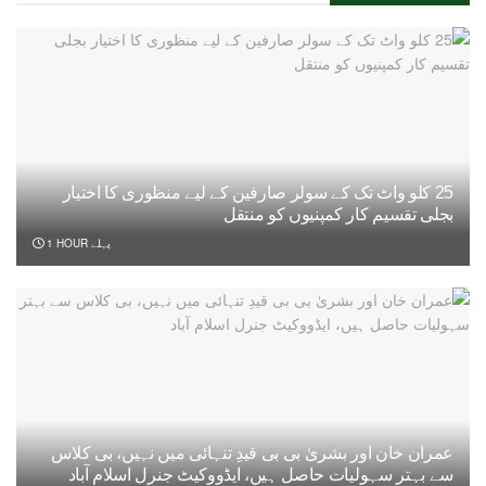
25 کلو واٹ تک کے سولر صارفین کے لیے منظوری کا اختیار
بجلی تقسیم کار کمپنیوں کو منتقل
1 HOUR پہلے
عمران خان اور بشریٰ بی بی قیدِ تنہائی میں نہیں، بی کلاس
سے بہتر سہولیات حاصل ہیں، ایڈووکیٹ جنرل اسلام آباد