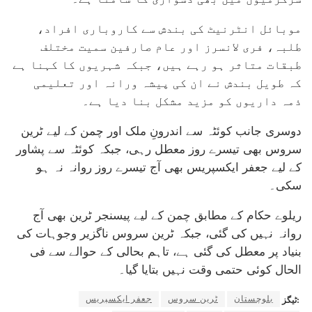
موبائل انٹرنیٹ کی بندش سے کاروباری افراد،
طلبہ، فری لانسرز اور عام صارفین سمیت مختلف
طبقات متاثر ہو رہے ہیں، جبکہ شہریوں کا کہنا ہے
کہ طویل بندش نے ان کی پیشہ ورانہ اور تعلیمی
ذمہ داریوں کو مزید مشکل بنا دیا ہے۔
دوسری جانب کوئٹہ سے اندرونِ ملک اور چمن کے لیے ٹرین
سروس بھی تیسرے روز معطل رہی، جبکہ کوئٹہ سے پشاور
کے لیے جعفر ایکسپریس بھی آج تیسرے روز روانہ نہ ہو
سکی۔
ریلوے حکام کے مطابق چمن کے لیے پیسنجر ٹرین بھی آج
روانہ نہیں کی گئی، جبکہ ٹرین سروس ناگزیر وجوہات کی
بنیاد پر معطل کی گئی ہے، تاہم بحالی کے حوالے سے فی
الحال کوئی حتمی وقت نہیں بتایا گیا۔
بلوچستان
ٹرین سروس
جعفر ایکسپریس
ٹیگز: