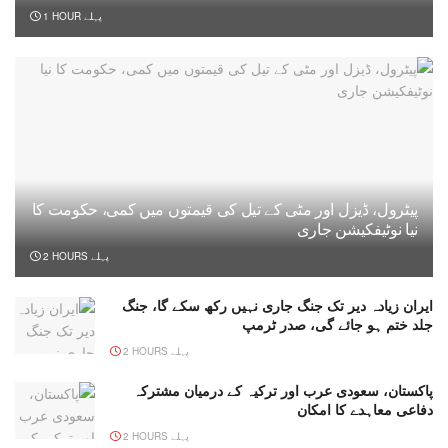
1 HOUR پہلے
پیٹرول، ڈیزل اور مٹی کے تیل کی قیمتوں میں کمی، حکومت کا
نیا نوٹیفکیشن جاری
2 HOURS پہلے
ایران زیادہ دیر تک جنگ جاری نہیں رکھ سکے گا، جنگ
جلد ختم ہو جائے گی، صدر ٹرمپ
2 HOURS پہلے
پاکستان، سعودی عرب اور ترکیہ کے درمیان مشترکہ
دفاعی معاہدے کا امکان
2 HOURS پہلے