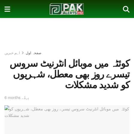
صفحہ اول
اہم خبریں
کوئٹہ میں موبائل انٹرنیٹ سروس
تیسرے روز بھی معطل، شہریوں
کو شدید مشکلات
6 months پہلے