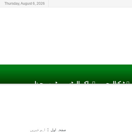
Thursday, August 6, 2026
ٹیکنالوجی
پاک الرٹس یوٹیوب چینل
صفحہ اول
اہم خبریں