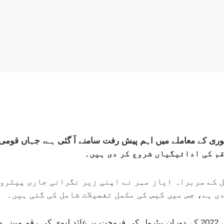
قم کی ادائیگیاں شروع کر دی ہیں۔
 کے سربراہ ایاز مہر نے اپنی زیر نگرانی جاری پیٹرو
 ہے، جس میں کیس کی مکمل تفصیلات شامل کی گئی ہیں۔
رپورٹ کے مطابق پیٹرولیم کمپنی نے سال 2019 سے 2022 کے دوران پیٹرول کی فروخت پر ع