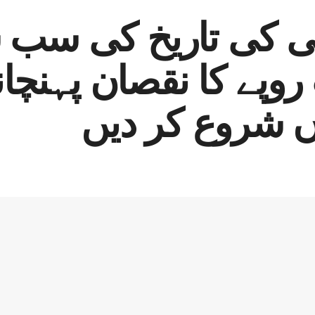
چی کی تاریخ کی سب 
، 47 ارب روپے کا نقصان پہن
اں شروع کر دیں