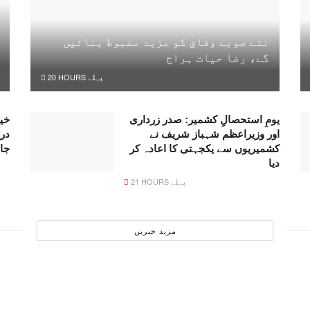
نئے صوبے وفاق کو مزید مضبوط بنائیں
گے، رضا حیات ہراج
20 HOURS پہلے
یومِ استحصالِ کشمیر: صدر زرداری
خیر
اور وزیراعظم شہباز شریف نے
در
کشمیریوں سے یکجہتی کا اعادہ کر
جا
دیا
21 HOURS پہلے
مزید خبریں