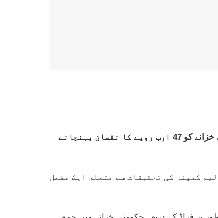
ایف آئی اے کراچی کی تاریخ کی سب سے بڑی ریکوری کے معاملے میں اہم پیش رفت سامنے آ گئی ہے، جہاں قومی خزانے کو 47 ارب روپے کا نقصان پہنچانے
لیم کمپنی کی تحقیقات سے متعلق ایک مفصل
ائد لیوی کی رقم مبینہ طور پر فراڈ کے ذریعے حکومتی خزانے میں جمع