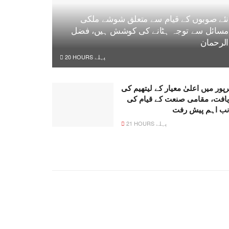
نئے صوبوں کے قیام سے متعلق شوشے ملکی
مسائل سے توجہ ہٹانے کی کوشش ہیں، فضل
الرحمان
20 HOURS پہلے
پور میں اعلیٰ معیار کے لیتھیم کی
یافت، مقامی صنعت کے قیام کی
نب اہم پیش رفت
21 HOURS پہلے