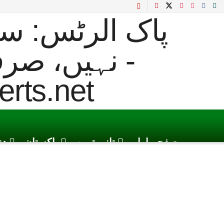
صفحہ اول
تازہ ترین
پاکستان
دن