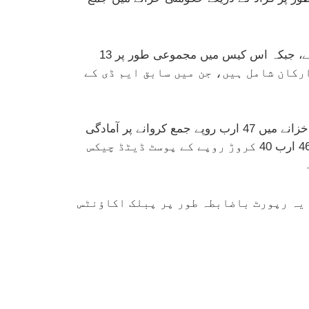
رپورٹ میں مزید بتایا گیا ہے کہ اس مبینہ فراڈ کے مدعی وزارتِ توانائی و پیٹرولیم کے ڈپٹی ڈائریکٹر اشفاق احمد تھے، جبکہ اس کیس میں مجموعی طور پر 13
رکان شامل ہیں، جن میں سابق ایم ڈی کے
تحقیقات کا عمل دو برس تک مختلف تفتیشی افسران کے سپرد رہا، جس کے بعد بالآخر مذکورہ کمپنی نے حکومتی خزانے میں 47 ارب روپے جمع کروانے پر آمادگی
ظاہر کی۔ اس سلسلے میں کمپنی کی جانب سے ایک ارب روپے کی پہلی قسط نقد ادا کر دی گئی ہے، جبکہ بقیہ 46 ارب 40 کروڑ روپے کے پوسٹ ڈیٹڈ چیکس
 یہ رپورٹ باضابطہ طور پر پبلک اکاؤنٹس