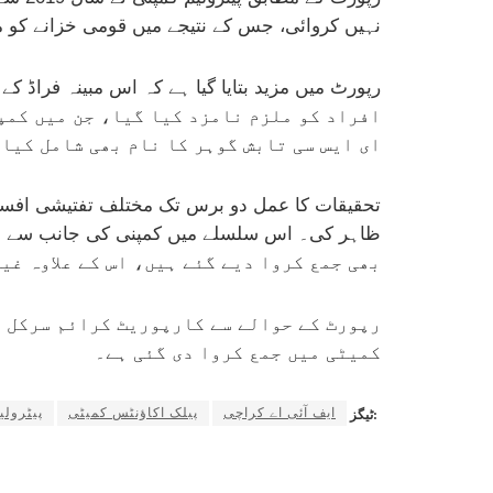
نہیں کروائی، جس کے نتیجے میں قومی خزانے کو مجموعی طور پر 47 ارب
افراد کو ملزم نامزد کیا گیا، جن میں کمپ
ای ایس سی تابش گوہر کا نام بھی شامل کیا 
بھی جمع کروا دیے گئے ہیں، اس کے علاوہ غی
رپورٹ کے حوالے سے کارپوریٹ کرائم سرکل ک
کمیٹی میں جمع کروا دی گئی ہے۔
ایف آئی اے کراچی
پبلک اکاؤنٹس کمیٹی
پیٹرولی
ٹیگز: