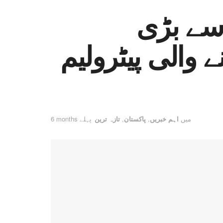
سے بڑی
چانے والی پیٹرولیم
میں
اہم خبریں
,
پاکستان
,
تازہ ترین
6 months پہلے