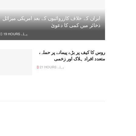
ایران کے خلاف کارروائیوں کے بعد امریکی میزائل
ذخائر میں کمی کا دعویٰ
19 HOURS پہلے
روس کا کیف پر بڑے پیمانے پر حملہ،
متعدد افراد ہلاک اور زخمی
21 HOURS پہلے