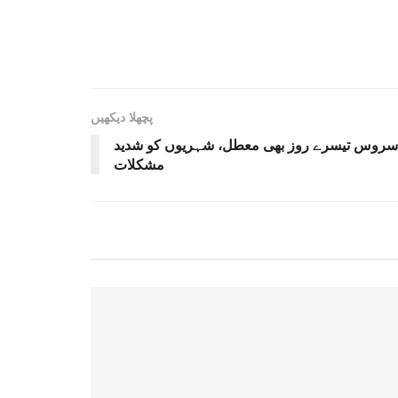
پچھلا دیکھیں
یٹ سروس تیسرے روز بھی معطل، شہریوں کو شدید
مشکلات