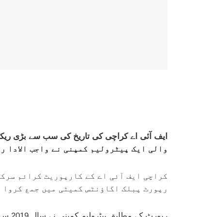
والی ایک پیٹرولیم کمپنی نے واجب الادا ر
کراچی ایف آئی اے کے کارپوریٹ کرائم سرکل
رپورٹ پبلک اکاؤنٹس کمیٹی میں جمع کروا دی