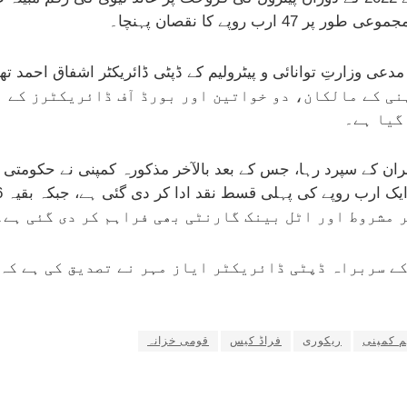
 روپے کا نقصان پہنچا۔
نی کے مالکان، دو خواتین اور بورڈ آف ڈائریکٹرز کے ا
گیا ہے۔
ر مشروط اور اٹل بینک گارنٹی بھی فراہم کر دی گئی ہے۔
ے سربراہ ڈپٹی ڈائریکٹر ایاز مہر نے تصدیق کی ہے کہ
م کمپنی
ریکوری
فراڈ کیس
قومی خزانہ