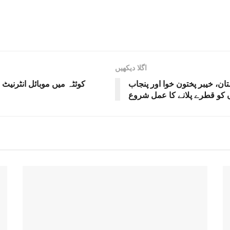
اگلا دیکھیں
تان، خیبر پختون خوا اور پنجاب
کوئٹہ میں موبائل انٹرن
 کو قطرے پلانے کا عمل شروع