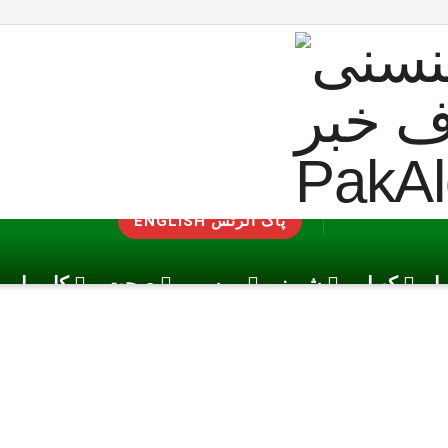
ENGLISH پاک الرٹس
یا
کھیل
شوبز
موسم
صحت
کاروبار