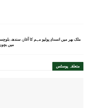
ملک بھر میں انسدادِ پولیو مہم کا آغاز، سندھ، بلوچس
میں بچوں
متعلقہ
پوسٹس