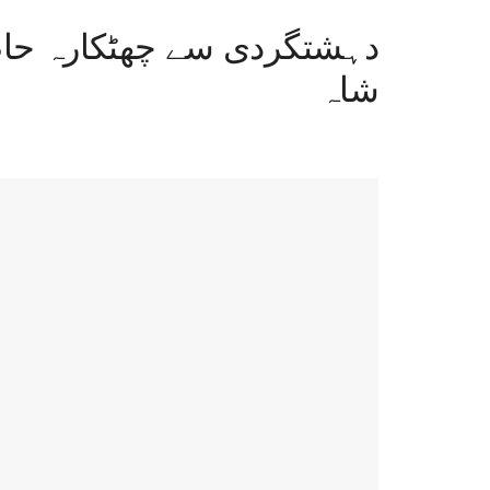
دہشتگردی سے چھٹکارہ حاصل
شاہ