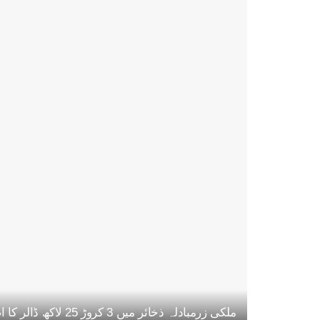
ملکی زرمبادلہ ذخائر میں 3 کروڑ 25 لاکھ ڈالر کا اضافہ، مجموعی حجم 22 ارب 47 کروڑ ڈالر تک پہنچ گیا