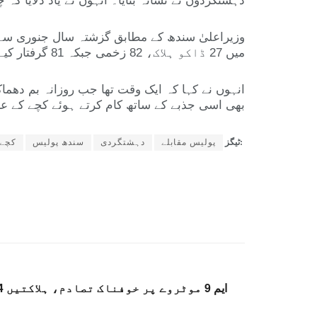
دہشتگردوں نے نشانہ بنایا۔ انہوں نے یاد دلایا کہ
میں 27 ڈاکو ہلاک، 82 زخمی جبکہ 81 گرفتار کیے گئے، اس کے علاوہ 153 ملزمان نے خود کو قانون کے حوالے کیا۔
انہوں نے کہا کہ ایک وقت تھا جب روزانہ بم دھماک
بھی اسی جذبے کے ساتھ کام کرتے ہوئے کچے کے عل
ٹیگز:
پولیس مقابلے
دہشتگردی
سندھ پولیس
کچے 