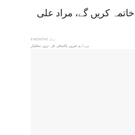
اتمہ کریں گے، مراد علی
6 MONTHS پہلے
میں
,
,
,
اہم خبریں
پاکستان
تازہ ترین
سلائیڈر