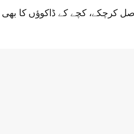
 کرچکے، کچے کے ڈاکوؤں کا بھی خ