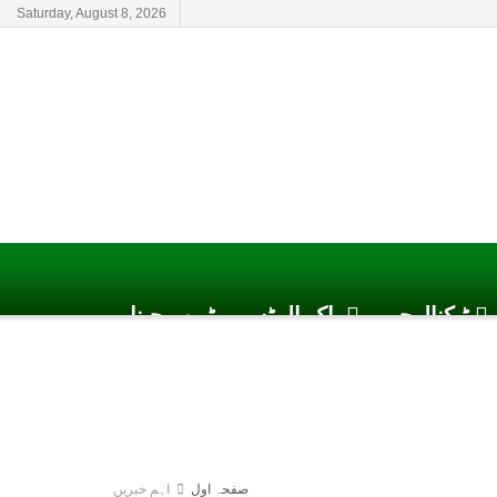
Saturday, August 8, 2026
ٹیکنالوجی
پاک الرٹس یوٹیوب چینل
صفحہ اول
اہم خبریں