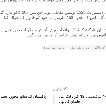
 چند سال پہلے کراچی میں چینی قونصلیٹ پر حملے کے دوران بھی اہ
ے اور ٹارگٹ کلنگ کے واقعات پیش آتے تھے، مگر اب صورتحال بہت
اقوں میں جرائم پیشہ عناصر کا خاتمہ کرے گی۔
کے ڈاکو
مراد علی شاہ
وزیراعلی سندھ
اگلا دیکھیں
ایم 9 موٹروے پر خوفناک تصادم، ہلاکتیں 14 ہوگئیں، 12 افراد ایک ہی
پاکستان کے ساتھ مجوزہ بجلی 
خاندان کے تھے