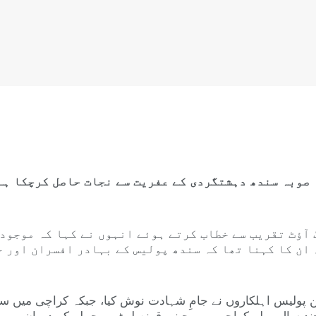
 صوبہ سندھ دہشتگردی کے عفریت سے نجات حاصل کرچکا ہے
آؤٹ تقریب سے خطاب کرتے ہوئے انہوں نے کہا کہ موجودہ
 ان کا کہنا تھا کہ سندھ پولیس کے بہادر افسران اور 
تین پولیس اہلکاروں نے جامِ شہادت نوش کیا، جبکہ کراچی میں