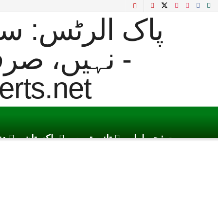
صفحہ اول
تازہ ترین
پاکستان
دن