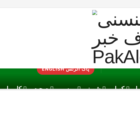
ENGLISH پاک الرٹس
یا
کھیل
شوبز
موسم
صحت
کاروبار