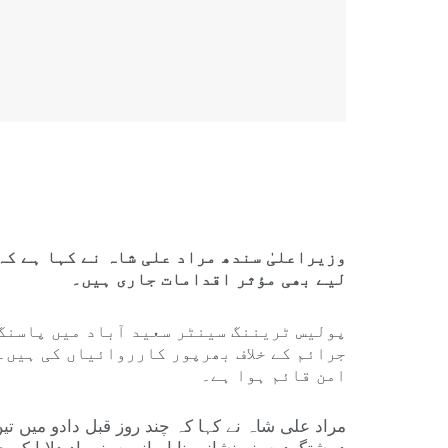
وزیراعلیٰ سندھ مراد علی شاہ نے کہا ہے کہ
لیے بھی مؤثر اقدامات جاری ہیں۔
پولیس ٹریننگ سینٹر سعید آباد میں پاسنگ 
جرائم کے خلاف بھرپور کارروائیاں کی ہیں۔
امن قائم ہوا ہے۔
مراد علی شاہ نے کہا کہ چند روز قبل دادو میں 