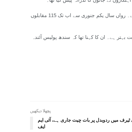
لکاروں نے جانوں کا نذرانہ پیش کیا تھا۔
وزیراعلیٰ سندھ کے مطابق گزشتہ سال جنوری سے دسمبر تک 1325 پولیس مقابلے ہوئے جن میں 207 ڈاکو مارے گئے۔ رواں سال یکم جنوری سے اب تک 115 مقابلوں
 بہتر ہے۔ ان کا کہنا تھا کہ سندھ پولیس آئندہ
پچھلا دیکھیں
ٹیرف میں ردوبدل پر بات چیت جاری ہے، آئی ایم
ایف