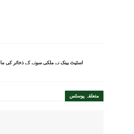
اسٹیٹ بینک نے ملکی سونے کے ذخائر کی ما
متعلقہ
پوسٹس