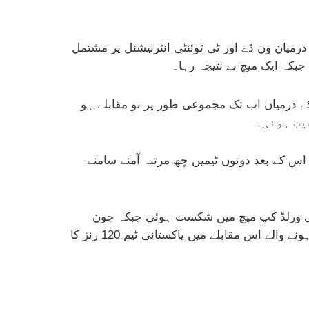
 درمیان ون ڈے اور ٹی ٹوئنٹی انٹرنیشنل پر مشتمل
 کے درمیان اب تک مجموعی طور پر نو مقابلے ہو
ھی۔ اس کے بعد دونوں ٹیمیں چھ مرتبہ آمنے سامنے
سنہ 2022 میں میلبرن میں ہونے والے ٹی ٹوئنٹی ورلڈ کپ میچ میں شکست ہوئی جبکہ جون
2024 میں نیویارک میں کھیلے گئے ٹی ٹوئنٹی ورلڈ کپ میچ میں بھارت نے پاکستان کو چھ رنز سے ہرایا۔ امریکا میں ہونے والے اس مقابلے میں پاکستانی ٹیم 120 رنز کا