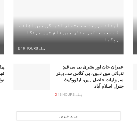
آبنائے ہرمز سے متعلق کشیدگی میں اضافے
کے بعد عالمی منڈی میں خام تیل مہنگا
ہوگیا
16 HOURS پہلے
عمران خان اور بشریٰ بی بی قیدِ
پیٹ
تنہائی میں نہیں، بی کلاس سے بہتر
قی
سہولیات حاصل ہیں، ایڈووکیٹ
نو
جنرل اسلام آباد
18 HOURS پہلے
مزید خبریں