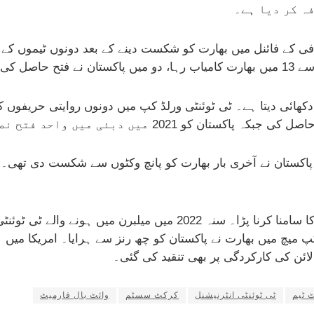
ہ کر دیا ہے۔
ز ٹرافی کے فائنل میں بھارت کو شکست دینے کے بعد دونوں ٹیموں کے
ی دکھائی دیتا ہے۔ ٹی ٹوئنٹی ورلڈ کپ میں دونوں روایتی حریفوں
2021 میں دبئی میں واحد فتح نصیب ہوئی۔
ان دبئی میں پاکستان نے آخری بار بھارت کو پانچ وکٹوں سے شکست دی ت
پاکستان کو اہم عالمی ایونٹس میں بھی ناکامیوں کا سامنا کرنا پڑا۔ 
ئن کی کارکردگی پر بھی تنقید کی گئی۔
 ٹیم
ٹی ٹوئنٹی انٹرنیشنل
کرکٹ سسٹم
وائٹ بال فارمیٹ