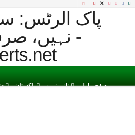
صفحہ اول
تازہ ترین
پاکستان
دن