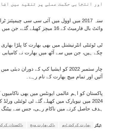
اور انتخابی حکمت عملی پر تنقید میں اضاف
سنہ 2017 میں اوول میں آئی سی سی چیمپئن
وائٹ بال فارمیٹ کے 16 میچز کھیلے گئے، جن میں سے 13 میں بھارت کامیاب رہا، دو میں پاکستان نے فتح حاصل کی جبکہ ایک میچ بے نتیجہ رہا۔
ٹی ٹوئنٹی انٹرنیشنل میں بھی بھارت کا پلڑا بھار
چکے ہیں، جن میں سے آٹھ میں بھارت نے کامیابی حاصل کی جبکہ پاکستان کو 
چار ستمبر 2022 کو ایشیا کپ کے دور
آئیں اور تمام میچ بھارت کے نام رہے۔
ہدف حاصل کرنے میں ناکام رہی، جس سے بیٹنگ لا
بھارت کرکٹ ٹیم
پاک بھارت میچ
پاکستان کرکٹ
ٹیگز: