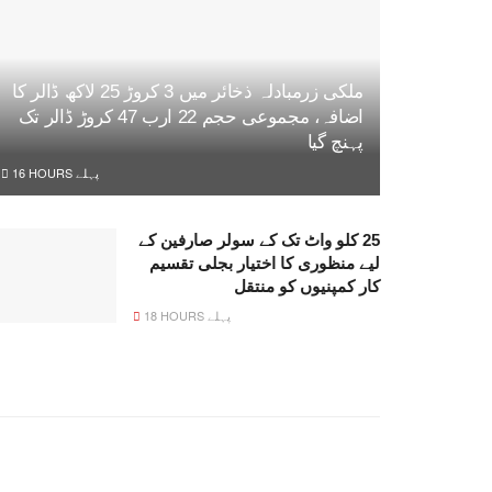
ملکی زرمبادلہ ذخائر میں 3 کروڑ 25 لاکھ ڈالر کا
اضافہ، مجموعی حجم 22 ارب 47 کروڑ ڈالر تک
پہنچ گیا
16 HOURS پہلے
25 کلو واٹ تک کے سولر صارفین کے
لیے منظوری کا اختیار بجلی تقسیم
کار کمپنیوں کو منتقل
18 HOURS پہلے