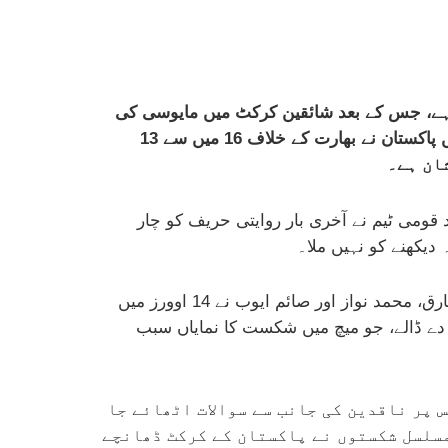
ا ہے، جس کے بعد شائقین کرکٹ میں مایوسی کی
لہر دوڑ گئی ہے اور قومی کرکٹ نظام کی کارکردگی پر سنجیدہ سوالات اٹھائے جا رہے ہیں۔ وائٹ بال فارمیٹ میں پاکستان نے بھارت کے خلاف 16 میں سے 13
ان ہے۔
 قومی ٹیم نے آخری بار روایتی حریف کو چار
اتوار کو کولمبو میں کھیلے گئے پاک بھارت میچ کا ایک اہم پہلو یہ تھا کہ پاکستان کے چار بولرز سلمان آغا، عثمان طارق، محمد نواز اور صائم ایوب نے 14 اوورز میں
ر 87 رنز دیے، جبکہ شاہین شاہ آفریدی، ابرار احمد اور شاداب خان نے صرف چھ اوورز میں 86 رنز دے ڈالے، جو میچ میں شکست کا نمایاں سبب
 پر ناقدین کی جانب سے سوالات اٹھائے جا
مسلسل شکستوں نے پاکستان کے کرکٹ ڈھانچے