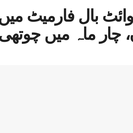
ائٹ بال فارمیٹ میں
، چار ماہ میں چوت