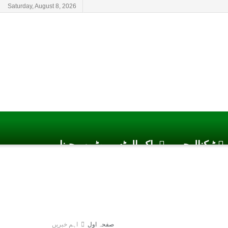
Saturday, August 8, 2026
ٹیکنالوجی
پاک الرٹس یوٹیوب چینل
صفحہ اول
اہم خبریں