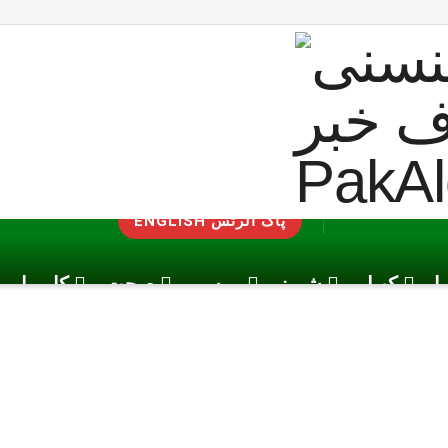
ENGLISH پاک الرٹس
یا
کھیل
شوبز
موسم
صحت
کاروبار