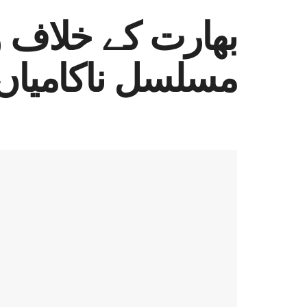
بھارت کے خلاف و
مسلسل ناکامیاں