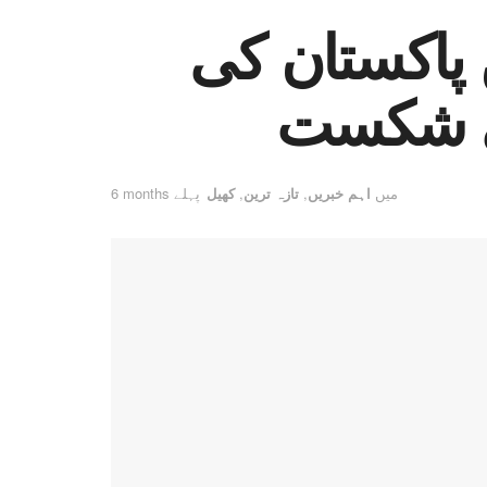
 پاکستان کی
ھی شکست
میں
اہم خبریں
,
تازہ ترین
,
کھیل
6 months پہلے