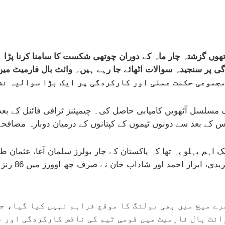
اتھوں گزشتہ چار ماہ کے دوران چوتھی شکست کا سامنا کرنا پڑ
مجموعی حکمت عملی اور کارکردگی پر ایک بڑا سوالیہ نش
ف مسلسل آٹھویں کامیابی حاصل کی۔ چیمپئنز ٹرافی فائنل کے بعد
مجموعی طور پ
ے میچ میں بھی بولنگ کا موقع فراہم نہیں کیا گیا، جس
وائٹ بال فارمیٹ میں قومی ٹیم کی ناقص کارکردگی اور 