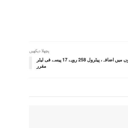
پچھلا دیکھیں
پیٹرولیم مصنوعات کی قیمتوں میں اضافہ، پیٹرول 258 روپے 17 پیسے فی لیٹر
مقرر