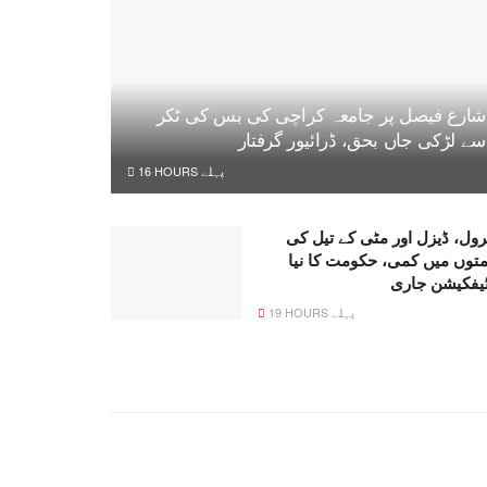
شارع فیصل پر جامعہ کراچی کی بس کی ٹکر
سے لڑکی جاں بحق، ڈرائیور گرفتار
16 HOURS پہلے
رول، ڈیزل اور مٹی کے تیل کی
متوں میں کمی، حکومت کا نیا
ٹیفکیشن جاری
19 HOURS پہلے