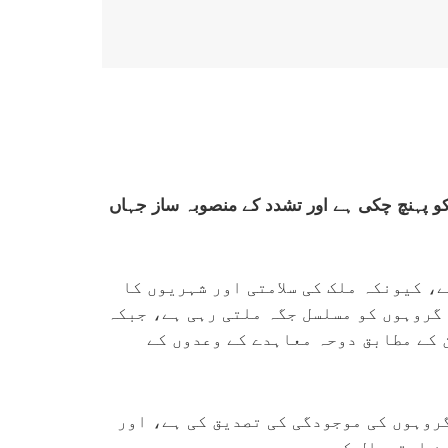
و پہنچ چکی ہے اور تشدد کے منصوبہ ساز جہاں
، کیونکہ ملک کی سلامتی اور شہریوں کا
 گروہوں کو مسلسل جگہ ملتی رہی ہے، جبکہ
 کے مطابق دوحہ معاہدے کے وعدوں کے
روہوں کی موجودگی کی تصدیق کی ہے، اور
ن استعمال کر رہی ہیں۔