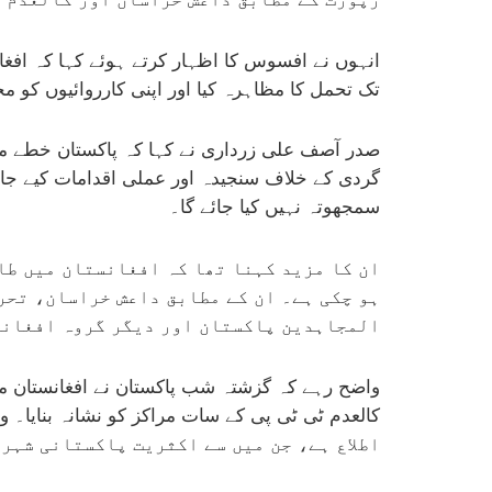
انہوں نے افسوس کا اظہار کرتے ہوئے کہا کہ افغان
تک تحمل کا مظاہرہ کیا اور اپنی کارروائیوں کو
صدر آصف علی زرداری نے کہا کہ پاکستان خطے می
گردی کے خلاف سنجیدہ اور عملی اقدامات کیے جائ
سمجھوتہ نہیں کیا جائے گا۔
ان کا مزید کہنا تھا کہ افغانستان میں طا
ہو چکی ہے۔ ان کے مطابق داعش خراسان، تح
المجاہدین پاکستان اور دیگر گروہ افغانس
واضح رہے کہ گزشتہ شب پاکستان نے افغانستان میں
اطلاع ہے، جن میں سے اکثریت پاکستانی شہر