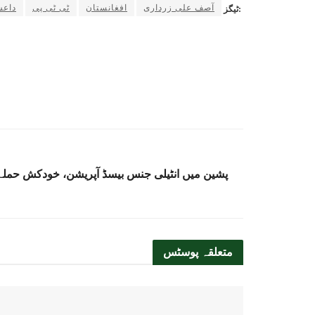
آصف علی زرداری
افغانستان
ٹی ٹی پی
داعش
ٹیگز:
پشین میں انٹیلی جنس بیسڈ آپریشن، خودکش حملہ آور سمیت 5
متعلقہ
پوسٹس