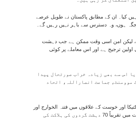
 نہیں کیا۔ ان کے مطابق پاکستان نے طویل عرصے
ی جگہ ہوں، وہ دسترس سے باہر نہیں رہیں گے۔
ں ہے، لیکن امن اسی وقت ممکن ہے جب دہشت
اولین ترجیح ہے اور اس معاملے پر کوئی
یا اس سے بھی زیادہ خراب صورتحال پیدا
ک موومنٹ، جماعت انصاراللہ، اتحاد
یکا اور خوست کے علاقوں میں فتنہ الخوارج اور
کالعدم ٹی ٹی پی کے سات مراکز کو نشانہ بنایا۔ وزیر مملکت برائے داخلہ طلال چوہدری کے مطابق ابتدائی اطلاعات میں تقریباً 70 دہشت گردوں کی ہلاکت کی