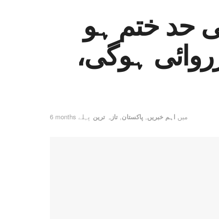
 حد ختم ہو
روائی ہوگی،
میں
اہم خبریں
,
پاکستان
,
تازہ ترین
6 months پہلے