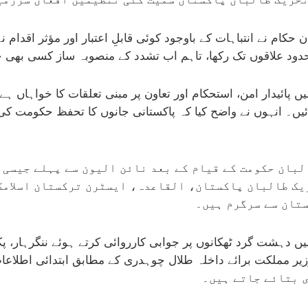
 حکام نے انتباہات کے باوجود کوئی قابلِ اعتبار اور مؤثر اقدام
 محدود علاقوں تک رکھا، تاہم اب تشدد کے منصوبہ ساز کسی بھ
ں پائیدار امن، استحکام اور تعاون پر مبنی تعلقات کا خواہا
یں۔ انہوں نے واضح کیا کہ پاکستانی جانوں کا تحفظ حکومت کی 
لبان حکومت کے قیام کے بعد نائن الیون سے پہلے جیسی 
ریک طالبان پاکستان، القاعدہ، ایسٹرن ترکستان اسلام
تان سے سرگرم ہیں۔
 دہشت گرد ٹھکانوں پر جوابی کارروائی کرتے ہوئے ننگرہار، پکت
ی بتائے جاتے ہیں۔