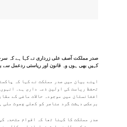
صدر مملکت آصف علی زرداری نے کہا ہے کہ سرحد 
کہیں بھی ہوں وہ قانون اور ریاستی ردعمل سے ب
اپنے بیان میں صدر مملکت نے کہا کہ پاکستا
تحفظ ریاست کی اولین ذمہ داری ہے۔ انہوں 
افغانستان میں موجودہ حالات ماضی کے مقاب
برعکس دہشت گرد عناصر کو کھلی چھوٹ ملی ہ
صدر مملکت کا کہنا تھا کہ اقوام متحدہ کی
رپورٹ کے مطابق داعش خراسان اور کالعدم 