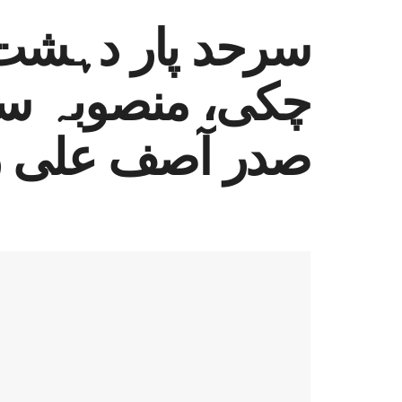
سرحد پار دہشت 
چکی، منصوبہ سا
صدر آصف علی ز