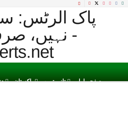
صفحہ اول
تازہ ترین
پاکستان
دن