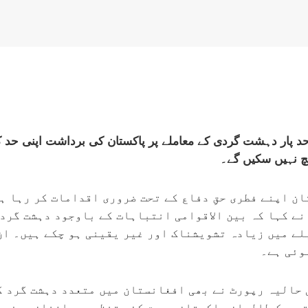
پار دہشت گردی کے معاملے پر پاکستان کی برداشت اپنی حد ک
چ نہیں سکیں گے۔
ن اپنے فطری حقِ دفاع کے تحت ضروری اقدامات کر رہا ہے
نے کہا کہ بین الاقوامی انتباہات کے باوجود دہشت گرد
لے میں زیادہ تشویشناک اور غیر یقینی ہو چکے ہیں۔ ان
وئی ہے۔
 حالیہ رپورٹ نے بھی افغانستان میں متعدد دہشت گرد گ
تحریک طالبان پاکستان سمیت کئی تنظیمیں افغان سرزمی