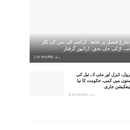
شارع فیصل پر جامعہ کراچی کی بس کی ٹکر
سے لڑکی جاں بحق، ڈرائیور گرفتار
21 HOURS پہلے
رول، ڈیزل اور مٹی کے تیل کی
متوں میں کمی، حکومت کا نیا
ٹیفکیشن جاری
24 HOURS پہلے