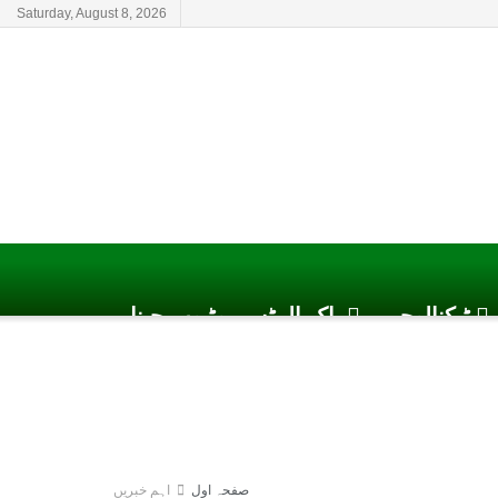
Saturday, August 8, 2026
ٹیکنالوجی
پاک الرٹس یوٹیوب چینل
صفحہ اول
اہم خبریں