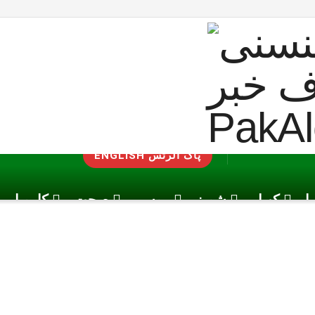
ENGLISH پاک الرٹس
یا
کھیل
شوبز
موسم
صحت
کاروبار