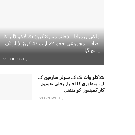
ملکی زرمبادلہ ذخائر میں 3 کروڑ 25 لاکھ ڈالر کا
اضافہ، مجموعی حجم 22 ارب 47 کروڑ ڈالر تک
پہنچ گیا
21 HOURS پہلے
25 کلو واٹ تک کے سولر صارفین کے
لیے منظوری کا اختیار بجلی تقسیم
کار کمپنیوں کو منتقل
23 HOURS پہلے