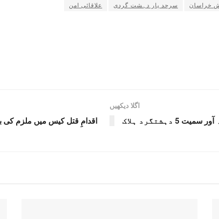
 خراسان
سرحد پار دہشت گردی
علاقائی امن
اگلا دیکھیں
 دہشتگرد ہلاک
اقدامِ قتل کیس میں ملزم کی ب