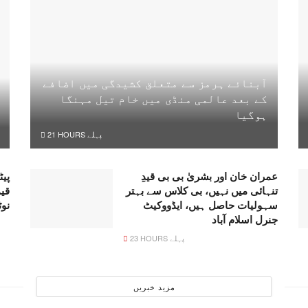
آبنائے ہرمز سے متعلق کشیدگی میں اضافے
کے بعد عالمی منڈی میں خام تیل مہنگا
ہوگیا
21 HOURS پہلے
عمران خان اور بشریٰ بی بی قیدِ
پیٹ
تنہائی میں نہیں، بی کلاس سے بہتر
قی
سہولیات حاصل ہیں، ایڈووکیٹ
نو
جنرل اسلام آباد
23 HOURS پہلے
مزید خبریں