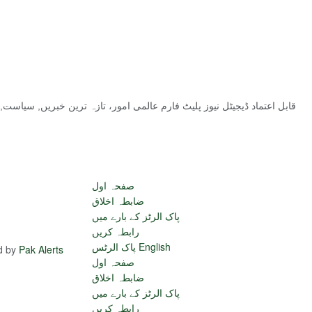
قابل اعتماد ڈیجیٹل نیوز پلیٹ فارم عالمی امور، تازہ ترین خبریں, سیاس
صفحہ اول
ضابطہ اخلاق
پاک الرٹز کے بارے میں
رابطہ کریں
پاک الرٹس English
ed by
Pak Alerts
صفحہ اول
ضابطہ اخلاق
پاک الرٹز کے بارے میں
رابطہ کریں