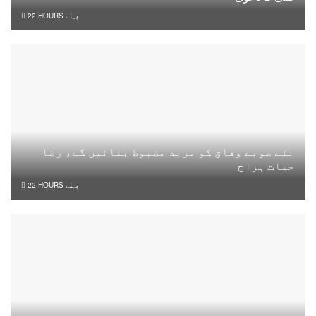
22 HOURS پہلے
نئے صوبے وفاق کو مزید مضبوط بنائیں گے، رضا
حیات ہراج
22 HOURS پہلے