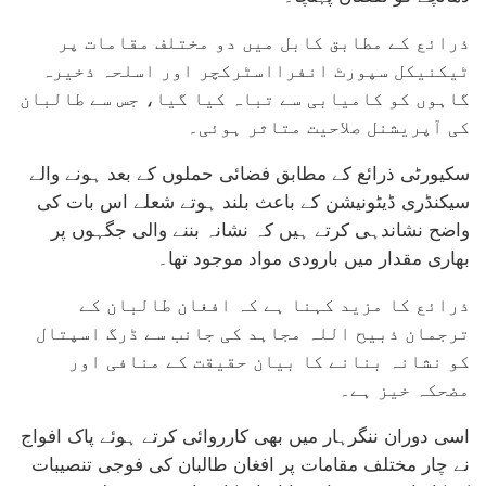
ذرائع کے مطابق کابل میں دو مختلف مقامات پر
ٹیکنیکل سپورٹ انفرااسٹرکچر اور اسلحہ ذخیرہ
گاہوں کو کامیابی سے تباہ کیا گیا، جس سے طالبان
کی آپریشنل صلاحیت متاثر ہوئی۔
سکیورٹی ذرائع کے مطابق فضائی حملوں کے بعد ہونے والے
سیکنڈری ڈیٹونیشن کے باعث بلند ہوتے شعلے اس بات کی
واضح نشاندہی کرتے ہیں کہ نشانہ بننے والی جگہوں پر
بھاری مقدار میں بارودی مواد موجود تھا۔
ذرائع کا مزید کہنا ہے کہ افغان طالبان کے
ترجمان ذبیح اللہ مجاہد کی جانب سے ڈرگ اسپتال
کو نشانہ بنانے کا بیان حقیقت کے منافی اور
مضحکہ خیز ہے۔
اسی دوران ننگرہار میں بھی کارروائی کرتے ہوئے پاک افواج
نے چار مختلف مقامات پر افغان طالبان کی فوجی تنصیبات