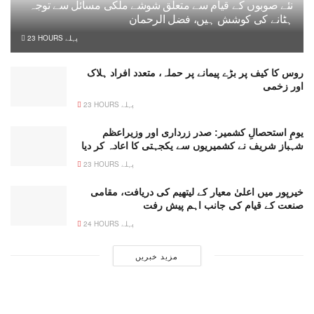
نئے صوبوں کے قیام سے متعلق شوشے ملکی مسائل سے توجہ
ہٹانے کی کوشش ہیں، فضل الرحمان
23 HOURS پہلے
روس کا کیف پر بڑے پیمانے پر حملہ، متعدد افراد ہلاک
اور زخمی
23 HOURS پہلے
یومِ استحصالِ کشمیر: صدر زرداری اور وزیراعظم
شہباز شریف نے کشمیریوں سے یکجہتی کا اعادہ کر دیا
23 HOURS پہلے
خیرپور میں اعلیٰ معیار کے لیتھیم کی دریافت، مقامی
صنعت کے قیام کی جانب اہم پیش رفت
24 HOURS پہلے
مزید خبریں