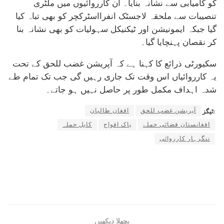
کو کامیابی سے نشانہ بنایا۔ ان کارروائیوں میں ملٹری
تنصیبات سے ملحقہ لاجسٹک انفرااسٹرکچر کو بھی تباہ کیا
گیا جبکہ ایمونیشن اور ٹیکنیکل سہولیات کو بھی نشانہ بنا
کر نقصان پہنچایا گیا۔
سکیورٹی ذرائع کا کہنا ہے کہ آپریشن غضب للحق کے تحت
یہ کارروائیاں اس وقت تک جاری رہیں گی جب تک تمام طے
شدہ اہداف مکمل طور پر حاصل نہیں ہو جاتے۔
آپریشن غضب للحق
افغان طالبان
ٹیگز:
افغانستان فضائی حملے
پاک افواج
کابل حملہ
ننگرہار کارروائی
پچھلا دیکھیں