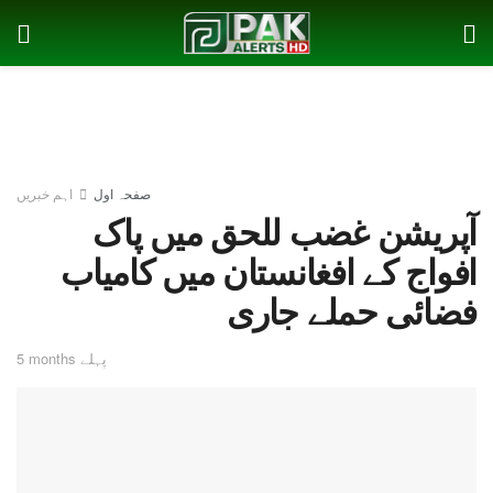
صفحہ اول
اہم خبریں
آپریشن غضب للحق میں پاک
افواج کے افغانستان میں کامیاب
فضائی حملے جاری
5 months پہلے