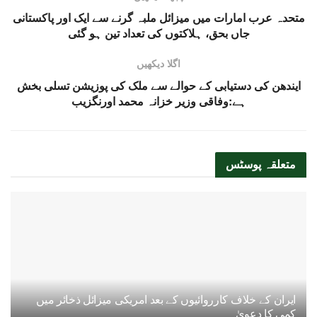
متحدہ عرب امارات میں میزائل ملبہ گرنے سے ایک اور پاکستانی
جاں بحق، ہلاکتوں کی تعداد تین ہو گئی
اگلا دیکھیں
ایندھن کی دستیابی کے حوالے سے ملک کی پوزیشن تسلی بخش
ہے:وفاقی وزیر خزانہ محمد اورنگزیب
متعلقہ
پوسٹس
ایران کے خلاف کارروائیوں کے بعد امریکی میزائل ذخائر میں
کمی کا دعویٰ