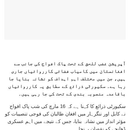
آپریشن غضب للحق کے تحت پاک افواج کی جانب سے
افغانستان میں کامیاب فضائی کارروائیاں جاری
ہیں، جن میں مختلف اہم اہداف کو نشانہ بنایا جا
رہا ہے۔ سکیورٹی ذرائع کے مطابق یہ کارروائیاں
باقاعدہ منصوبہ بندی کے تحت کی جا رہی ہیں۔
سکیورٹی ذرائع کا کہنا ہے کہ 16 مارچ کی شب پاک افواج
نے کابل اور ننگرہار میں افغان طالبان کی فوجی تنصیبات کو
مؤثر انداز میں نشانہ بنایا، جس کے نتیجے میں اہم عسکری
ڈھانچے کو نقصان پہنچا۔