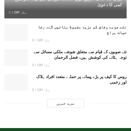
کمی کا دعویٰ
1 DAY پہلے
نئے صوبے وفاق کو مزید مضبوط بنائیں گے، رضا
حیات ہراج
1 DAY پہلے
نئے صوبوں کے قیام سے متعلق شوشے ملکی مسائل سے
توجہ ہٹانے کی کوشش ہیں، فضل الرحمان
1 DAY پہلے
روس کا کیف پر بڑے پیمانے پر حملہ، متعدد افراد ہلاک
اور زخمی
1 DAY پہلے
مزید خبریں