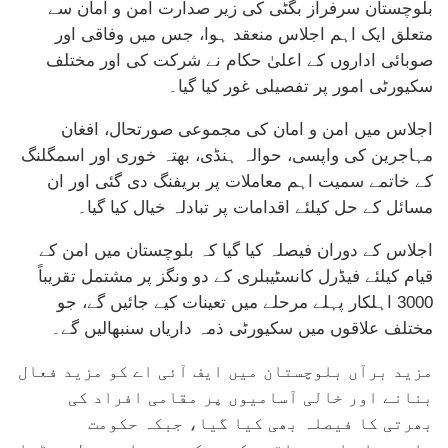
بلوچستان سرفراز بگٹی کی زیر صدارت امن و امان سے
متعلق ایک اہم اجلاس منعقد ہوا، جس میں وفاقی اور
صوبائی اداروں کے اعلیٰ حکام نے شرکت کی اور مختلف
سکیورٹی امور پر تفصیلی غور کیا گیا۔
اجلاس میں امن و امان کی مجموعی صورتحال، افغان
مہاجرین کی واپسی، حوالہ ہنڈی، بھتہ خوری اور اسمگلنگ
کے خاتمے سمیت اہم معاملات پر بریفنگ دی گئی اور ان
مسائل کے حل کیلئے اقدامات پر تبادلہ خیال کیا گیا۔
اجلاس کے دوران فیصلہ کیا گیا کہ بلوچستان میں امن کے
قیام کیلئے فیڈرل کانسٹیبلری کے دو ونگز پر مشتمل تقریباً
3000 اہلکار پہلے مرحلے میں تعینات کیے جائیں گے، جو
مختلف علاقوں میں سکیورٹی ذمہ داریاں سنبھالیں گے۔
مزید برآں بلوچستان میں ایف آئی اے کو مزید فعال
بنانے اور خالی آسامیوں پر مقامی افراد کی
بھرتی کا فیصلہ بھی کیا گیا، جبکہ حکومت