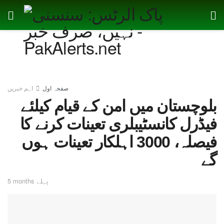
صفحہ اول
اہم خبریں
بلوچستان میں امن کے قیام کیلئے
فیڈرل کانسٹیبلری تعینات کرنے کا
فیصلہ، 3000 اہلکار تعینات ہوں
گے
5 months پہلے