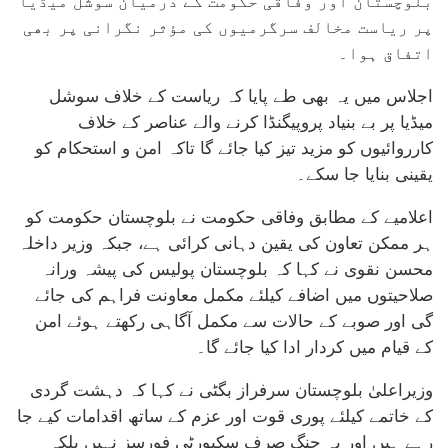
بلوچستان اور وفاقی حکومت کے درمیان سوشل میڈیا
پر ریاست مخالف سرگرمیوں کی مؤثر نگرانی پر بھی
اتفاق ہوا۔
اجلاس میں یہ بھی طے پایا کہ ریاست کے خلاف سوشل
میڈیا پر بے بنیاد پروپیگنڈا کرنے والے عناصر کے خلاف
کارروائیوں کو مزید تیز کیا جائے گا تاکہ امن و استحکام کو
یقینی بنایا جا سکے۔
اعلامیے کے مطابق وفاقی حکومت نے بلوچستان حکومت کو
ہر ممکن تعاون کی یقین دہانی کرائی ہے، جبکہ وزیر داخلہ
محسن نقوی نے کہا کہ بلوچستان پولیس کی پیشہ ورانہ
صلاحیتوں میں اضافے کیلئے مکمل معاونت فراہم کی جائے
گی اور صوبے کے حالات سے مکمل آگاہی رکھتے ہوئے امن
کے قیام میں کردار ادا کیا جائے گا۔
وزیراعلیٰ بلوچستان سرفراز بگٹی نے کہا کہ دہشت گردی
کے خاتمے کیلئے پوری قوت اور عزم کے ساتھ اقدامات کیے جا
رہے ہیں اور یہ جنگ صرف سکیورٹی فورسز نہیں بلکہ