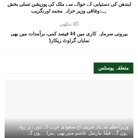
ایندھن کی دستیابی کے حوالے سے ملک کی پوزیشن تسلی بخش
ہے:وفاقی وزیر خزانہ محمد اورنگزیب
اگلا دیکھیں
بیرونی سرمایہ کاری میں 44 فیصد کمی، برآمدات میں بھی
نمایاں گراوٹ ریکارڈ
متعلقہ
پوسٹس
وزیراعظم شہباز شریف آج سعودی عرب کے دورے پر روانہ
ہوں گے، فیلڈ مارشل عاصم منیر بھی ہمراہ ہوں گے