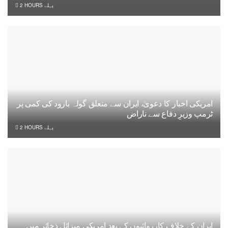
2 HOURS پہلے
امریکی اخبار کا دعویٰ، ایران سے متعلق گولہ بارود کی کمی پر
ٹرمپ وزیرِ دفاع سے ناراض
2 HOURS پہلے
ایران کے خلاف کارروائیوں کے بعد امریکی میزائل ذخائر میں