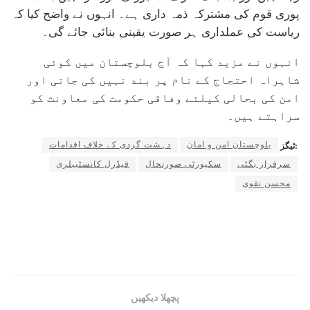
پوری قوم کی مشترکہ ذمہ داری ہے۔ انہوں نے واضح کیا کہ
ریاست کی عملداری ہر صورت یقینی بنائی جائے گی۔
انہوں نے مزید کہا کہ آج بلوچستان میں کوئی
شاہراہ احتجاج کے نام پر بند نہیں کی جاتی اور
امن کی بحالی کیلئے وفاقی حکومت کی معاونت کو
سراہتے ہیں۔
بلوچستان امن و امان
دہشت گردی کے خلاف اقدامات
ٹیگز:
سرفراز بگٹی
سکیورٹی صورتحال
فیڈرل کانسٹیبلری
محسن نقوی
پچھلا دیکھیں