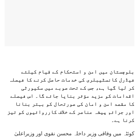
بلوچستان میں امن و استحکام کے قیام کیلئے
فیڈرل کانسٹیبلری کی خدمات حاصل کرنے کا فیصلہ
کر لیا گیا ہے، جس کے تحت صوبے میں سکیورٹی
اقدامات کو مزید مؤثر بنایا جائے گا۔ اس فیصلے
کا مقصد امن و امان کی صورتحال کو بہتر بنانا
اور جرائم پیشہ عناصر کے خلاف کارروائیوں کو تیز
کرنا ہے۔
کوئٹہ میں وفاقی وزیر داخلہ محسن نقوی اور وزیراعلیٰ