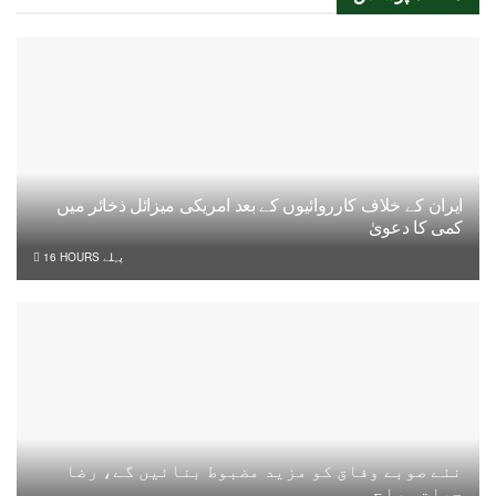
ایران کے خلاف کارروائیوں کے بعد امریکی میزائل ذخائر میں
کمی کا دعویٰ
16 HOURS پہلے
نئے صوبے وفاق کو مزید مضبوط بنائیں گے، رضا
حیات ہراج