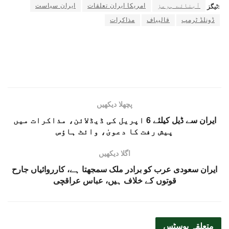
آبنائے ہرمز
امریکا ایران تعلقات
ایران سیاست
ٹیگز:
ڈونلڈ ٹرمپ
قالیباف
مذاکرات
پچھلا دیکھیں
ایران سے ڈیل کیلئے 6 اپریل کی ڈیڈلائن، مذاکرات میں
پیش رفت کا دعویٰ، وائٹ ہاؤس
اگلا دیکھیں
ایران سعودی عرب کو برادر ملک سمجھتا ہے، کارروائیاں جارح
قوتوں کے خلاف ہیں، عباس عراقچی
متعلقہ
پوسٹس