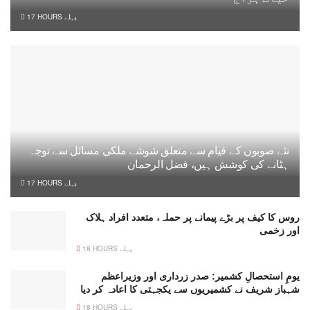
17 HOURS پہلے
نئے صوبوں کے قیام سے متعلق شوشے ملکی مسائل سے توجہ
ہٹانے کی کوشش ہیں، فضل الرحمان
17 HOURS پہلے
روس کا کیف پر بڑے پیمانے پر حملہ، متعدد افراد ہلاک
اور زخمی
18 HOURS پہلے
یومِ استحصالِ کشمیر: صدر زرداری اور وزیراعظم
شہباز شریف نے کشمیریوں سے یکجہتی کا اعادہ کر دیا
18 HOURS پہلے