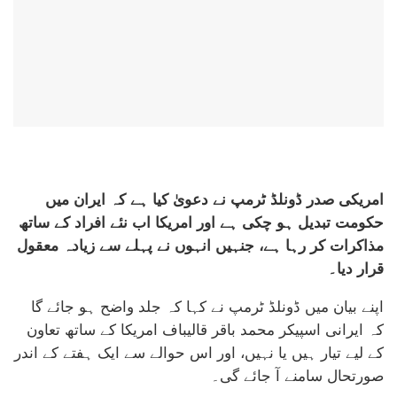
امریکی صدر ڈونلڈ ٹرمپ نے دعویٰ کیا ہے کہ ایران میں
حکومت تبدیل ہو چکی ہے اور امریکا اب نئے افراد کے ساتھ
مذاکرات کر رہا ہے، جنہیں انہوں نے پہلے سے زیادہ معقول
قرار دیا۔
اپنے بیان میں ڈونلڈ ٹرمپ نے کہا کہ جلد واضح ہو جائے گا
کہ ایرانی اسپیکر محمد باقر قالیباف امریکا کے ساتھ تعاون
کے لیے تیار ہیں یا نہیں، اور اس حوالے سے ایک ہفتے کے اندر
صورتحال سامنے آ جائے گی۔