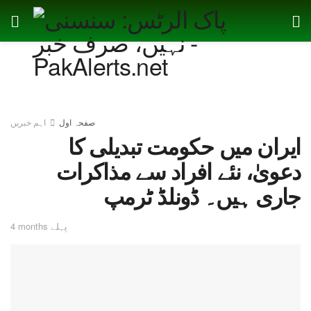
صفحہ اول
اہم خبریں
ایران میں حکومت تبدیلی کا
دعویٰ، نئے افراد سے مذاکرات
جاری ہیں۔ ڈونلڈ ٹرمپ
4 months پہلے