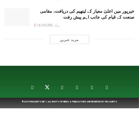
خیرپور میں اعلیٰ معیار کے لیتھیم کی دریافت، مقامی
صنعت کے قیام کی جانب اہم پیش رفت
18 HOURS پہلے
مزید خبریں
© 2025
PAKALERTS.NET
| ALL RIGHTS OF MEDIA & PUBLICATIONS ARE RESERVED BY
PAK ALERTS