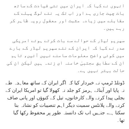
انہوں نے کہا کہ ایران میں نئی قیادت کے ساتھ
بات چیت جاری ہے اور اب تک یہ نئے لوگ پہلے کے
مقابلے میں زیادہ مثبت اور معقول رویہ ظاہر کر
رہے ہیں۔
سپریم لیڈر کے حوالے سے بات کرتے ہوئے امریکی
صدر نے کہا کہ ایران کے نئے سپریم لیڈر کے بارے
میں کوئی واضح معلومات سامنے نہیں آئیں، تاہم
ان کے مطابق مجتبیٰ خامنہ ای زندہ ہیں لیکن ان کی
حالت بہتر نہیں ہے۔
ڈونلڈ ٹرمپ نے خبردار کیا کہ اگر ایران کے ساتھ معاہدہ طے
نہ پایا اور آبنائے ہرمز کو جلد نہ کھولا گیا تو امریکا ایران کے
بجلی پیدا کرنے والے کارخانوں، تیل کے کنوؤں اور پانی صاف
کرنے والے پلانٹس سمیت دیگر اہم تنصیبات کو نشانہ بنا
سکتا ہے، جنہیں اب تک دانستہ طور پر محفوظ رکھا گیا
تھا۔