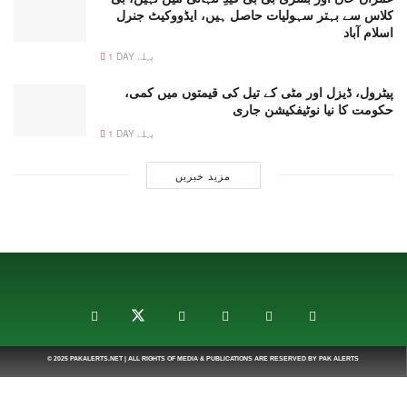
کلاس سے بہتر سہولیات حاصل ہیں، ایڈووکیٹ جنرل
اسلام آباد
1 DAY پہلے
پیٹرول، ڈیزل اور مٹی کے تیل کی قیمتوں میں کمی،
حکومت کا نیا نوٹیفکیشن جاری
1 DAY پہلے
مزید خبریں
© 2025
PAKALERTS.NET
| ALL RIGHTS OF MEDIA & PUBLICATIONS ARE RESERVED BY
PAK ALERTS