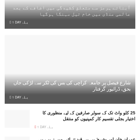
آبنائے ہرمز سے متعلق کشیدگی میں اضافے کے بعد
عالمی منڈی میں خام تیل مہنگا ہوگیا
1 DAY پہلے
شارع فیصل پر جامعہ کراچی کی بس کی ٹکر سے لڑکی جاں
بحق، ڈرائیور گرفتار
1 DAY پہلے
25 کلو واٹ تک کے سولر صارفین کے لیے منظوری کا
اختیار بجلی تقسیم کار کمپنیوں کو منتقل
1 DAY پہلے
عمران خان اور بشریٰ بی بی قیدِ تنہائی میں نہیں، بی