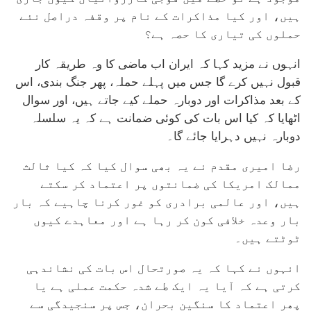
ہیں، اور کیا مذاکرات کے نام پر وقفہ دراصل نئے
حملوں کی تیاری کا حصہ ہے؟
انہوں نے مزید کہا کہ ایران اب ماضی کا وہ طریقہ کار
قبول نہیں کرے گا جس میں پہلے حملہ، پھر جنگ بندی، اس
کے بعد مذاکرات اور دوبارہ حملے کیے جاتے ہیں، اور سوال
اٹھایا کہ کیا اس بات کی کوئی ضمانت ہے کہ یہ سلسلہ
دوبارہ نہیں دہرایا جائے گا۔
رضا امیری مقدم نے یہ بھی سوال کیا کہ کیا ثالث
ممالک امریکا کی ضمانتوں پر اعتماد کر سکتے
ہیں، اور عالمی برادری کو غور کرنا چاہیے کہ بار
بار وعدہ خلافی کون کر رہا ہے اور معاہدے کیوں
ٹوٹتے ہیں۔
انہوں نے کہا کہ یہ صورتحال اس بات کی نشاندہی
کرتی ہے کہ آیا یہ ایک طے شدہ حکمت عملی ہے یا
پھر اعتماد کا سنگین بحران، جس پر سنجیدگی سے