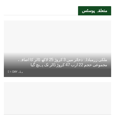
متعلقہ
پوسٹس
ملکی زرمبادلہ ذخائر میں 3 کروڑ 25 لاکھ ڈالر کا اضافہ،
مجموعی حجم 22 ارب 47 کروڑ ڈالر تک پہنچ گیا
1 DAY پہلے