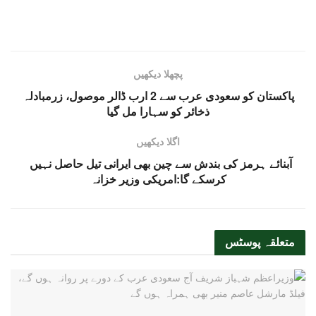
پچھلا دیکھیں
پاکستان کو سعودی عرب سے 2 ارب ڈالر موصول، زرمبادلہ
ذخائر کو سہارا مل گیا
اگلا دیکھیں
آبنائے ہرمز کی بندش سے چین بھی ایرانی تیل حاصل نہيں
کرسکے گا:امریکی وزیر خزانہ
متعلقہ
پوسٹس