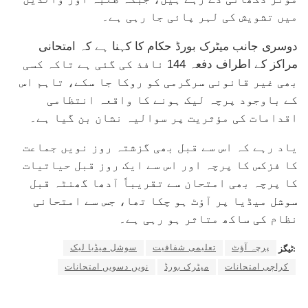
میں تشویش کی لہر پائی جا رہی ہے۔
دوسری جانب میٹرک بورڈ حکام کا کہنا ہے کہ امتحانی
مراکز کے اطراف دفعہ 144 نافذ کی گئی ہے تاکہ کسی
بھی غیر قانونی سرگرمی کو روکا جا سکے، تاہم اس
کے باوجود پرچہ لیک ہونے کا واقعہ انتظامی
اقدامات کی مؤثریت پر سوالیہ نشان بن گیا ہے۔
یاد رہے کہ اس سے قبل بھی گزشتہ روز نویں جماعت
کا فزکس کا پرچہ اور اس سے ایک روز قبل حیاتیات
کا پرچہ بھی امتحان سے تقریباً آدھا گھنٹہ قبل
سوشل میڈیا پر آؤٹ ہو چکا تھا، جس سے امتحانی
نظام کی ساکھ متاثر ہو رہی ہے۔
پرچہ آؤٹ
تعلیمی شفافیت
سوشل میڈیا لیک
ٹیگز:
کراچی امتحانات
میٹرک بورڈ
نویں دسویں امتحانات