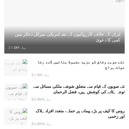
ایران کے خلاف کارروائیوں کے بعد امریکی میزائل ذخائر میں
کمی کا دعویٰ
1 DAY پہلے
نئے صوبے وفاق کو مزید مضبوط بنائیں گے، رضا
حیات ہراج
1 DAY پہلے
نئے صوبوں کے قیام سے متعلق شوشے ملکی مسائل سے
توجہ ہٹانے کی کوشش ہیں، فضل الرحمان
2 DAYS پہلے
روس کا کیف پر بڑے پیمانے پر حملہ، متعدد افراد ہلاک
اور زخمی
2 DAYS پہلے