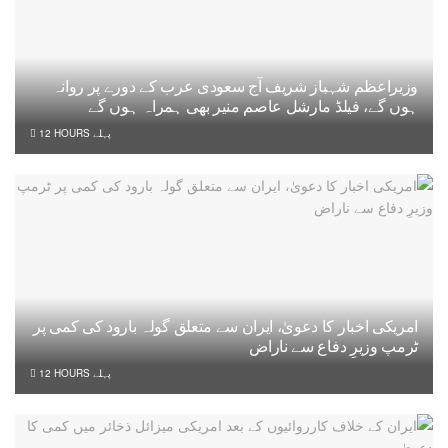
وزیراعظم شہباز شریف آج سعودی عرب کے دورے پر روانہ
ہوں گے، فیلڈ مارشل عاصم منیر بھی ہمراہ ہوں گے
12 HOURS پہلے
امریکی اخبار کا دعویٰ، ایران سے متعلق گولہ بارود کی کمی پر
ٹرمپ وزیرِ دفاع سے ناراض
12 HOURS پہلے