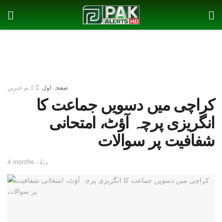
صفحہ اول
اہم خبریں
کراچی میں دسویں جماعت کا
انگریزی پرچہ آؤٹ، امتحانی
شفافیت پر سوالات
4 months پہلے