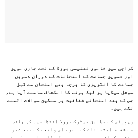
کراچی میں ثانوی تعلیمی بورڈ کے تحت جاری نویں
اور دسویں جماعت کے امتحانات کے دوران دسویں
جماعت کا انگریزی کا پرچہ بھی امتحان سے قبل
سوشل میڈیا پر لیک ہونے کا انکشاف سامنے آیا ہے،
جس کے بعد امتحانی شفافیت پر سنگین سوالات اٹھنے
لگے ہیں۔
رپورٹس کے مطابق میٹرک بورڈ انتظامیہ کی جانب
سے شفاف امتحانات کے دعوے اس واقعے کے بعد غیر
مؤثر دکھائی دے رہے ہیں، جبکہ طلبہ اور والدین