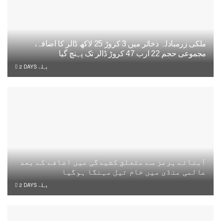
ملکی زرمبادلہ ذخائر میں 3 کروڑ 25 لاکھ ڈالر کا اضافہ،
مجموعی حجم 22 ارب 47 کروڑ ڈالر تک پہنچ گیا
2 DAYS پہلے
آبنائے ہرمز سے متعلق کشیدگی میں اضافے کے بعد
عالمی منڈی میں خام تیل مہنگا ہوگیا
2 DAYS پہلے