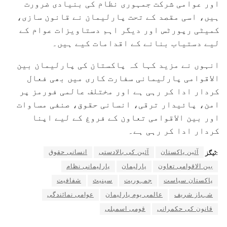
اور عوامی شرکت جمہوری نظام کی بنیادی ضرورت
ہیں، اسی مقصد کے تحت پارلیمان نے قانون سازی،
کمیٹی رپورٹس اور دیگر اہم دستاویزات عوام کے
لیے دستیاب بنانے کے اقدامات کیے ہیں۔
انہوں نے مزید کہا کہ پاکستان کی پارلیمان بین
الاقوامی پارلیمانی سفارت کاری میں بھی فعال
کردار ادا کر رہی ہے اور مختلف عالمی فورمز پر
امن، پائیدار ترقی، انسانی حقوق، صنفی مساوات
اور بین الاقوامی تعاون کے فروغ کے لیے اپنا
کردار ادا کر رہی ہے۔
آئین پاکستان
آئین کی بالادستی
انسانی حقوق
ٹیگز:
بین الاقوامی تعاون
پارلیمان
پارلیمانی نظام
پاکستان سیاست
جمہوریت
سینیٹ
شفافیت
شہباز شریف
عالمی یوم پارلیمان
عوامی نمائندگی
قانون کی حکمرانی
قومی اسمبلی