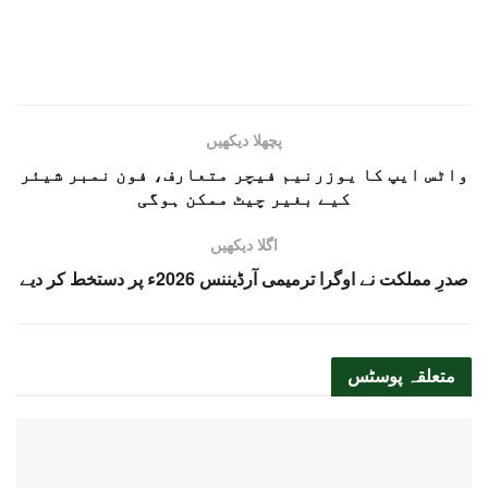
پچھلا دیکھیں
واٹس ایپ کا یوزرنیم فیچر متعارف، فون نمبر شیئر
کیے بغیر چیٹ ممکن ہوگی
اگلا دیکھیں
صدرِ مملکت نے اوگرا ترمیمی آرڈیننس 2026ء پر دستخط کر دیے
متعلقہ
پوسٹس