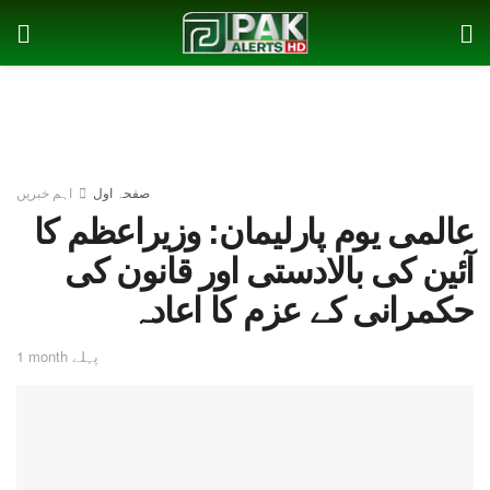
صفحہ اول
اہم خبریں
عالمی یوم پارلیمان: وزیراعظم کا
آئین کی بالادستی اور قانون کی
حکمرانی کے عزم کا اعادہ
1 month پہلے