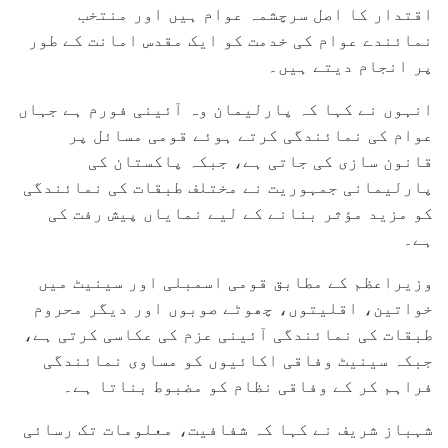
اقتدار کا اصل سرچشمہ عوام ہیں اور منتخب
نمائندے عوام کی خدمت کو ایک مقدس امانت کے طور
پر انجام دیتے ہیں۔
انہوں نے کہا کہ پارلیمان وہ آئینی فورم ہے جہاں
عوام کی نمائندگی کرتے ہوئے قومی مسائل پر
قانون سازی کی جاتی ہے، جبکہ پاکستان کی
پارلیمانی جمہوریت نے مختلف طبقات کی نمائندگی
کو مزید مؤثر بنانے کے لیے نمایاں پیش رفت کی
ہے۔
وزیراعظم کے مطابق قومی اسمبلی اور سینیٹ میں
خواتین، اقلیتوں، چھوٹے صوبوں اور دیگر محروم
طبقات کی نمائندگی آئینی عزم کی عکاسی کرتی ہے،
جبکہ سینیٹ وفاقی اکائیوں کو مساوی نمائندگی
فراہم کر کے وفاقی نظام کو مضبوط بناتا ہے۔
شہباز شریف نے کہا کہ شفافیت، معلومات تک رسائی