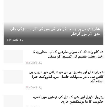
شارع فیصل پر جامعہ کراچی کی بس کی ٹکر سے لڑکی جاں
بحق، ڈرائیور گرفتار
2 DAYS پہلے
25 کلو واٹ تک کے سولر صارفین کے لیے منظوری کا
اختیار بجلی تقسیم کار کمپنیوں کو منتقل
2 DAYS پہلے
عمران خان اور بشریٰ بی بی قیدِ تنہائی میں نہیں، بی
کلاس سے بہتر سہولیات حاصل ہیں، ایڈووکیٹ جنرل
اسلام آباد
2 DAYS پہلے
پیٹرول، ڈیزل اور مٹی کے تیل کی قیمتوں میں کمی،
حکومت کا نیا نوٹیفکیشن جاری