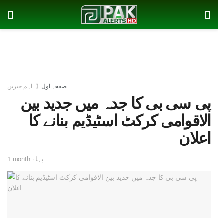
صفحہ اول
اہم خبریں
پی سی بی کا جدہ میں جدید بین
الاقوامی کرکٹ اسٹیڈیم بنانے کا
اعلان
1 month پہلے