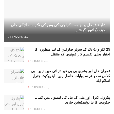
شارع فیصل پر جامعہ کراچی کی بس کی ٹکر سے لڑکی جاں
بحق، ڈرائیور گرفتار
14 HOURS پہلے
25 کلو واٹ تک کے سولر صارفین کے لیے منظوری کا
اختیار بجلی تقسیم کار کمپنیوں کو منتقل
15 HOURS پہلے
عمران خان اور بشریٰ بی بی قیدِ تنہائی میں نہیں، بی
کلاس سے بہتر سہولیات حاصل ہیں، ایڈووکیٹ جنرل
اسلام آباد
15 HOURS پہلے
پیٹرول، ڈیزل اور مٹی کے تیل کی قیمتوں میں کمی،
حکومت کا نیا نوٹیفکیشن جاری
16 HOURS پہلے