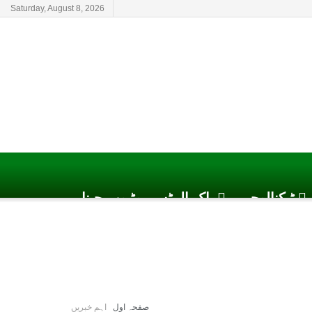
Saturday, August 8, 2026
ٹیکنالوجی
پاک الرٹس یوٹیوب چینل
صفحہ اول
اہم خبریں