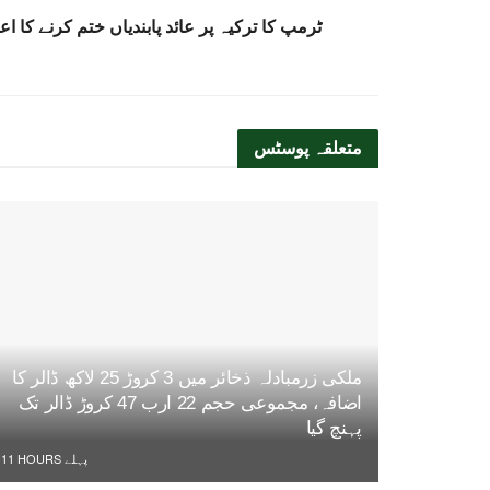
متعلقہ
پوسٹس
ملکی زرمبادلہ ذخائر میں 3 کروڑ 25 لاکھ ڈالر کا
اضافہ، مجموعی حجم 22 ارب 47 کروڑ ڈالر تک
پہنچ گیا
11 HOURS پہلے