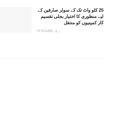
25 کلو واٹ تک کے سولر صارفین کے
لیے منظوری کا اختیار بجلی تقسیم
کار کمپنیوں کو منتقل
13 HOURS پہلے