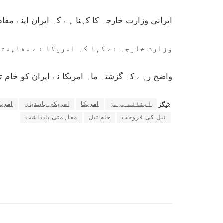
ایرانی وزارت خارجہ کا کہنا ہے کہ ایران اپنے مف
وزارت خارجہ نے کہا کہ امریکا نے مفاہمتی
واضح رہے کہ گزشتہ ماہ امریکا نے ایران کو خام
آبنائے ہرمز
امریکا
امریکی پابندیاں
امری
ٹیگز:
تیل کی فروخت
خام تیل
مفاہمتی یادداشت