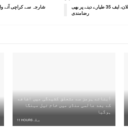
ٹرمپ کا ترکیہ پر عائد پابندیاں ختم کرنے کا اعلان، ایف 35 طیارے دینے پر بھی
شارجہ سے کراچی آنے والا
رضامندی
آبنائے ہرمز سے متعلق کشیدگی میں اضافے
کے بعد عالمی منڈی میں خام تیل مہنگا
ہوگیا
11 HOURS پہلے