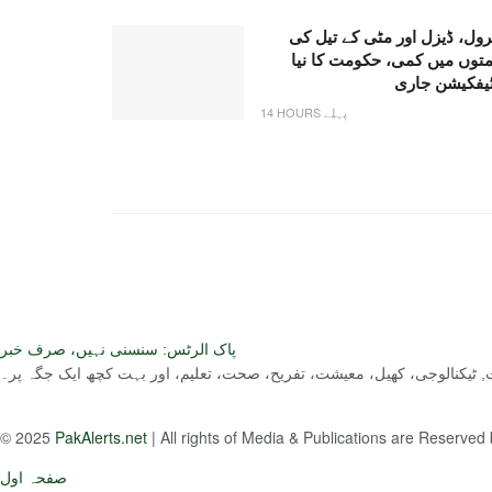
رول، ڈیزل اور مٹی کے تیل کی
متوں میں کمی، حکومت کا نیا
ٹیفکیشن جاری
14 HOURS پہلے
پاک الرٹس: سنسنی نہیں، صرف خبر
ست, ٹیکنالوجی، کھیل، معیشت، تفریح، صحت، تعلیم، اور بہت کچھ ایک جگہ پر۔
© 2025
PakAlerts.net
| All rights of Media & Publications are Reserved
صفحہ اول