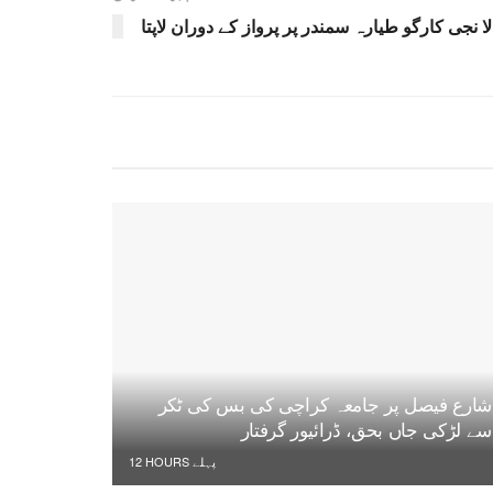
 نجی کارگو طیارہ سمندر پر پرواز کے دوران لاپتا
شارع فیصل پر جامعہ کراچی کی بس کی ٹکر
سے لڑکی جاں بحق، ڈرائیور گرفتار
12 HOURS پہلے