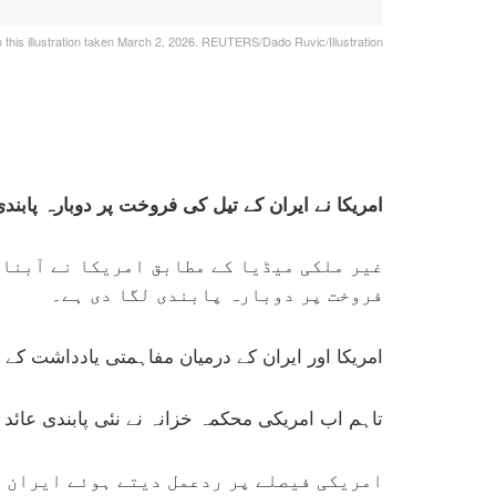
in this illustration taken March 2, 2026. REUTERS/Dado Ruvic/Illustration
امریکا نے ایران کے تیل کی فروخت پر دوبارہ پابند
غیر ملکی میڈیا کے مطابق امریکا نے آبنائ
فروخت پر دوبارہ پابندی لگا دی ہے۔
امریکا اور ایران کے درمیان مفاہمتی یادداشت کے بعد واشنگٹن نے ایران کو 21 اگ
تاہم اب امریکی محکمہ خزانہ نے نئی پابندی عائد کرتے ہوئے اس مدت ک
امریکی فیصلے پر ردعمل دیتے ہوئے ایران ن