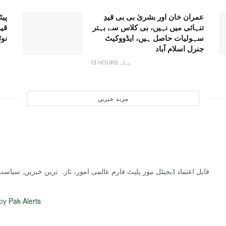
عمران خان اور بشریٰ بی بی قیدِ
پیٹ
تنہائی میں نہیں، بی کلاس سے بہتر
قی
سہولیات حاصل ہیں، ایڈووکیٹ
نو
جنرل اسلام آباد
13 HOURS پہلے
مزید خبریں
قابل اعتماد ڈیجیٹل نیوز پلیٹ فارم عالمی امور، تازہ ترین خبریں, سیا
 by
Pak Alerts