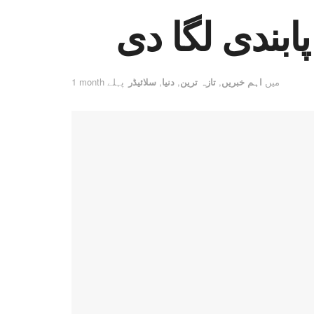
پابندی لگا دی
میں
اہم خبریں
,
تازہ ترین
,
دنیا
,
سلائیڈر
1 month پہلے