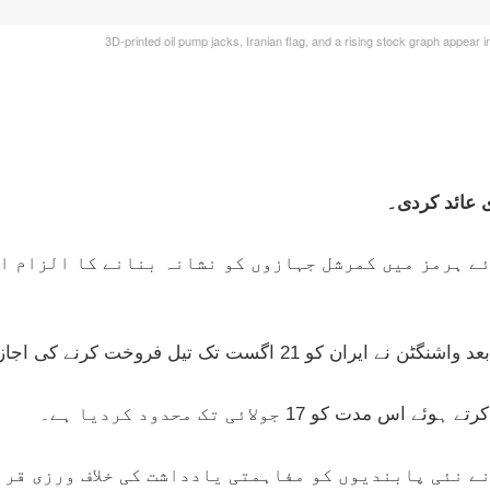
3D-printed oil pump jacks, Iranian flag, and a rising stock graph appear 
ی عائد کردی۔
ے ہرمز میں کمرشل جہازوں کو نشانہ بنانے کا الزام ا
ست تک تیل فروخت کرنے کی اجازت دی تھی۔
و 17 جولائی تک محدود کردیا ہے۔
ے نئی پابندیوں کو مفاہمتی یادداشت کی خلاف ورزی قرا