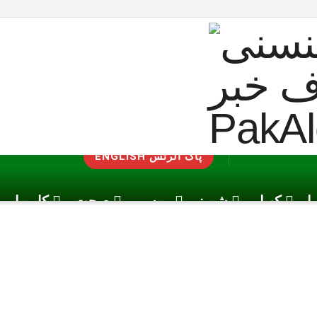
ENGLISH پاک الرٹس
یا
کھیل
شوبز
موسم
صحت
کاروبار