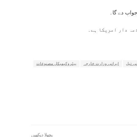
جواب دے گا۔
ذمہ دار امریکا ہے۔
نی تیل
ایرانی وزارت خارجہ
پیٹروکیمیکل مصنوعات
پچھلا دیکھیں