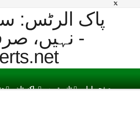
صفحہ اول
تازہ ترین
پاکستان
دن