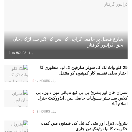
شارع فیصل پر جامعہ کراچی کی بس کی ٹکر سے لڑکی جاں
بحق، ڈرائیور گرفتار
16 HOURS پہلے
25 کلو واٹ تک کے سولر صارفین کے لیے منظوری کا
اختیار بجلی تقسیم کار کمپنیوں کو منتقل
17 HOURS پہلے
عمران خان اور بشریٰ بی بی قیدِ تنہائی میں نہیں، بی
کلاس سے بہتر سہولیات حاصل ہیں، ایڈووکیٹ جنرل
اسلام آباد
18 HOURS پہلے
پیٹرول، ڈیزل اور مٹی کے تیل کی قیمتوں میں کمی،
حکومت کا نیا نوٹیفکیشن جاری