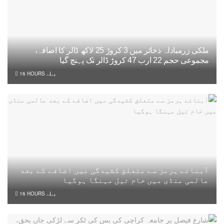
ملکی زرمبادلہ ذخائر میں 3 کروڑ 25 لاکھ ڈالر کا اضافہ،
مجموعی حجم 22 ارب 47 کروڑ ڈالر تک پہنچ گیا
16 HOURS پہلے
آبنائے ہرمز سے متعلق کشیدگی میں اضافے کے بعد
عالمی منڈی میں خام تیل مہنگا ہوگیا
16 HOURS پہلے