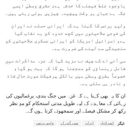
باوجود غلط فیصلے کا خدشہ ہے، مشرق وسطیٰ ایسی
جگہ ہے جہاں ہر وقت پیچیدہ چیزیں ہوتی رہتی ہیں۔
ولیم برنس کا کہنا ہے کہ ایرانی حملے نے ایران
کی فوجی صلاحیتوں میں کچھ حدود کو بے نقاب کیا
ہے، اسرائیل امریکا کو ایرانی عسکری صلاحیتوں کو
سنجیدگی سے لینے کی ضرورت ہے۔
سی آئی اے کے چیف نے مزید کہا کہ غزہ مذاکرات میں
شامل رہنماؤں کو سمجھنا ہو گا کہ بہت ہو گیا،
خصوصاً مشرقِ وسطیٰ میں بالکل پرفیکٹ صورت حال شاذ
و نادر ہی ملتی ہے۔
ان کا یہ بھی کہنا ہے کہ غزہ میں جنگ بندی، یرغمالیوں کی
رہائی کے معاہدے کے لیے طویل مدتی استحکام کو مدِ نظر
رکھ کر مشکل فیصلے اور سمجھوتے کرنا ہوں گے۔
اسرائیل
ایران
سی آئی اے
ولیم برنس
ٹیگز: