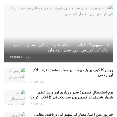
نئے صوبوں کے قیام سے متعلق شوشے ملکی مسائل سے توجہ
ہٹانے کی کوشش ہیں، فضل الرحمان
24 HOURS پہلے
روس کا کیف پر بڑے پیمانے پر حملہ، متعدد افراد ہلاک
اور زخمی
1 DAY پہلے
یومِ استحصالِ کشمیر: صدر زرداری اور وزیراعظم
شہباز شریف نے کشمیریوں سے یکجہتی کا اعادہ کر دیا
1 DAY پہلے
خیرپور میں اعلیٰ معیار کے لیتھیم کی دریافت، مقامی