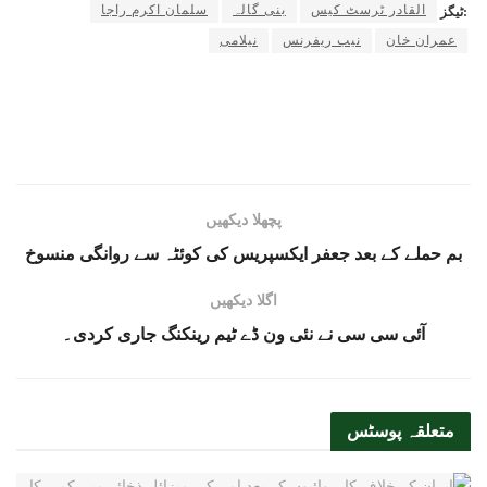
القادر ٹرسٹ کیس
بنی گالہ
سلمان اکرم راجا
ٹیگز:
عمران خان
نیب ریفرنس
نیلامی
پچھلا دیکھیں
بم حملے کے بعد جعفر ایکسپریس کی کوئٹہ سے روانگی منسوخ
اگلا دیکھیں
آئی سی سی نے نئی ون ڈے ٹیم رینکنگ جاری کردی۔
متعلقہ
پوسٹس