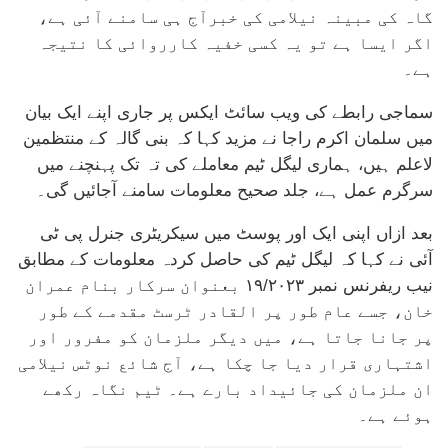
گاہ کی مبینہ نیلامی کی خبرآج ہی سامنے آئی ہے،
اگر ایسا ہے تو یہ کسی خفیہ کارروائی کا نتیجہ
ہے۔
سماجی رابطے کی ویب سائٹ ایکس پر جاری اپنے ایک بیان
میں سلمان اکرم راجا نے مزید کہا کہ بنی گالہ کے منتظمین
لاعلم ہیں، ہماری لیگل ٹیم معاملے کی تہ تک پہنچنے میں
سرگرم عمل ہے، جلد صحیح معلومات سامنے آجائیں گی۔
بعد ازاں اپنی ایک اور پوسٹ میں سیکریٹری جنرل پی ٹی
آئی نے کہا کہ لیگل ٹیم کی حاصل کردہ معلومات کے مطابق
نیب ریفرنس نمبر ۱۹/۲۰۲۳ بعنوان سرکار بنام عمران
خان، جسے عام طور پر القادر ٹرسٹ مقدمے کے طور
پر جانا جاتا ہے، میں دیگر ملزمان کو مفرور اور
اشتہاری قرار دیا جا چکا ہے، آج شائع نوٹس نیلامی
ان ملزمان کی جائیداد بارے ہے۔ ٹیم نگاہ رکھے
ہوئے ہے۔