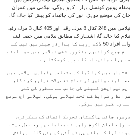
بمقام یونین کونسل بہارہ کہو ہوگی، نیلامی میں عمران
خان کی موضع موہڑہ نور کی جائیداد کو پیش کیا جائے گا۔
نیلامی میں 248 کنال 8 مرلے رقبہ اور 405 کنال 3 مرلے رقبہ
نیلام کیا جائے گا، اشتہار کے مطابق نیلامی میں حصہ لینے
والے افراد 50 لاکھ روپے کا پےآرڈر چیئرمین نیب کے
نام جمع کرائیں، مذکورہ شخص نیلامی میں حصہ لینے
سے پہلے جائیداد کا دورہ کرسکتا ہے۔
اشتہار میں کہا گیا کہ متعلقہ پٹواری نیلامی میں
حصہ لینے والوں کو تمام تفصیلات فراہم کرے گا،
ایولیوایشن کمیٹی کی جانب سے منظور کی گئی
شرائط و ضوابط کے تحت نیلامی ہوگی، نیلامی آج موضع
بہارہ کہو میں ہوگی۔
دوسری جانب پاکستان تحریک انصاف کے سیکرٹری
جنرل سلمان اکرم راجہ نے معاملے پر رد عمل دیتے
ہوئے کہا کہ بانی پی ٹی آئی کی بنی گالہ رہائش