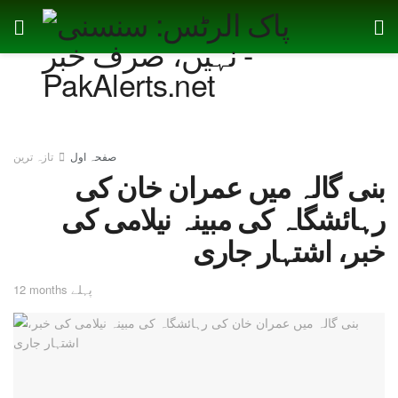
صفحہ اول
تازہ ترین
بنی گالہ میں عمران خان کی
رہائشگاہ کی مبینہ نیلامی کی
خبر، اشتہار جاری
12 months پہلے