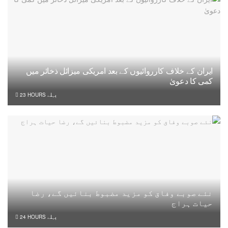
ایران کے خلاف کارروائیوں کے بعد امریکی میزائل ذخائر میں
کمی کا دعویٰ
23 HOURS پہلے
نئے صوبے وفاق کو مزید مضبوط بنائیں گے، رضا
حیات ہراج
24 HOURS پہلے