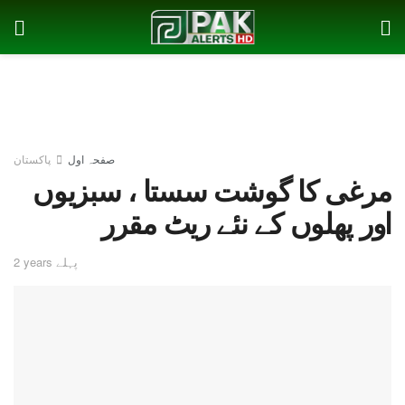
صفحہ اول
پاکستان
مرغی کا گوشت سستا ، سبزیوں
اور پھلوں کے نئے ریٹ مقرر
2 years پہلے