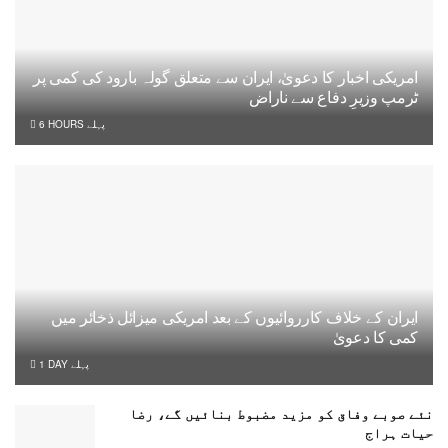
امریکی اخبار کا دعویٰ، ایران سے متعلق گولہ بارود کی کمی پر
ٹرمپ وزیرِ دفاع سے ناراض
6 HOURS پہلے
ایران کے خلاف کارروائیوں کے بعد امریکی میزائل ذخائر میں
کمی کا دعویٰ
1 DAY پہلے
نئے صوبے وفاق کو مزید مضبوط بنائیں گے، رضا
حیات ہراج