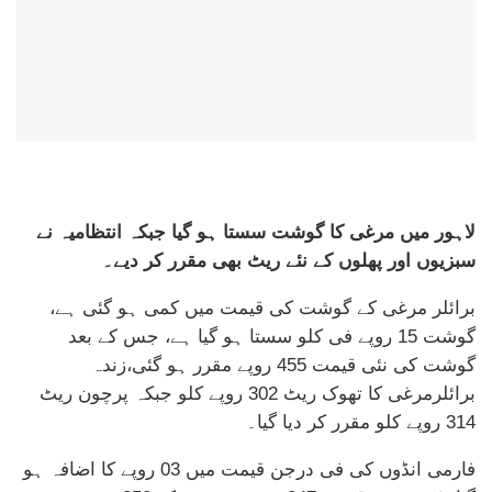
لاہور میں مرغی کا گوشت سستا ہو گیا جبکہ انتظامیہ نے
سبزیوں اور پھلوں کے نئے ریٹ بھی مقرر کر دیے۔
برائلر مرغی کے گوشت کی قیمت میں کمی ہو گئی ہے،
گوشت 15 روپے فی کلو سستا ہو گیا ہے، جس کے بعد
گوشت کی نئی قیمت 455 روپے مقرر ہو گئی،زندہ
برائلرمرغی کا تھوک ریٹ 302 روپے کلو جبکہ پرچون ریٹ
314 روپے کلو مقرر کر دیا گیا۔
فارمی انڈوں کی فی درجن قیمت میں 03 روپے کا اضافہ ہو