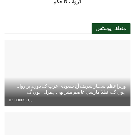
کروانے کا حکم
متعلقہ
پوسٹس
وزیراعظم شہباز شریف آج سعودی عرب کے دورے پر روانہ
ہوں گے، فیلڈ مارشل عاصم منیر بھی ہمراہ ہوں گے
6 HOURS پہلے