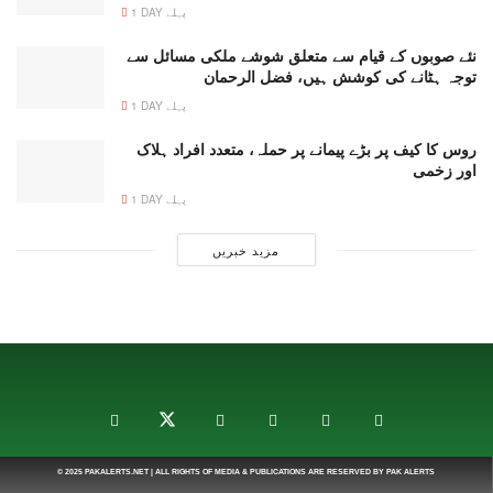
1 DAY پہلے
نئے صوبوں کے قیام سے متعلق شوشے ملکی مسائل سے
توجہ ہٹانے کی کوشش ہیں، فضل الرحمان
1 DAY پہلے
روس کا کیف پر بڑے پیمانے پر حملہ، متعدد افراد ہلاک
اور زخمی
1 DAY پہلے
مزید خبریں
© 2025
PAKALERTS.NET
| ALL RIGHTS OF MEDIA & PUBLICATIONS ARE RESERVED BY
PAK ALERTS