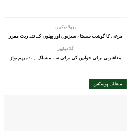
پچھلا دیکھیں
مرغی کا گوشت سستا ، سبزیوں اور پھلوں کے نئے ریٹ مقرر
اگلا دیکھیں
معاشرتی ترقی خواتین کی ترقی سے منسلک ہے: مریم نواز
متعلقہ
پوسٹس