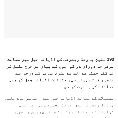
190 ملین پاونڈ ریفرنس کی اڈیالہ جیل میں سماعت
ہوئی جس دوران دو گواہوں کے بیان پر جرح مکمل کر
لی گئی جبکہ عدالت نے بشریٰ بی بی کی درخواست
منظور کرتے ہوئے سپر یٹنڈنٹ اڈیالہ جیل کو طبی
معائنے کی ہدایت کر دی ۔
تفصیلات کے مطابق اڈیالہ جیل میں ایک سو نوے ملین
پاؤنڈ ریفرنس میں اب تک مجموعی طور پر تیس
گواہان کے بیانات ریکارڈ جبکہ چوبیس پر جرح