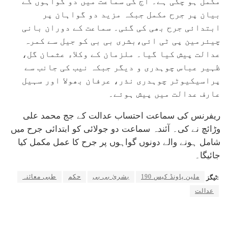
مکمل ہو چکی ہے۔ آج کی سماعت میں دو گواہوں کے
بیان پر جرح مکمل جبکہ مزید دو گواہان پر
ابتدائی جرح بھی کی گئی۔ سماعت کے دوران بانی
چیئرمین پی ٹی ائی،بشری بی بی کو جیل سے کمرہ
عدالت پیش کیا گیا۔ ملزمان کے وکلاء عثمان گل،
ظہیر عباس چوہدری و دیگر جبکہ نیب کی جانب سے
پراسیکیوٹر چوہدری نذر، عرفان بھولا اور سہیل
عارف عدالت میں پیش ہوئے۔
ریفرنس کی سماعت احتساب عدالت کے جج محمد علی
وڑائچ نے کی۔ آئندہ سماعت دو جولائی کو ابتدائی جرح میں
شامل ہونے والے دونوں گواہوں پر جرح کا عمل مکمل کیا
جائیگا۔
190 ملین پاونڈ کیس
بشریٰ بی بی
حکم
طبی معائنہ
ٹیگز:
عدالت