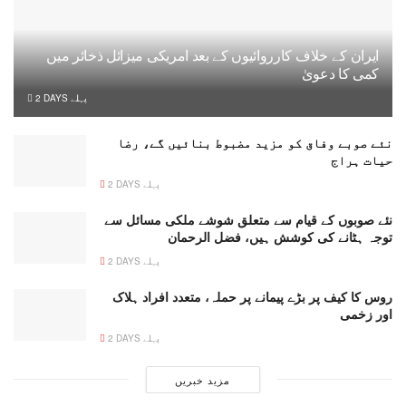
ایران کے خلاف کارروائیوں کے بعد امریکی میزائل ذخائر میں
کمی کا دعویٰ
2 DAYS پہلے
نئے صوبے وفاق کو مزید مضبوط بنائیں گے، رضا
حیات ہراج
2 DAYS پہلے
نئے صوبوں کے قیام سے متعلق شوشے ملکی مسائل سے
توجہ ہٹانے کی کوشش ہیں، فضل الرحمان
2 DAYS پہلے
روس کا کیف پر بڑے پیمانے پر حملہ، متعدد افراد ہلاک
اور زخمی
2 DAYS پہلے
مزید خبریں