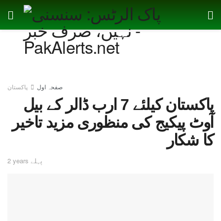
صفحہ اول
پاکستان
پاکستان کیلئے 7 ارب ڈالر کے بیل
آوٹ پیکیج کی منظوری مزید تاخیر
کا شکار
2 years پہلے