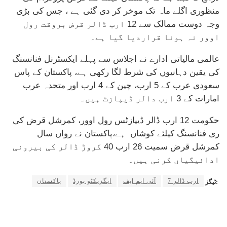
منظوری اگلے ماہ تک موخر کر دی گئی ہے ، جس کی بڑی
وجہ دوست ممالک سے 12 ارب ڈالر قرض بروقت رول
اوور نہ ہونا قراردیا گیا ہے۔
عالمی مالیاتی ادارے نے اجلاس سے پہلے ایکسٹرنل فنانسنگ
کی یقین دہانیوں کی شرط لگا رکھی ہے، پاکستان کے پاس
سعودی عرب کے 5 ارب، چین کے 4 ارب اور متحدہ عرب
امارات کے 3 ارب دالر ڈیپازٹ ہیں۔
حکومت 12 ارب ڈالر ڈیپازٹس رول اوور، کمرشل قرض کی
ری فنانسنگ کیلئے کوشاں ہے،پاکستان نے رواں سال
کمرشل قرض سمیت 26 ارب 40 کروڑ ڈالر کی بیرونی
ادائیگیاں کرنی ہیں۔
7 ارب ڈالر
آئی ایم ایف
ایگزیکٹو بورڈ
پاکستان
ٹیگز: