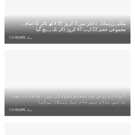
ملکی زرمبادلہ ذخائر میں 3 کروڑ 25 لاکھ ڈالر کا اضافہ،
مجموعی حجم 22 ارب 47 کروڑ ڈالر تک پہنچ گیا
5 HOURS پہلے
آبنائے ہرمز سے متعلق کشیدگی میں اضافے کے بعد
عالمی منڈی میں خام تیل مہنگا ہوگیا
5 HOURS پہلے