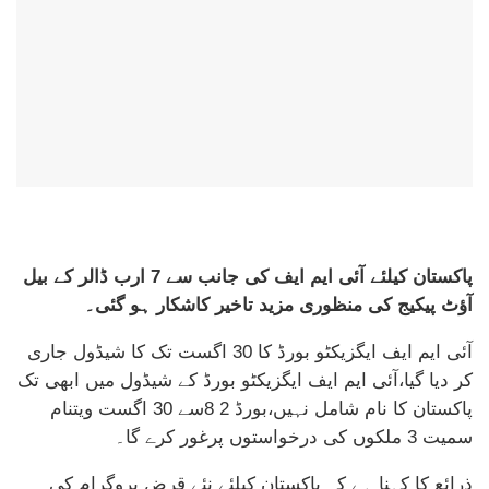
پاکستان کیلئے آئی ایم ایف کی جانب سے 7 ارب ڈالر کے بیل
آؤٹ پیکیج کی منظوری مزید تاخیر کاشکار ہو گئی۔
آئی ایم ایف ایگزیکٹو بورڈ کا 30 اگست تک کا شیڈول جاری
کر دیا گیا،آئی ایم ایف ایگزیکٹو بورڈ کے شیڈول میں ابھی تک
پاکستان کا نام شامل نہیں،بورڈ 2 8سے 30 اگست ویتنام
سمیت 3 ملکوں کی درخواستوں پرغور کرے گا۔
ذرائع کا کہنا ہے کہ پاکستان کیلئے نئے قرض پروگرام کی