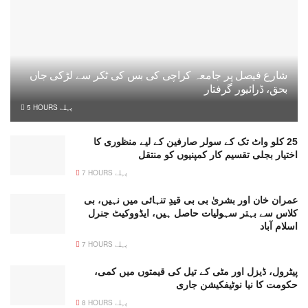
شارع فیصل پر جامعہ کراچی کی بس کی ٹکر سے لڑکی جاں
بحق، ڈرائیور گرفتار
5 HOURS پہلے
25 کلو واٹ تک کے سولر صارفین کے لیے منظوری کا
اختیار بجلی تقسیم کار کمپنیوں کو منتقل
7 HOURS پہلے
عمران خان اور بشریٰ بی بی قیدِ تنہائی میں نہیں، بی
کلاس سے بہتر سہولیات حاصل ہیں، ایڈووکیٹ جنرل
اسلام آباد
7 HOURS پہلے
پیٹرول، ڈیزل اور مٹی کے تیل کی قیمتوں میں کمی،
حکومت کا نیا نوٹیفکیشن جاری
8 HOURS پہلے