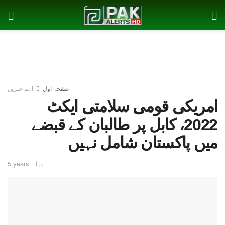
صفحہ اول
اہم خبریں
امریکی قومی سلامتی ایکٹ
2022، کابل پر طالبان کے قبضے
میں پاکستان شامل نہیں
5 years پہلے