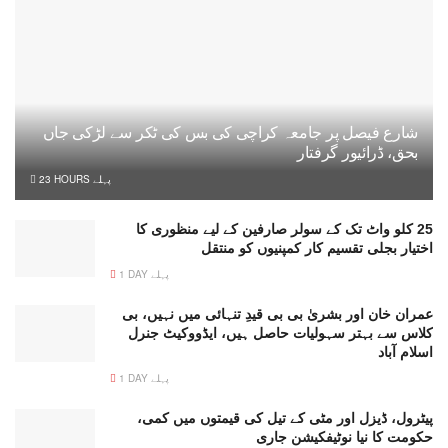
شارع فیصل پر جامعہ کراچی کی بس کی ٹکر سے لڑکی جاں
بحق، ڈرائیور گرفتار
23 HOURS پہلے
25 کلو واٹ تک کے سولر صارفین کے لیے منظوری کا
اختیار بجلی تقسیم کار کمپنیوں کو منتقل
1 DAY پہلے
عمران خان اور بشریٰ بی بی قیدِ تنہائی میں نہیں، بی
کلاس سے بہتر سہولیات حاصل ہیں، ایڈووکیٹ جنرل
اسلام آباد
1 DAY پہلے
پیٹرول، ڈیزل اور مٹی کے تیل کی قیمتوں میں کمی،
حکومت کا نیا نوٹیفکیشن جاری