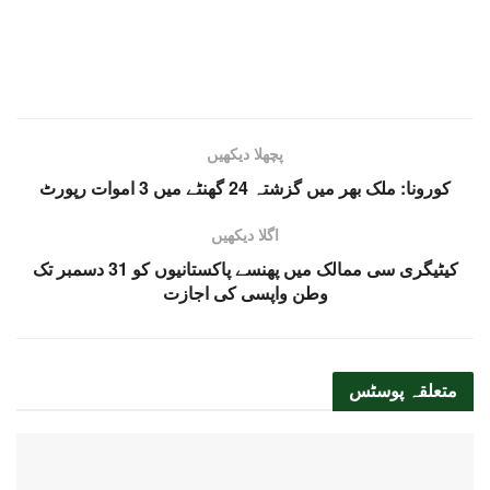
پچھلا دیکھیں
کورونا: ملک بھر میں گزشتہ 24 گھنٹے میں 3 اموات رپورٹ
اگلا دیکھیں
کیٹیگری سی ممالک میں پھنسے پاکستانیوں کو 31 دسمبر تک
وطن واپسی کی اجازت
متعلقہ
پوسٹس