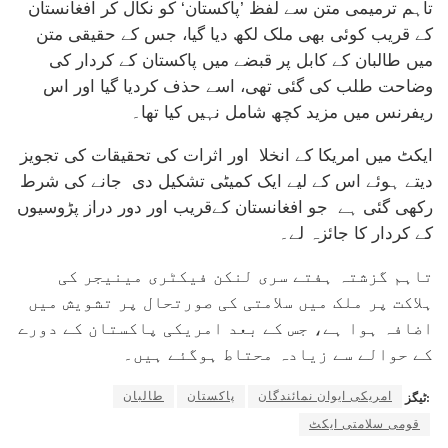
تاہم ترمیمی متن سے لفظ ’پاکستان‘ کو نکال کر افغانستان
کے قریب کوئی بھی ملک لکھ دیا گیا، جس کے حقیقی متن
میں طالبان کے کابل پر قبضے میں پاکستان کے کردار کی
وضاحت طلب کی گئی تھی، اسے حذف کردیا گیا اور اس
ریفرنس میں مزید کچھ شامل نہیں کیا تھا۔
ایکٹ میں امریکا کے انخلا اور اثرات کی تحقیقات کی تجویز
دیتے ہوئے اس کے لیے ایک کمیٹی تشکیل دی جانے کی شرط
رکھی گئی ہے جو افغانستان کےقریب اور دور دراز پڑوسیوں
کے کردار کا جائزہ لے۔
تاہم گزشتہ ہفتے سری لنکن فیکٹری مینیجر کی
ہلاکت پر ملک میں سلامتی کی صورتحال پر تشویش میں
اضافہ ہوا ہے، جس کے بعد امریکی پاکستان کے دورے
کے حوالے سے زیادہ محتاط ہوگئے ہیں۔
امریکی ایوان نمائندگان
پاکستان
طالبان
ٹیگز:
قومی سلامتی ایکٹ