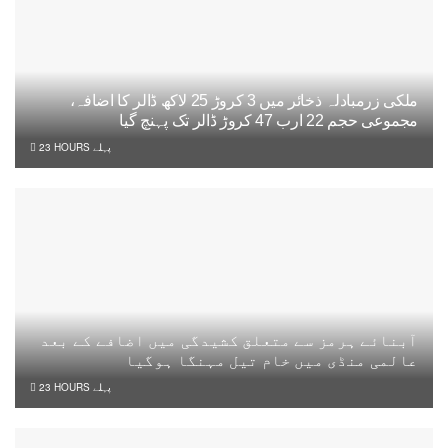
ملکی زرمبادلہ ذخائر میں 3 کروڑ 25 لاکھ ڈالر کا اضافہ،
مجموعی حجم 22 ارب 47 کروڑ ڈالر تک پہنچ گیا
23 HOURS پہلے
آبنائے ہرمز سے متعلق کشیدگی میں اضافے کے بعد
عالمی منڈی میں خام تیل مہنگا ہوگیا
23 HOURS پہلے