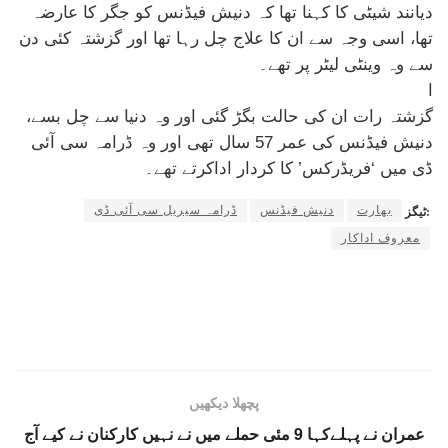
دیانند شیٹی کا کہنا تھا کہ دنیش فیڈنس کو جگر کا عارضہ
تھا، اسی وجہ سے ان کا علاج چل رہا تھا اور گزشتہ کئی دن
سے وہ وینٹی لیٹر پر تھے۔
ا
گزشتہ رات ان کی حالت بگڑ گئی اور وہ دنیا سے چل بسے،
دنیش فیڈنس کی عمر 57 سال تھی اور وہ ڈرامہ سی آئی
ڈی میں ‘فریڈرکس’ کا کردار اداکرتے تھے۔
بھارت
دنیش فیڈنس
ڈرامہ سیریل سی آئی ڈی
ٹیگز:
معروف اداکار
پچھلا دیکھیں
عمران نے پہلےکہا 9 مئی حملے میں نے نہیں کارکنان نے کیے آج