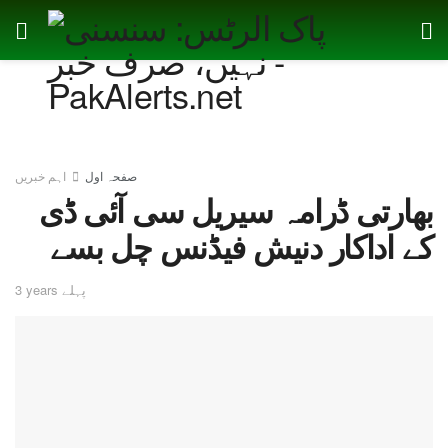
صفحہ اول
اہم خبریں
بھارتی ڈرامہ سیریل سی آئی ڈی
کے اداکار دنیش فیڈنس چل بسے
3 years پہلے