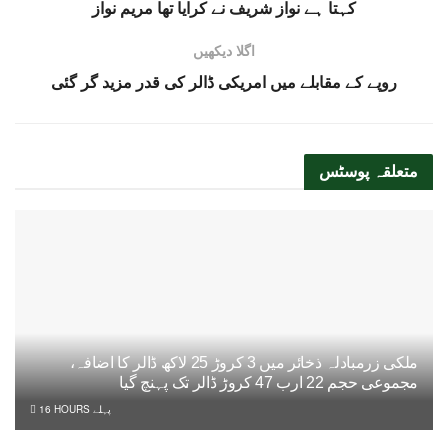
کہتا ہے نواز شریف نے کرایا تھا مریم نواز
اگلا دیکھیں
روپے کے مقابلے میں امریکی ڈالر کی قدر مزید گر گئی
متعلقہ
پوسٹس
ملکی زرمبادلہ ذخائر میں 3 کروڑ 25 لاکھ ڈالر کا اضافہ،
مجموعی حجم 22 ارب 47 کروڑ ڈالر تک پہنچ گیا
16 HOURS پہلے