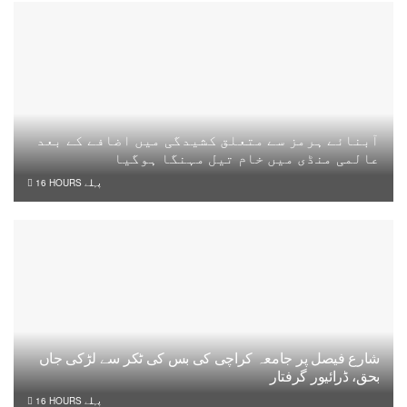
آبنائے ہرمز سے متعلق کشیدگی میں اضافے کے بعد
عالمی منڈی میں خام تیل مہنگا ہوگیا
16 HOURS پہلے
شارع فیصل پر جامعہ کراچی کی بس کی ٹکر سے لڑکی جاں
بحق، ڈرائیور گرفتار
16 HOURS پہلے