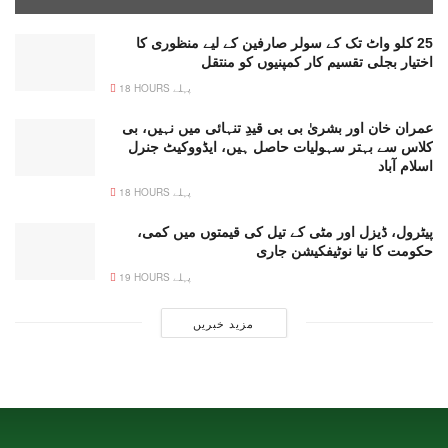
25 کلو واٹ تک کے سولر صارفین کے لیے منظوری کا
اختیار بجلی تقسیم کار کمپنیوں کو منتقل
18 HOURS پہلے
عمران خان اور بشریٰ بی بی قیدِ تنہائی میں نہیں، بی
کلاس سے بہتر سہولیات حاصل ہیں، ایڈووکیٹ جنرل
اسلام آباد
18 HOURS پہلے
پیٹرول، ڈیزل اور مٹی کے تیل کی قیمتوں میں کمی،
حکومت کا نیا نوٹیفکیشن جاری
19 HOURS پہلے
مزید خبریں