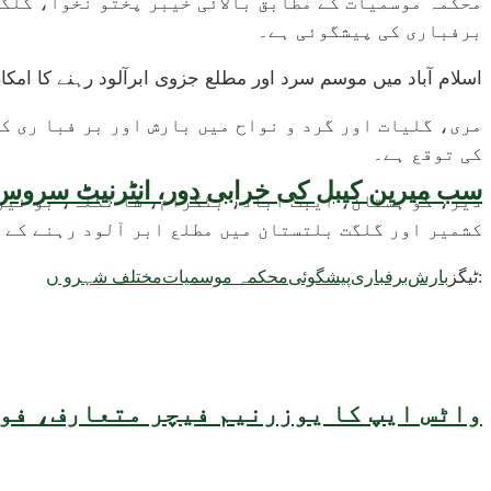
محکمہ موسمیات کے مطابق بالائی خیبر پختو نخوا، گلگت
برفباری کی پیشگوئی ہے۔
اسلام آباد میں موسم سرد اور مطلع جزوی ابرآلود رہنے کا ا
مری، گلیات اور گرد و نواح میں بارش اور بر فبا ری 
کی توقع ہے۔
سب میرین کیبل کی خرابی دور، انٹرنیٹ سروس 
دیر، کو ہستان، ایبٹ آباد، بٹگرام، شا نگلہ، بو نیر 
کشمیر اور گلگت بلتستان میں مطلع ابر آلود رہنے کے ع
ٹیگز:
بارش
برفباری
پیشگوئی
محکمہ موسمیات
مختلف شہرو ں
واٹس ایپ کا یوزرنیم فیچر متعارف، فون