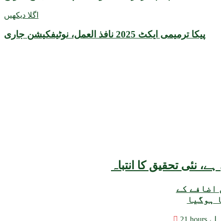
اگلا دیکھیں
پیکا ترمیمی ایکٹ 2025 نافذ العمل، نوٹیفکیشن جاری
 اضافے کے
ا ہوگیا
hours پہلے