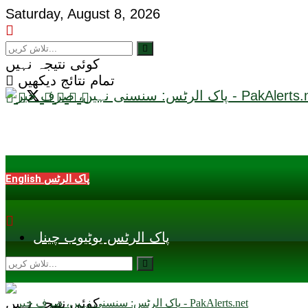
Saturday, August 8, 2026
کوئی نتیجہ نہیں
تمام نتائج دیکھیں
English پاک الرٹس
پاک الرٹس یوٹیوب چینل
کوئی نتیجہ نہیں