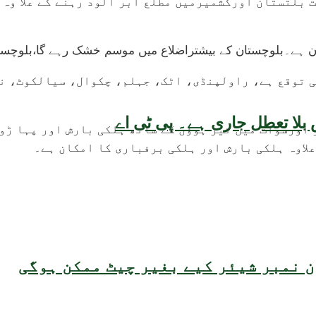
 بلتستان اورکشمیرمیں مطلع ابر آلود رہنے کے علا وہ 
مکان ہے۔بلوچستان کے بیشتراضلاع میں موسم خشک رہے گا،بلوچ
کی توقع ہے، راولپنڈی، اٹک، جہلم، چکوال، سیالکوٹ، ن
بلا تعطل جاری ہے۔ پی ٹی اے
اورسوات میں تیز ہوؤں کے ساتھ ہلکی بارش اور پہا ڑو
لاوہ ہلکی بارش اور ہلکی برفباری کا امکان ہے۔
 نمبر شیئر کیے بغیر چیٹ ممکن ہوگی