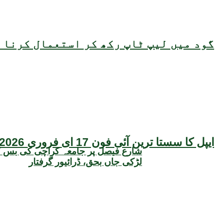
گود میں لیپ ٹاپ رکھ کر استعمال کرنا ص
ایپل کا سستا ترین آئی فون 17 ای فروری 2026 میں متعارف ہونے کا امکان، قیمت بھی سامنے آگئی
شارع فیصل پر جامعہ کراچی کی بس 
لڑکی جاں بحق، ڈرائیور گرفتار