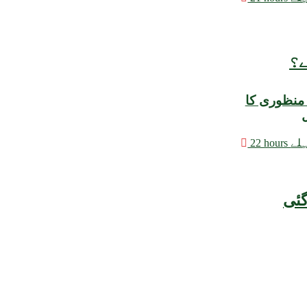
ے؟
 منظوری کا
ل
hours پہلے