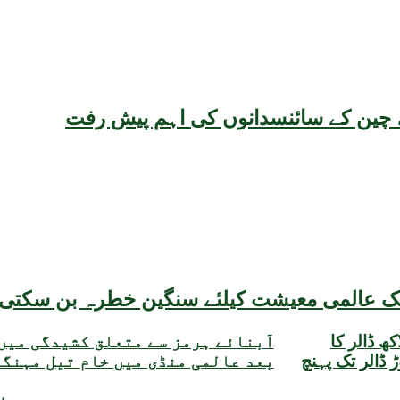
یقہ، چین کے سائنسدانوں کی اہم پیش رفت
مبادلہ ذخائر میں 3 کروڑ 25 لاکھ ڈالر کا
آبنائے ہرمز سے متعلق کشیدگی میں
وعی حجم 22 ارب 47 کروڑ ڈالر تک پہنچ
بعد عالمی منڈی میں خام تیل مہنگ
21 