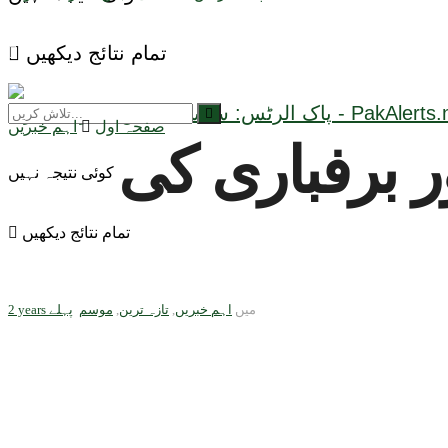
تمام نتائج دیکھیں
صفحہ اول
اہم خبریں
 برفباری کی
کوئی نتیجہ نہیں
تمام نتائج دیکھیں
میں
اہم خبریں
,
تازہ ترین
,
موسم
2 years پہلے