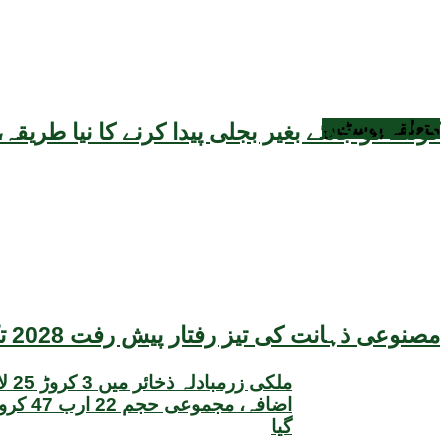
متعلقہ
پوسٹس
کوئلے کو جلائے بغیر بجلی پیدا کرنے کا نیا طر
مصنوعی ذہانت کی تیز رفتار پیش رفت 2028 تک عالمی معیشت کیلئے سنگین خطرہ بن سکتی ہے، نئی تحقیق کا انتباہ
ملکی زر
اضافہ، مجم
گیا