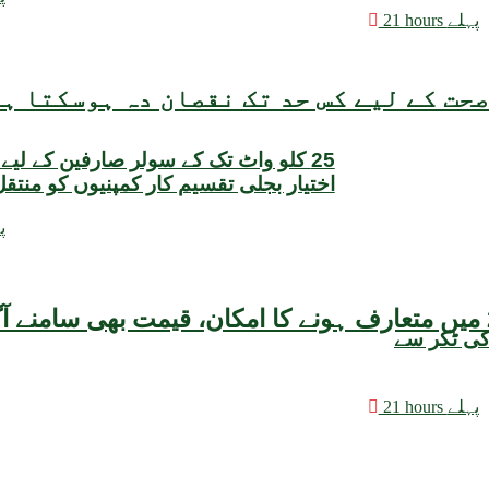
21 hours پہلے
حت کے لیے کس حد تک نقصان دہ ہوسکتا ہ
25 کلو واٹ تک کے سولر صارفین کے لیے
اختیار بجلی تقسیم کار کمپنیوں کو منتق
22 
کی ٹکر سے
21 hours پہلے