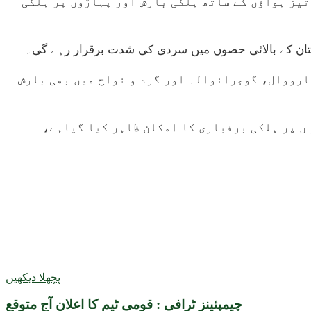
تیز ہواؤں کے ساتھ ہلکی بارش اور پہاڑوں پر ہلکی
ستان کے بالائی حصوں میں سردی کی شدت برقرار رہے گی۔
ارووال، گوجرانوالہ اور گرد و نواح میں بھی بارش
 ں پر ہلکی برفباری کا امکان ظاہر کیا گیاہے،
پچھلا دیکھیں
چیمپئینز ٹرافی : قومی ٹیم کا اعلان آج متوقع