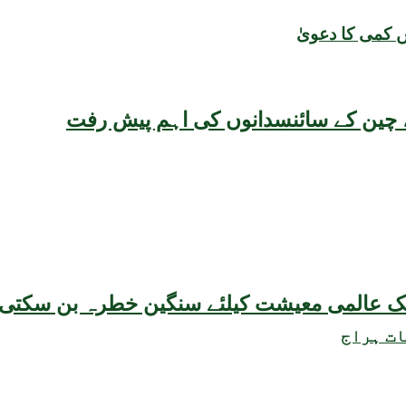
ں کمی کا دعویٰ
یقہ، چین کے سائنسدانوں کی اہم پیش رفت
ات ہراج