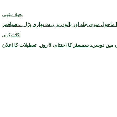
پچھلا دیکھیں
 ماحول میری جلد اور بالوں پر بہت بھاری پڑا ہے:صباقمر
اگلا دیکھیں
ے سمسٹر کا اختتام، 9 روزہ تعطیلات کا اعلان