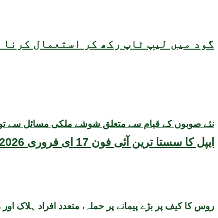
گود میں لیپ ٹاپ رکھ کر استعمال کرنا ص
نئے صوبوں کے قیام سے متعلق شوشے ملکی مسائل سے ت
ایپل کا سستا ترین آئی فون 17 ای فروری 2026 میں متعارف ہونے کا امکان، قیمت بھی سامنے آگئی
روس کا کیف پر بڑے پیمانے پر حملہ، متعدد افراد ہلاک اور