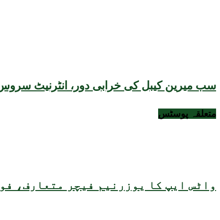
سب میرین کیبل کی خرابی دور، انٹرنیٹ سروس 
متعلقہ
پوسٹس
واٹس ایپ کا یوزرنیم فیچر متعارف، فون