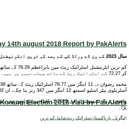
y 14th august 2018 Report by PakAlerts
سال 2023 کے ون ڈے ورلڈ کپ کے بعد کم ترین انٹرنیشنل سٹرائیک ریٹ میں پاکستان کے دو بڑے بلے بازوں کے نام بھی شامل ہوگئے۔
کر 72.27 کے اسٹرائیک ریٹ کے ساتھ پہلے نمبر پر ہیں۔
آسٹریلوی بیٹر اسٹیو اسمتھ 12 اننگز میں 347 رنز بنا چکے، ان کا اسٹرائیک ریٹ 85.25 ہے۔
Korangi Election 2018 Visit by PakAlerts
واضح رہے کہ چیمپیئنز ٹرافی 2025 ک
پڑا۔
ٹیگز:
بلے باز
پاکستان
سٹرائیک ریٹ
شامل
کم ترین