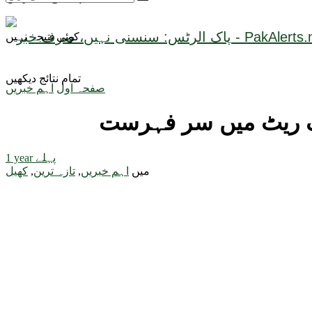
کوئی نتیجہ نہیں
تمام نتائج دیکھیں
صفحہ اول
اہم خبریں
ئیک ریٹ میں سر فہرست
1 year پہلے
میں
اہم خبریں
,
تازہ ترین
,
کھیل