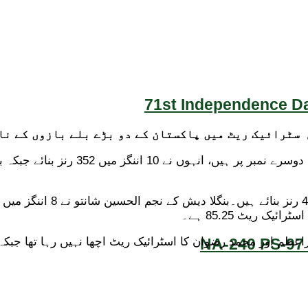
71st Independence Da
NA-240 PS-97 
ے افتتاحی میچ میں بھی بابراعظم اور محمد رضوان کا اسٹرائیک ریٹ اچھا نہیں 