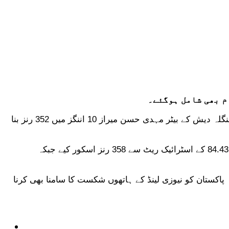
کم ترین انٹرنیشنل اسٹرائیک ریٹ میں بابراعظم 76.29 کے ساتھ دوسرے نمبر پر ہیں، انہوں نے 10 اننگز میں 352 رنز بنائے جبکہ بنگلہ دیش کے بیٹر مہدی حسن میراز 10 اننگز میں 352 رنز بنا
محمد رضوان نے 11 اننگز میں 78.77 اسٹرائیک ریٹ کے ساتھ 438 رنز بنائے ہیں۔بنگلا دیش کے نجم الحسین شانتو نے 8 اننگز میں 84.43 کے اسٹرائیک ریٹ سے 358 رنز اسکور کیے جبکہ
رہا تھا جبکہ پاکستان کو نیوزی لینڈ کے ہاتھوں شکست کا سامنا بھی کرنا
ٹیکنالوجی