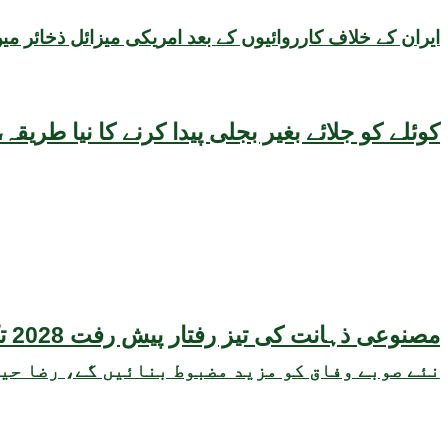
ایران کے خلاف کارروائیوں کے بعد امریکی میزائل ذخائر می
کوئلے کو جلائے بغیر بجلی پیدا کرنے کا نیا طر
مصنوعی ذہانت کی تیز رفتار پیش رفت 2028 تک عالمی معیشت کیلئے سنگین خطرہ بن سکتی ہے، نئی تحقیق کا انتباہ
نئے صوبے وفاق کو مزید مضبوط بنائیں گے، رضا حی