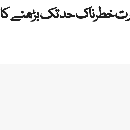
رت خطرناک حد تک بڑھنے کا خ