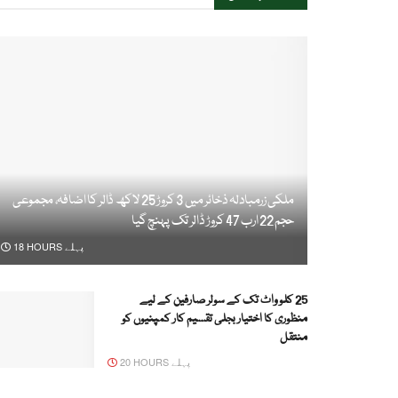
ملکی زرمبادلہ ذخائر میں 3 کروڑ 25 لاکھ ڈالر کا اضافہ، مجموعی
حجم 22 ارب 47 کروڑ ڈالر تک پہنچ گیا
18 HOURS پہلے
25 کلو واٹ تک کے سولر صارفین کے لیے
منظوری کا اختیار بجلی تقسیم کار کمپنیوں کو
منتقل
20 HOURS پہلے