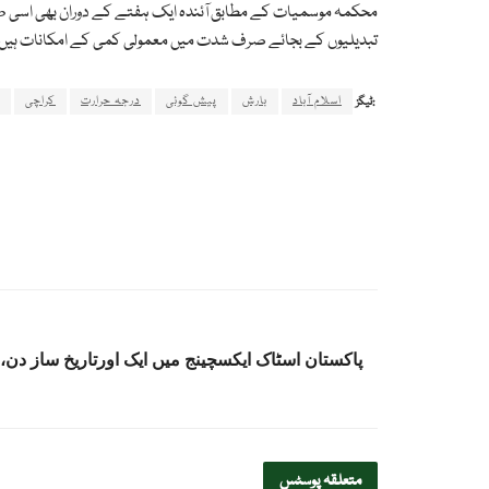
محکمہ موسمیات کے مطابق آئندہ ایک ہفتے کے دوران بھی اسی طر
تبدیلیوں کے بجائے صرف شدت میں معمولی کمی کے امکانات ہیں
اسلام آباد
بارش
پیش گوئی
درجہ حرارت
کراچی
ٹیگز:
متعلقہ
پوسٹس