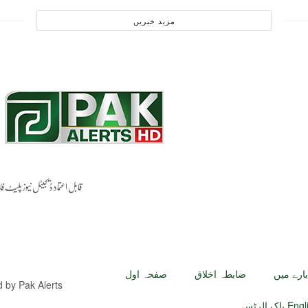
مزید خبریں
قابل اعتماد ڈیجیٹل نیوز پلیٹ ف
بارے میں
ضابطہ اخلاق
صفحہ اول
ed by
Pak Alerts
رٹس English