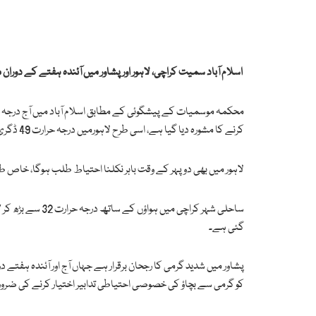
اسلام آباد سمیت کراچی، لاہور اور پشاور میں آئندہ ہفتے کے دو
کرنے کا مشورہ دیا گیا ہے، اسی طرح لاہورمیں درجہ حرارت 49 ڈگری سینٹی گریڈ تک پہنچنے کا امکان ہے۔
لاہور میں بھی دوپہر کے وقت باہر نکلنا احتیاط طلب ہوگا، خاص طور
گئی ہے۔
کو گرمی سے بچاؤ کی خصوصی احتیاطی تدابیر اختیار کرنے کی ضر