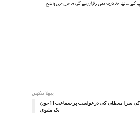
 کے ساتھ حد درجہ نمی برقرار رہے گی، ماحول میں واضح
پچھلا دیکھیں
عمران خان اور بشریٰ بی بی کی سزا معطلی کی درخواست پر سماعت11جون
تک ملتوی