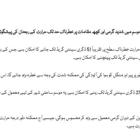
ران موسم میں شدید گرمی اور کچھ مقامات پر خطرناک حد تک حرارت کے رجحان کی پیشگو
محکمہ موسمیات کے پیشگوئی کے مطابق اسلام آباد میں آج درجہ حرارت خطرناک سطح پر، تقریباً 51
 پر پیر اور منگل کو ہوا کی آلودگی کی ممکنہ شدت کی وجہ سے خطرہ بڑھ جائے گا، اس ص
ساحلی شہر کراچی میں ہواؤں کے ساتھ درجہ حرارت 32 سے بڑھ کر 37 ڈگری سینٹی گریڈ تک رہنے کا امکان ہے، یہ موسم 
ورت ہے۔