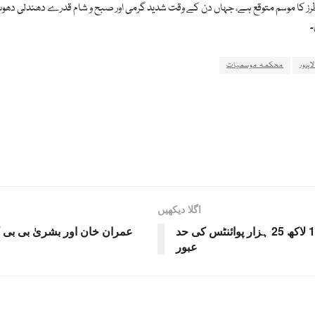
ز کا موسم متوقع ہے، جہاں دن کے وقت شدید گرمی اور صبح و شام قدرے دھندلی دھوپ
۔
لاہور
محکمہ موسمیات
اگلا دیکھیں
پاکستان اسٹاک ایکسچینج میں ایک اورتاریخ ساز دن،1 لاکھ 25 ہزار پوائنٹس کی حد
عبور