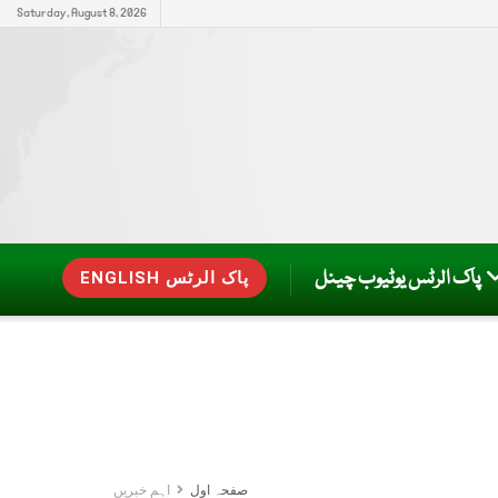
Saturday, August 8, 2026
پاک الرٹس یوٹیوب چینل
ENGLISH پاک الرٹس
صفحہ اول
اہم خبریں