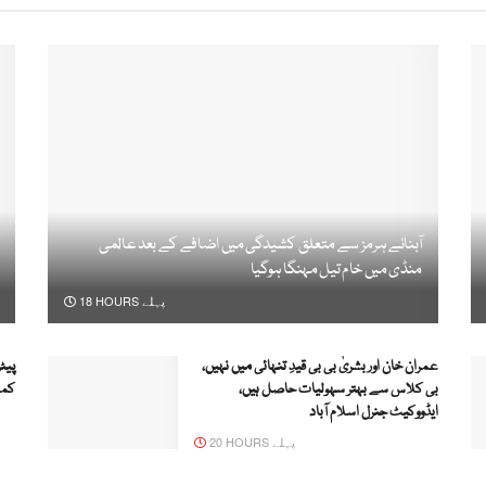
آبنائے ہرمز سے متعلق کشیدگی میں اضافے کے بعد عالمی
منڈی میں خام تیل مہنگا ہوگیا
18 HOURS پہلے
عمران خان اور بشریٰ بی بی قیدِ تنہائی میں نہیں،
پیٹ
بی کلاس سے بہتر سہولیات حاصل ہیں،
کمی
ایڈووکیٹ جنرل اسلام آباد
20 HOURS پہلے