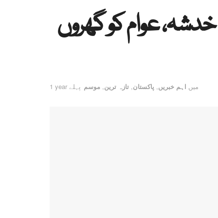
دشہ، عوام کو گھروں
میں
اہم خبریں
,
پاکستان
,
تازہ ترین
,
موسم
1 year پہلے