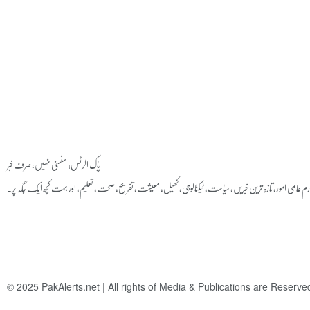
پاک الرٹس: سنسنی نہیں، صرف خبر
ارم عالمی امور، تازہ ترین خبریں, سیاست, ٹیکنالوجی، کھیل، معیشت، تفریح، صحت، تعلیم، اور بہت کچھ ایک جگہ پر۔
© 2025
PakAlerts.net
| All rights of Media & Publications are Reserv