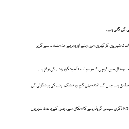
ئی کی گئی ہے۔
 ڈگری سینٹی گریڈ تک جانے کا امکان ہے، جس کے باعث شہریوں کو گھروں میں رہنے اور باہر بے حد مشقت سے گریز
ورتحال میں کراچی کا موسم نسبتاً خوشگوار رہنے کی توقع ہے۔
ساحلی شہر کے لیے معمول کے مطابق ہے جس کے آئندہ بھی گرم اور خشک رہنے کی پیشگوئی کی
پشاور میں شدید گرمی کا رجحان برقرار ہے جہاں آج اور آئندہ ہفتے دون کے دوران گرمی معمول سے بڑھ کر محسوس ہوگی، جیسے آج ممکنہ طور درجہ حرارت 53 ڈگری سینٹی گریڈ رہنے کا امکان ہے، جس کے باعث شہریوں