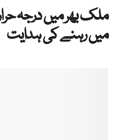
ملک بھر میں درجہ حرا
میں رہنے کی ہدایت