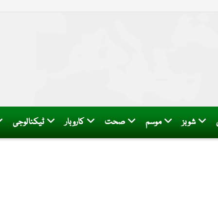
شوبز
موسم
صحت
کاروبار
ٹیکنالوجی