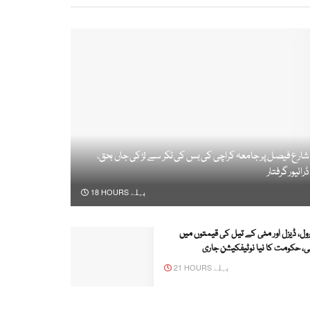
شارع فیصل پر جامعہ کراچی کی بس کی ٹکر سے لڑکی جاں بحق،
ڈرائیور گرفتار
18 HOURS پہلے
رول، ڈیزل اور مٹی کے تیل کی قیمتوں میں
، حکومت کا نیا نوٹیفکیشن جاری
21 HOURS پہلے