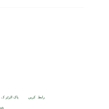
رابطہ کریں
پاک الرٹز کے 
پاک ال